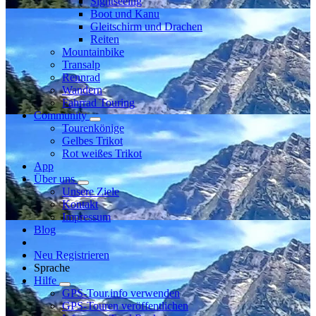
Sightseeing
Boot und Kanu
Gleitschirm und Drachen
Reiten
Mountainbike
Transalp
Rennrad
Wandern
Fahrrad Touring
Community
Tourenkönige
Gelbes Trikot
Rot weißes Trikot
App
Über uns
Unsere Ziele
Kontakt
Impressum
Blog
Neu Registrieren
Sprache
Hilfe
GPS-Tour.info verwenden
GPS-Touren veröffentlichen