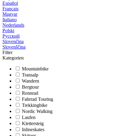
Español
Français
Magyar
Italiano
Nederlands
Polski
Русский
Slovenčina
Slovenščina
Filter
Kategorien
Mountainbike
Transalp
Wandern
Bergtour
Rennrad
Fahrrad Touring
Trekkingbike
Nordic Walking
Laufen
Klettersteig
Inlineskates
Skitour