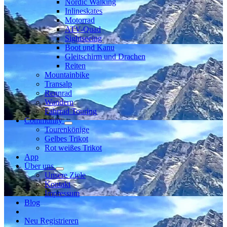
Nordic Walking
Inlineskates
Motorrad
ATV-Quad
Sightseeing
Boot und Kanu
Gleitschirm und Drachen
Reiten
Mountainbike
Transalp
Rennrad
Wandern
Fahrrad Touring
Community
Tourenkönige
Gelbes Trikot
Rot weißes Trikot
App
Über uns
Unsere Ziele
Kontakt
Impressum
Blog
Neu Registrieren