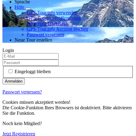
Sprache
Hilfe
GPS-Tour.info verwenden
GPS-Touren veröffentlichen
Infos zum TrackRank
GPS-Tour.info Account löschen
Passwort vergessen
Neue Tour erstellen
Login
Eingeloggt bleiben
Passwort vergessen?
Cookies müssen akzeptiert werden!
Die Cookie-Funktion Ihres Browsers ist deaktiviert. Bitte aktivieren
Sie die Funktion.
Noch kein Mitglied?
Jetzt Registrieren