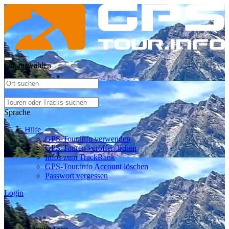
Ort auswählen
Sprache
Hilfe
GPS-Tour.info verwenden
GPS-Touren veröffentlichen
Infos zum TrackRank
GPS-Tour.info Account löschen
Passwort vergessen
Login