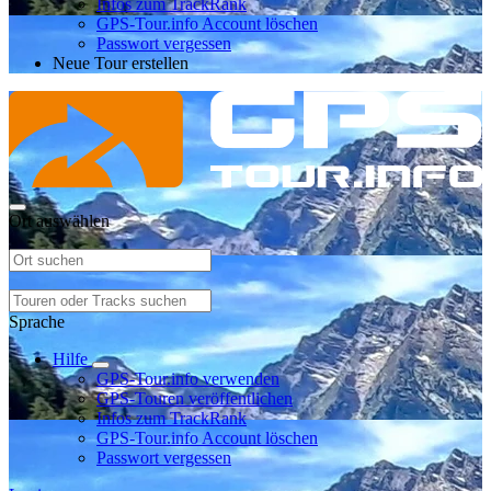
Infos zum TrackRank
GPS-Tour.info Account löschen
Passwort vergessen
Neue Tour erstellen
Ort auswählen
Sprache
Hilfe
GPS-Tour.info verwenden
GPS-Touren veröffentlichen
Infos zum TrackRank
GPS-Tour.info Account löschen
Passwort vergessen