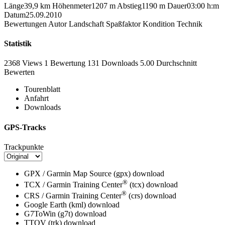
Länge
39,9 km
Höhenmeter
1207 m
Abstieg
1190 m
Dauer
03:00 h:m
Datum
25.09.2010
Bewertungen
Autor
Landschaft
Spaßfaktor
Kondition
Technik
Statistik
2368 Views
1
Bewertung
131 Downloads
5.00
Durchschnitt
Bewerten
Tourenblatt
Anfahrt
Downloads
GPS-Tracks
Trackpunkte
GPX / Garmin Map Source (gpx)
download
®
TCX / Garmin Training Center
(tcx)
download
®
CRS / Garmin Training Center
(crs)
download
Google Earth (kml)
download
G7ToWin (g7t)
download
TTQV (trk)
download