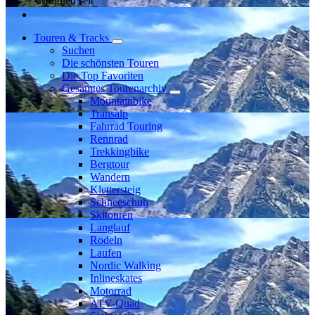
Mitglied seit
Touren & Tracks
Suchen
Die schönsten Touren
Die Top Favoriten
Gesamtes Tourenarchiv
Mountainbike
Transalp
Fahrrad Touring
Rennrad
Trekkingbike
Bergtour
Wandern
Klettersteig
Schneeschuh
Skitouren
Langlauf
Rodeln
Laufen
Nordic Walking
Inlineskates
Motorrad
ATV-Quad