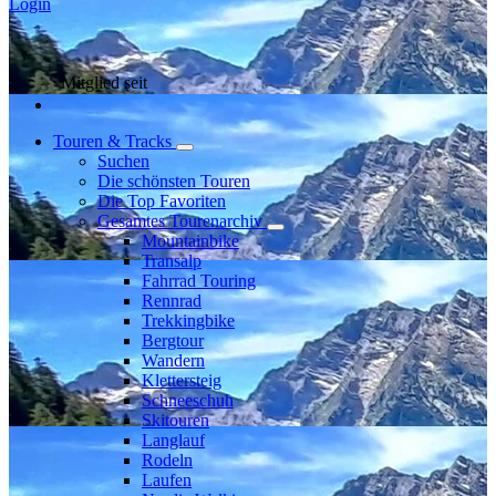
Login
Mitglied seit
Touren & Tracks
Suchen
Die schönsten Touren
Die Top Favoriten
Gesamtes Tourenarchiv
Mountainbike
Transalp
Fahrrad Touring
Rennrad
Trekkingbike
Bergtour
Wandern
Klettersteig
Schneeschuh
Skitouren
Langlauf
Rodeln
Laufen