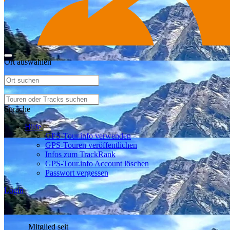
Ort auswählen
Sprache
Hilfe
GPS-Tour.info verwenden
GPS-Touren veröffentlichen
Infos zum TrackRank
GPS-Tour.info Account löschen
Passwort vergessen
Login
Mitglied seit