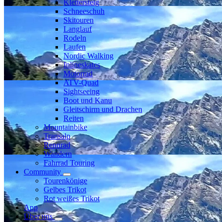
Klettersteig
Schneeschuh
Skitouren
Langlauf
Rodeln
Laufen
Nordic Walking
Inlineskates
Motorrad
ATV-Quad
Sightseeing
Boot und Kanu
Gleitschirm und Drachen
Reiten
Mountainbike
Transalp
Rennrad
Wandern
Fahrrad Touring
Community
Tourenkönige
Gelbes Trikot
Rot weißes Trikot
App
Über uns