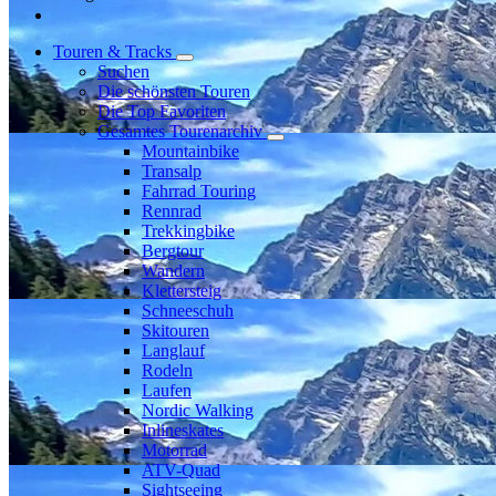
Touren & Tracks
Suchen
Die schönsten Touren
Die Top Favoriten
Gesamtes Tourenarchiv
Mountainbike
Transalp
Fahrrad Touring
Rennrad
Trekkingbike
Bergtour
Wandern
Klettersteig
Schneeschuh
Skitouren
Langlauf
Rodeln
Laufen
Nordic Walking
Inlineskates
Motorrad
ATV-Quad
Sightseeing