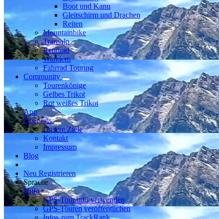
Boot und Kanu
Gleitschirm und Drachen
Reiten
Mountainbike
Transalp
Rennrad
Wandern
Fahrrad Touring
Community
Tourenkönige
Gelbes Trikot
Rot weißes Trikot
App
Über uns
Unsere Ziele
Kontakt
Impressum
Blog
Neu Registrieren
Sprache
Hilfe
GPS-Tour.info verwenden
GPS-Touren veröffentlichen
Infos zum TrackRank