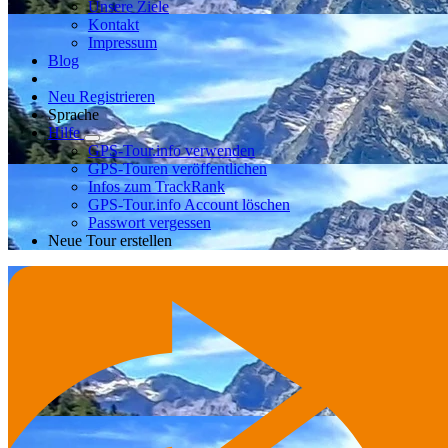
Unsere Ziele
Kontakt
Impressum
Blog
Neu Registrieren
Sprache
Hilfe
GPS-Tour.info verwenden
GPS-Touren veröffentlichen
Infos zum TrackRank
GPS-Tour.info Account löschen
Passwort vergessen
Neue Tour erstellen