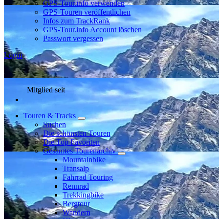
GPS-Tour.info verwenden
GPS-Touren veröffentlichen
Infos zum TrackRank
GPS-Tour.info Account löschen
Passwort vergessen
Login
Mitglied seit
Touren & Tracks
Suchen
Die schönsten Touren
Die Top Favoriten
Gesamtes Tourenarchiv
Mountainbike
Transalp
Fahrrad Touring
Rennrad
Trekkingbike
Bergtour
Wandern