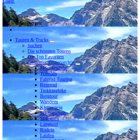
Login
Mitglied seit
Touren & Tracks
Suchen
Die schönsten Touren
Die Top Favoriten
Gesamtes Tourenarchiv
Mountainbike
Transalp
Fahrrad Touring
Rennrad
Trekkingbike
Bergtour
Wandern
Klettersteig
Schneeschuh
Skitouren
Langlauf
Rodeln
Laufen