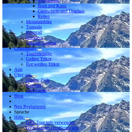
Sightseeing
Boot und Kanu
Gleitschirm und Drachen
Reiten
Mountainbike
Transalp
Rennrad
Wandern
Fahrrad Touring
Community
Tourenkönige
Gelbes Trikot
Rot weißes Trikot
App
Über uns
Unsere Ziele
Kontakt
Impressum
Blog
Neu Registrieren
Sprache
Hilfe
GPS-Tour.info verwenden
GPS-Touren veröffentlichen