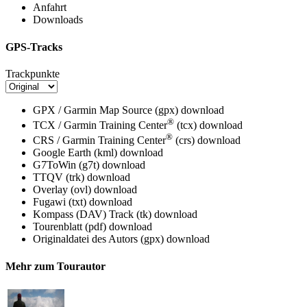
Anfahrt
Downloads
GPS-Tracks
Trackpunkte
GPX / Garmin Map Source (gpx)
download
®
TCX / Garmin Training Center
(tcx)
download
®
CRS / Garmin Training Center
(crs)
download
Google Earth (kml)
download
G7ToWin (g7t)
download
TTQV (trk)
download
Overlay (ovl)
download
Fugawi (txt)
download
Kompass (DAV) Track (tk)
download
Tourenblatt (pdf)
download
Originaldatei des Autors (gpx)
download
Mehr zum Tourautor