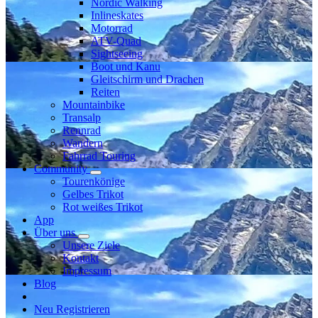
Nordic Walking
Inlineskates
Motorrad
ATV-Quad
Sightseeing
Boot und Kanu
Gleitschirm und Drachen
Reiten
Mountainbike
Transalp
Rennrad
Wandern
Fahrrad Touring
Community
Tourenkönige
Gelbes Trikot
Rot weißes Trikot
App
Über uns
Unsere Ziele
Kontakt
Impressum
Blog
Neu Registrieren