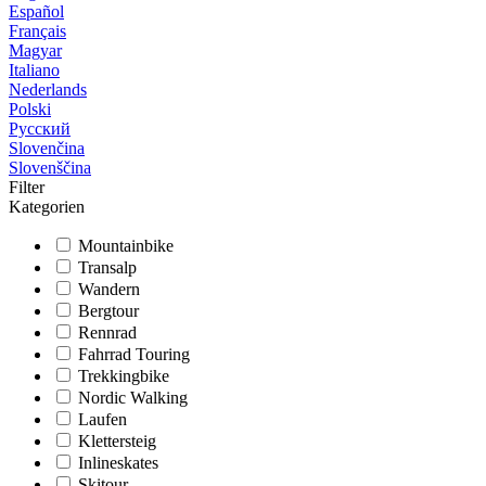
Español
Français
Magyar
Italiano
Nederlands
Polski
Русский
Slovenčina
Slovenščina
Filter
Kategorien
Mountainbike
Transalp
Wandern
Bergtour
Rennrad
Fahrrad Touring
Trekkingbike
Nordic Walking
Laufen
Klettersteig
Inlineskates
Skitour