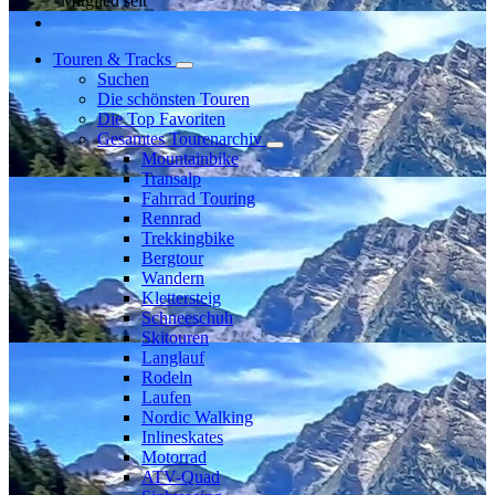
Mitglied seit
Touren & Tracks
Suchen
Die schönsten Touren
Die Top Favoriten
Gesamtes Tourenarchiv
Mountainbike
Transalp
Fahrrad Touring
Rennrad
Trekkingbike
Bergtour
Wandern
Klettersteig
Schneeschuh
Skitouren
Langlauf
Rodeln
Laufen
Nordic Walking
Inlineskates
Motorrad
ATV-Quad