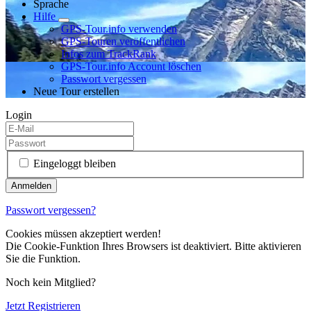
Sprache
Hilfe
GPS-Tour.info verwenden
GPS-Touren veröffentlichen
Infos zum TrackRank
GPS-Tour.info Account löschen
Passwort vergessen
Neue Tour erstellen
Login
Eingeloggt bleiben
Passwort vergessen?
Cookies müssen akzeptiert werden!
Die Cookie-Funktion Ihres Browsers ist deaktiviert. Bitte aktivieren
Sie die Funktion.
Noch kein Mitglied?
Jetzt Registrieren