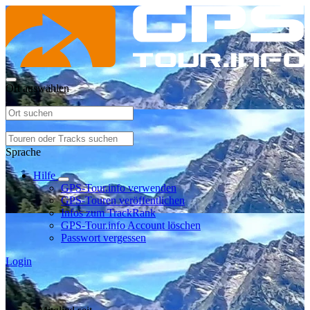
Ort auswählen
Sprache
Hilfe
GPS-Tour.info verwenden
GPS-Touren veröffentlichen
Infos zum TrackRank
GPS-Tour.info Account löschen
Passwort vergessen
Login