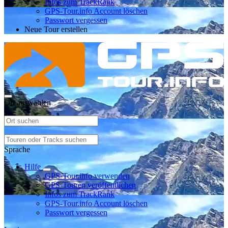
Infos zum TrackRank
GPS-Tour.info Account löschen
Passwort vergessen
Neue Tour erstellen
Ort auswählen
Sprache
Hilfe
GPS-Tour.info verwenden
GPS-Touren veröffentlichen
Infos zum TrackRank
GPS-Tour.info Account löschen
Passwort vergessen