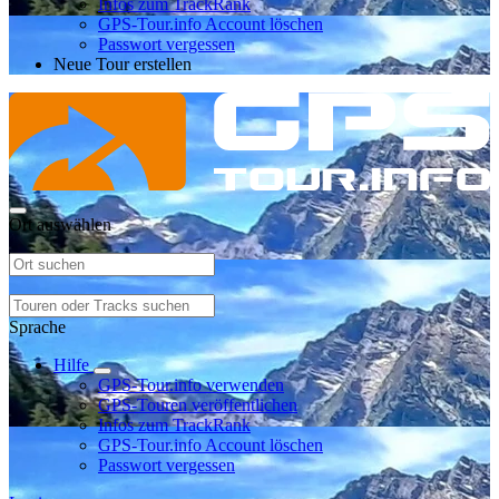
Infos zum TrackRank
GPS-Tour.info Account löschen
Passwort vergessen
Neue Tour erstellen
Ort auswählen
Sprache
Hilfe
GPS-Tour.info verwenden
GPS-Touren veröffentlichen
Infos zum TrackRank
GPS-Tour.info Account löschen
Passwort vergessen