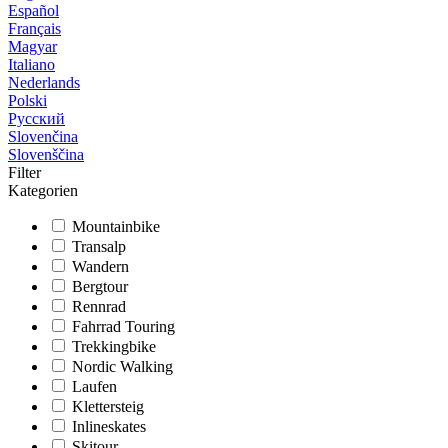
Español
Français
Magyar
Italiano
Nederlands
Polski
Русский
Slovenčina
Slovenščina
Filter
Kategorien
Mountainbike
Transalp
Wandern
Bergtour
Rennrad
Fahrrad Touring
Trekkingbike
Nordic Walking
Laufen
Klettersteig
Inlineskates
Skitour