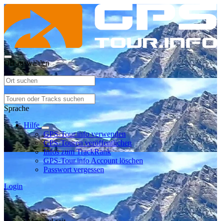
Ort auswählen
Sprache
Hilfe
GPS-Tour.info verwenden
GPS-Touren veröffentlichen
Infos zum TrackRank
GPS-Tour.info Account löschen
Passwort vergessen
Login