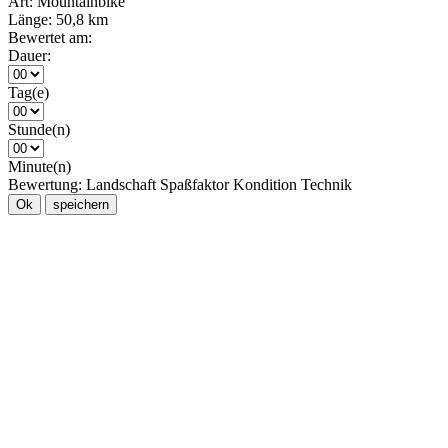
Art:
Mountainbike
Länge:
50,8 km
Bewertet am:
Dauer:
Tag(e)
Stunde(n)
Minute(n)
Bewertung:
Landschaft
Spaßfaktor
Kondition
Technik
Ok
speichern