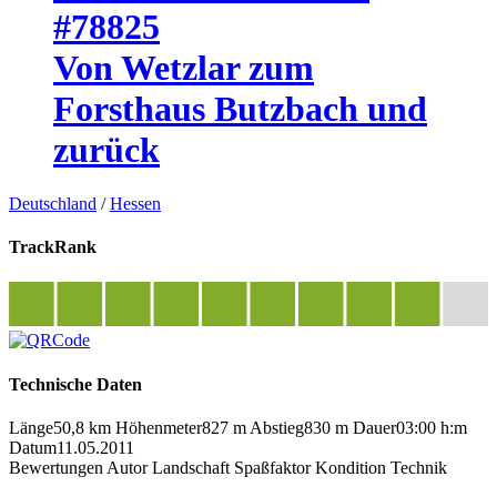
#78825
Von Wetzlar zum
Forsthaus Butzbach und
zurück
Deutschland
/
Hessen
TrackRank
Technische Daten
Länge
50,8 km
Höhenmeter
827 m
Abstieg
830 m
Dauer
03:00 h:m
Datum
11.05.2011
Bewertungen
Autor
Landschaft
Spaßfaktor
Kondition
Technik