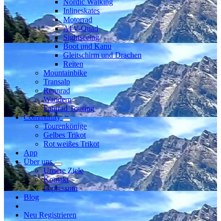
Nordic Walking
Inlineskates
Motorrad
ATV-Quad
Sightseeing
Boot und Kanu
Gleitschirm und Drachen
Reiten
Mountainbike
Transalp
Rennrad
Wandern
Fahrrad Touring
Community
Tourenkönige
Gelbes Trikot
Rot weißes Trikot
App
Über uns
Unsere Ziele
Kontakt
Impressum
Blog
Neu Registrieren