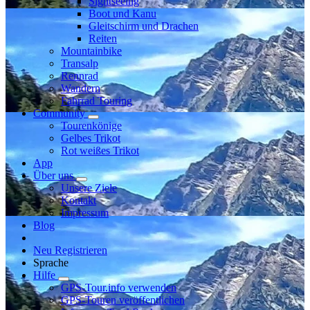
Sightseeing
Boot und Kanu
Gleitschirm und Drachen
Reiten
Mountainbike
Transalp
Rennrad
Wandern
Fahrrad Touring
Community
Tourenkönige
Gelbes Trikot
Rot weißes Trikot
App
Über uns
Unsere Ziele
Kontakt
Impressum
Blog
Neu Registrieren
Sprache
Hilfe
GPS-Tour.info verwenden
GPS-Touren veröffentlichen