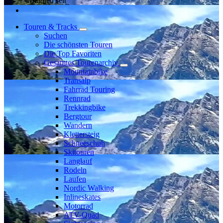
Mitglied seit
Touren & Tracks
Suchen
Die schönsten Touren
Die Top Favoriten
Gesamtes Tourenarchiv
Mountainbike
Transalp
Fahrrad Touring
Rennrad
Trekkingbike
Bergtour
Wandern
Klettersteig
Schneeschuh
Skitouren
Langlauf
Rodeln
Laufen
Nordic Walking
Inlineskates
Motorrad
ATV-Quad