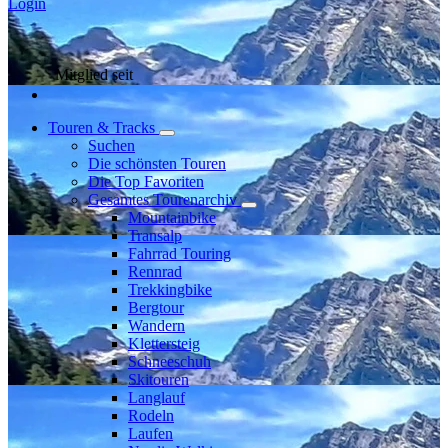
Login
Mitglied seit
Touren & Tracks
Suchen
Die schönsten Touren
Die Top Favoriten
Gesamtes Tourenarchiv
Mountainbike
Transalp
Fahrrad Touring
Rennrad
Trekkingbike
Bergtour
Wandern
Klettersteig
Schneeschuh
Skitouren
Langlauf
Rodeln
Laufen