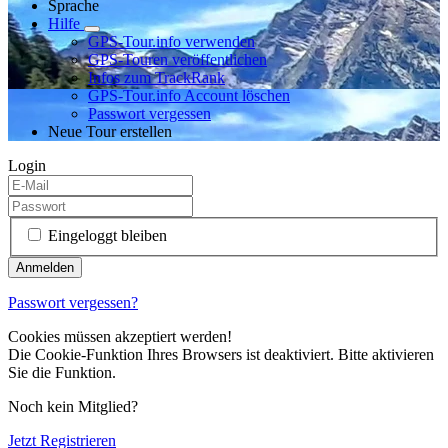
Sprache
Hilfe
GPS-Tour.info verwenden
GPS-Touren veröffentlichen
Infos zum TrackRank
GPS-Tour.info Account löschen
Passwort vergessen
Neue Tour erstellen
Login
Eingeloggt bleiben
Passwort vergessen?
Cookies müssen akzeptiert werden!
Die Cookie-Funktion Ihres Browsers ist deaktiviert. Bitte aktivieren
Sie die Funktion.
Noch kein Mitglied?
Jetzt Registrieren