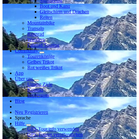
Sightseeing
Boot und Kanu
Gleitschirm und Drachen
Reiten
Mountainbike
Transalp
Rennrad
Wandern
Fahrrad Touring
Community
Tourenkönige
Gelbes Trikot
Rot weißes Trikot
App
Über uns
Unsere Ziele
Kontakt
Impressum
Blog
Neu Registrieren
Sprache
Hilfe
GPS-Tour.info verwenden
GPS-Touren veröffentlichen