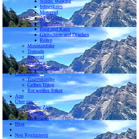
Nordic Walking
Inlineskates
Motorrad
ATV-Quad
Sightseeing
Boot und Kanu
Gleitschirm und Drachen
Reiten
Mountainbike
Transalp
Rennrad
Wandern
Fahrrad Touring
Community
Tourenkönige
Gelbes Trikot
Rot weißes Trikot
App
Über uns
Unsere Ziele
Kontakt
Impressum
Blog
Neu Registrieren