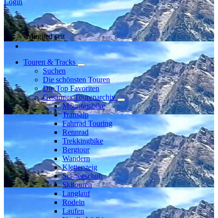
Login
Mitglied seit
Touren & Tracks
Suchen
Die schönsten Touren
Die Top Favoriten
Gesamtes Tourenarchiv
Mountainbike
Transalp
Fahrrad Touring
Rennrad
Trekkingbike
Bergtour
Wandern
Klettersteig
Schneeschuh
Skitouren
Langlauf
Rodeln
Laufen