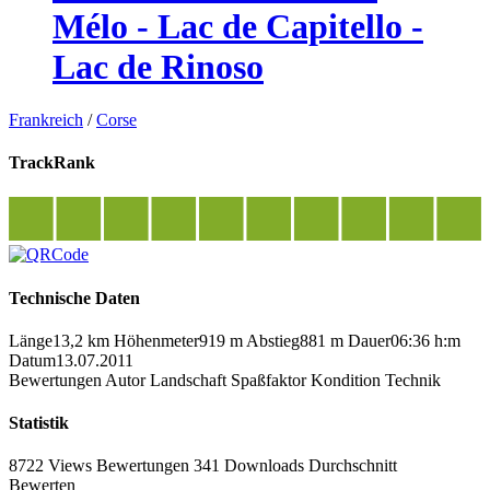
Mélo - Lac de Capitello -
Lac de Rinoso
Frankreich
/
Corse
TrackRank
Technische Daten
Länge
13,2 km
Höhenmeter
919 m
Abstieg
881 m
Dauer
06:36 h:m
Datum
13.07.2011
Bewertungen
Autor
Landschaft
Spaßfaktor
Kondition
Technik
Statistik
8722 Views
Bewertungen
341 Downloads
Durchschnitt
Bewerten