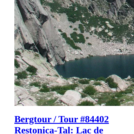
Bergtour / Tour #84402
Restonica-Tal: Lac de