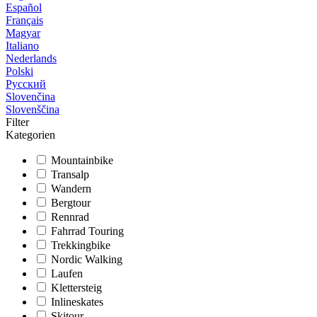
Español
Français
Magyar
Italiano
Nederlands
Polski
Русский
Slovenčina
Slovenščina
Filter
Kategorien
Mountainbike
Transalp
Wandern
Bergtour
Rennrad
Fahrrad Touring
Trekkingbike
Nordic Walking
Laufen
Klettersteig
Inlineskates
Skitour