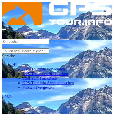
Ort auswählen
Sprache
Hilfe
GPS-Tour.info verwenden
GPS-Touren veröffentlichen
Infos zum TrackRank
GPS-Tour.info Account löschen
Passwort vergessen
Login