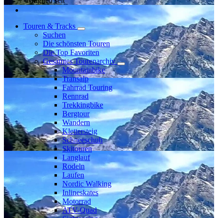
Mitglied seit
Touren & Tracks
Suchen
Die schönsten Touren
Die Top Favoriten
Gesamtes Tourenarchiv
Mountainbike
Transalp
Fahrrad Touring
Rennrad
Trekkingbike
Bergtour
Wandern
Klettersteig
Schneeschuh
Skitouren
Langlauf
Rodeln
Laufen
Nordic Walking
Inlineskates
Motorrad
ATV-Quad