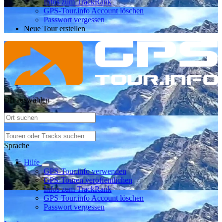
Infos zum TrackRank
GPS-Tour.info Account löschen
Passwort vergessen
Neue Tour erstellen
Ort auswählen
Sprache
Hilfe
GPS-Tour.info verwenden
GPS-Touren veröffentlichen
Infos zum TrackRank
GPS-Tour.info Account löschen
Passwort vergessen