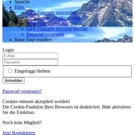
Sprache
Hilfe
GPS-Tour.info verwenden
GPS-Touren veröffentlichen
Infos zum TrackRank
GPS-Tour.info Account löschen
Passwort vergessen
Neue Tour erstellen
Login
Eingeloggt bleiben
Passwort vergessen?
Cookies müssen akzeptiert werden!
Die Cookie-Funktion Ihres Browsers ist deaktiviert. Bitte aktivieren
Sie die Funktion.
Noch kein Mitglied?
Jetzt Registrieren