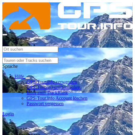
Ort auswählen
Sprache
Hilfe
GPS-Tour.info verwenden
GPS-Touren veröffentlichen
Infos zum TrackRank
GPS-Tour.info Account löschen
Passwort vergessen
Login