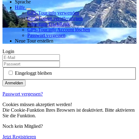
Sprache
Hilfe
GPS-Tour.info verwenden
GPS-Touren veröffentlichen
Infos zum TrackRank
GPS-Tour.info Account löschen
Passwort vergessen
Neue Tour erstellen
Login
Eingeloggt bleiben
Passwort vergessen?
Cookies müssen akzeptiert werden!
Die Cookie-Funktion Ihres Browsers ist deaktiviert. Bitte aktivieren
Sie die Funktion.
Noch kein Mitglied?
Jetzt Registrieren