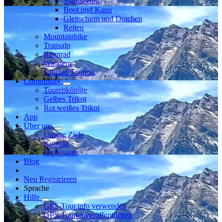
Sightseeing
Boot und Kanu
Gleitschirm und Drachen
Reiten
Mountainbike
Transalp
Rennrad
Wandern
Fahrrad Touring
Community
Tourenkönige
Gelbes Trikot
Rot weißes Trikot
App
Über uns
Unsere Ziele
Kontakt
Impressum
Blog
Neu Registrieren
Sprache
Hilfe
GPS-Tour.info verwenden
GPS-Touren veröffentlichen