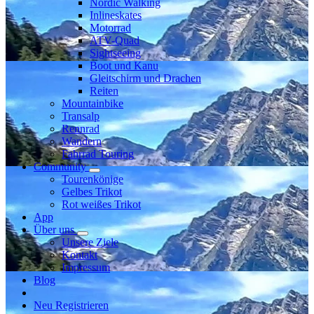
Nordic Walking
Inlineskates
Motorrad
ATV-Quad
Sightseeing
Boot und Kanu
Gleitschirm und Drachen
Reiten
Mountainbike
Transalp
Rennrad
Wandern
Fahrrad Touring
Community
Tourenkönige
Gelbes Trikot
Rot weißes Trikot
App
Über uns
Unsere Ziele
Kontakt
Impressum
Blog
Neu Registrieren