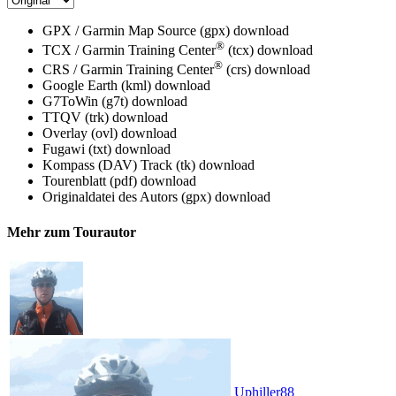
GPX / Garmin Map Source (gpx)
download
®
TCX / Garmin Training Center
(tcx)
download
®
CRS / Garmin Training Center
(crs)
download
Google Earth (kml)
download
G7ToWin (g7t)
download
TTQV (trk)
download
Overlay (ovl)
download
Fugawi (txt)
download
Kompass (DAV) Track (tk)
download
Tourenblatt (pdf)
download
Originaldatei des Autors (gpx)
download
Mehr zum Tourautor
Uphiller88