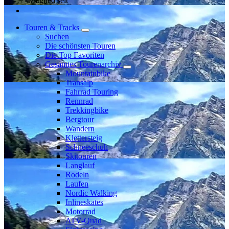
Mitglied seit
Touren & Tracks
Suchen
Die schönsten Touren
Die Top Favoriten
Gesamtes Tourenarchiv
Mountainbike
Transalp
Fahrrad Touring
Rennrad
Trekkingbike
Bergtour
Wandern
Klettersteig
Schneeschuh
Skitouren
Langlauf
Rodeln
Laufen
Nordic Walking
Inlineskates
Motorrad
ATV-Quad