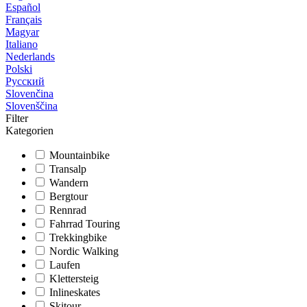
Español
Français
Magyar
Italiano
Nederlands
Polski
Русский
Slovenčina
Slovenščina
Filter
Kategorien
Mountainbike
Transalp
Wandern
Bergtour
Rennrad
Fahrrad Touring
Trekkingbike
Nordic Walking
Laufen
Klettersteig
Inlineskates
Skitour