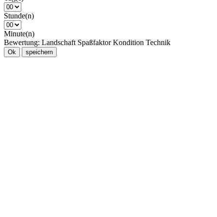
Stunde(n)
Minute(n)
Bewertung:
Landschaft
Spaßfaktor
Kondition
Technik
Ok
speichern