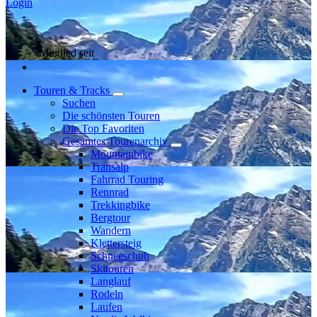
Login
Mitglied seit
Touren & Tracks
Suchen
Die schönsten Touren
Die Top Favoriten
Gesamtes Tourenarchiv
Mountainbike
Transalp
Fahrrad Touring
Rennrad
Trekkingbike
Bergtour
Wandern
Klettersteig
Schneeschuh
Skitouren
Langlauf
Rodeln
Laufen