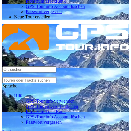
Infos zum TrackRank
GPS-Tour.info Account löschen
Passwort vergessen
Neue Tour erstellen
Ort auswählen
Sprache
Hilfe
GPS-Tour.info verwenden
GPS-Touren veröffentlichen
Infos zum TrackRank
GPS-Tour.info Account löschen
Passwort vergessen