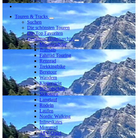
Mitglied seit
Touren & Tracks
Suchen
Die schönsten Touren
Die Top Favoriten
Gesamtes Tourenarchiv
Mountainbike
Transalp
Fahrrad Touring
Rennrad
Trekkingbike
Bergtour
Wandern
Klettersteig
Schneeschuh
Skitouren
Langlauf
Rodeln
Laufen
Nordic Walking
Inlineskates
Motorrad
ATV-Quad