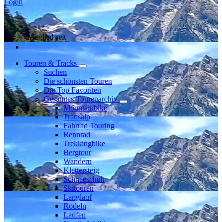
Login
Mitglied seit
Touren & Tracks
Suchen
Die schönsten Touren
Die Top Favoriten
Gesamtes Tourenarchiv
Mountainbike
Transalp
Fahrrad Touring
Rennrad
Trekkingbike
Bergtour
Wandern
Klettersteig
Schneeschuh
Skitouren
Langlauf
Rodeln
Laufen