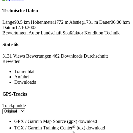
Technische Daten
Länge
90,5 km
Höhenmeter
1772 m
Abstieg
1731 m
Dauer
06:00 h:m
Datum
12.10.2002
Bewertungen
Autor
Landschaft
Spaßfaktor
Kondition
Technik
Statistik
3131 Views
Bewertungen
462 Downloads
Durchschnitt
Bewerten
Tourenblatt
Anfahrt
Downloads
GPS-Tracks
Trackpunkte
GPX / Garmin Map Source (gpx)
download
®
TCX / Garmin Training Center
(tcx)
download
®