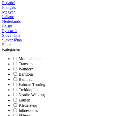
Español
Français
Magyar
Italiano
Nederlands
Polski
Русский
Slovenčina
Slovenščina
Filter
Kategorien
Mountainbike
Transalp
Wandern
Bergtour
Rennrad
Fahrrad Touring
Trekkingbike
Nordic Walking
Laufen
Klettersteig
Inlineskates
Skitour