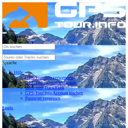
Ort auswählen
Sprache
Hilfe
GPS-Tour.info verwenden
GPS-Touren veröffentlichen
Infos zum TrackRank
GPS-Tour.info Account löschen
Passwort vergessen
Login