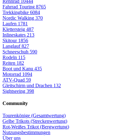
Rennrad
10444
Fahrrad Touring
8765
Trekkingbike
6084
Nordic Walking
370
Laufen
1781
Klettersteig
487
Inlineskates
213
Skitour
1856
Langlauf
827
Schneeschuh
590
Rodeln
115
Reiten
182
Boot und Kanu
435
Motorrad
1094
ATV-Quad
59
Gleitschirm und Drachen
132
Sightseeing
398
Community
Tourenkönige (Gesamtwertung)
Gelbe Trikots (Streckenwertung)
Rot-Weißes Trikot (Bergwertung)
Nutzungsbestimmungen
Über uns