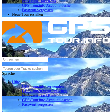
Infos zum TrackRank
GPS-Tour.info Account löschen
Passwort vergessen
Neue Tour erstellen
Ort auswählen
Sprache
Hilfe
GPS-Tour.info verwenden
GPS-Touren veröffentlichen
Infos zum TrackRank
GPS-Tour.info Account löschen
Passwort vergessen