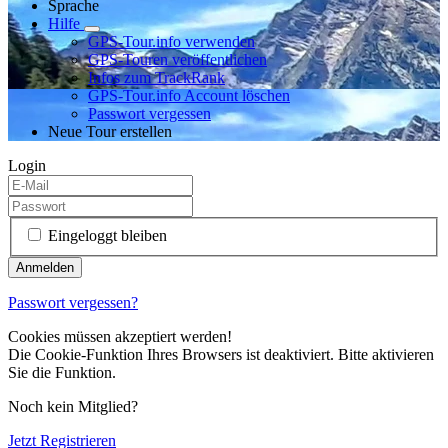
Sprache
Hilfe
GPS-Tour.info verwenden
GPS-Touren veröffentlichen
Infos zum TrackRank
GPS-Tour.info Account löschen
Passwort vergessen
Neue Tour erstellen
Login
Eingeloggt bleiben
Passwort vergessen?
Cookies müssen akzeptiert werden!
Die Cookie-Funktion Ihres Browsers ist deaktiviert. Bitte aktivieren
Sie die Funktion.
Noch kein Mitglied?
Jetzt Registrieren