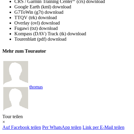
CRS / Garmin Training Center
(crs)
download
Google Earth (kml)
download
G7ToWin (g7t)
download
TTQV (trk)
download
Overlay (ovl)
download
Fugawi (txt)
download
Kompass (DAV) Track (tk)
download
Tourenblatt (pdf)
download
Mehr zum Tourautor
thomas
Tour teilen
×
Auf Facebook teilen
Per WhatsApp teilen
Link per E-Mail teilen