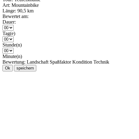
Art:
Mountainbike
Länge:
90,5 km
Bewertet am:
Dauer:
Tag(e)
Stunde(n)
Minute(n)
Bewertung:
Landschaft
Spaßfaktor
Kondition
Technik
Ok
speichern