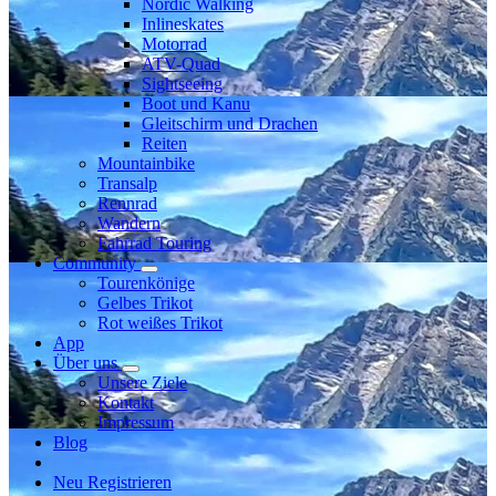
Nordic Walking
Inlineskates
Motorrad
ATV-Quad
Sightseeing
Boot und Kanu
Gleitschirm und Drachen
Reiten
Mountainbike
Transalp
Rennrad
Wandern
Fahrrad Touring
Community
Tourenkönige
Gelbes Trikot
Rot weißes Trikot
App
Über uns
Unsere Ziele
Kontakt
Impressum
Blog
Neu Registrieren