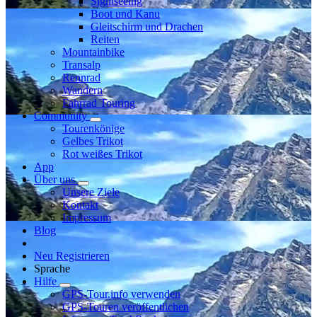
Sightseeing
Boot und Kanu
Gleitschirm und Drachen
Reiten
Mountainbike
Transalp
Rennrad
Wandern
Fahrrad Touring
Community
Tourenkönige
Gelbes Trikot
Rot weißes Trikot
App
Über uns
Unsere Ziele
Kontakt
Impressum
Blog
Neu Registrieren
Sprache
Hilfe
GPS-Tour.info verwenden
GPS-Touren veröffentlichen