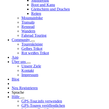
Sightseeing
Boot und Kanu
Gleitschirm und Drachen
Reiten
Mountainbike
Transalp
Rennrad
Wandern
Fahrrad Touring
Community
Tourenkönige
Gelbes Trikot
Rot weißes Trikot
App
Über uns
Unsere Ziele
Kontakt
Impressum
Blog
Neu Registrieren
Sprache
Hilfe
GPS-Tour.info verwenden
GPS-Touren veröffentlichen