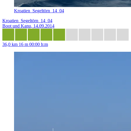
Kroatien_Segeltörn_14_04
Kroatien_Segeltörn_14_04
Boot und Kanu, 14.09.2014
36,0 km
16 m
00:00 h:m