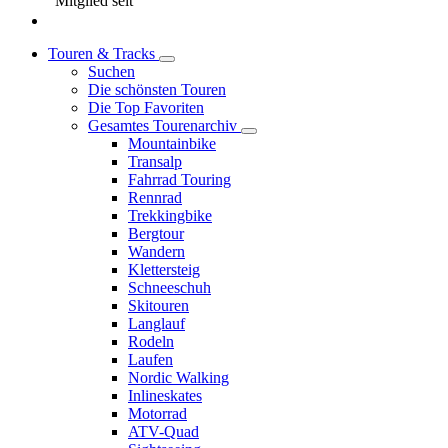
Mitglied seit
Touren & Tracks
Suchen
Die schönsten Touren
Die Top Favoriten
Gesamtes Tourenarchiv
Mountainbike
Transalp
Fahrrad Touring
Rennrad
Trekkingbike
Bergtour
Wandern
Klettersteig
Schneeschuh
Skitouren
Langlauf
Rodeln
Laufen
Nordic Walking
Inlineskates
Motorrad
ATV-Quad