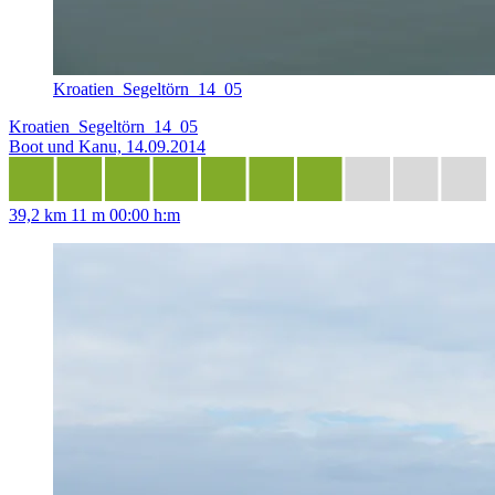
Kroatien_Segeltörn_14_05
Kroatien_Segeltörn_14_05
Boot und Kanu, 14.09.2014
39,2 km
11 m
00:00 h:m