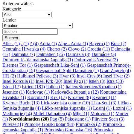
Kriterien wählst.
Kategorie
Länder
Alle
- (1)
. (1)
? (4)
Adria (1)
Alpe - Adria (1)
Bayern (1)
Brac (2)
Centralna Hrvatska (4)
Cherso (2)
Ciovo (2)
Croatia (11)
Dalmacija
(17)
Dalmatia (7)
Dalmatien (25)
Dalmazia (3)
Dalmácie (3)
Dubrovnik - dalmatinska županija (1)
Dubrovnik-Neretva (2)
Eisernes Tor (1)
Gespanschaft Lika-Senj (1)
Gespanschaft Primorje-
Gorski kotar (15)
Gespanschaft Split Dalmatien (1)
Grad Zagreb (4)
HR (2)
Halbinsel Peljesac (3)
Hvar (3)
Insel Cres (6)
Insel Hvar (2)
Insel Korcula (1)
Insel Krk (20)
Insel Pag (1)
Istien (3)
Istra (33)
Istria (17)
Istrien (181)
Italien (1)
Italien/Slovenien/Kroatien (1)
Jasenice (1)
Karlovac (1)
Karlovačka županija (12)
Kontinentalna
Hrvatska (1)
Korcula (1)
Krk (17)
Kroatien (8)
Kvarner (11)
Kvarner Bucht (13)
Licko-senjska county (10)
Lika-Senj (3)
Ličko -
Senjska županija (4)
Ličko-senjska županija (1)
Losinj (1)
Lozinj (1)
Međimurje (14)
Mittel Dalmatien (4)
Mljet (1)
Motovun (1)
Murter
(1)
Norddalmatien (20)
Pag (5)
Pakostane (1)
Plitvicer Seen (3)
Plitvize (1)
Primorje-Gorski kotar (84)
Primorska (2)
Primorsko -
goranska županija (1)
Primorsko Goranska (16)
Primorsko