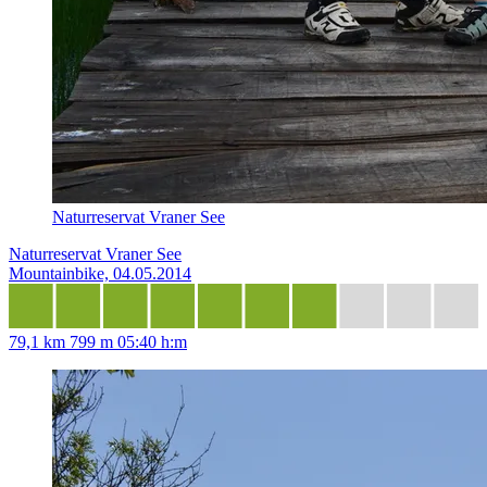
Naturreservat Vraner See
Naturreservat Vraner See
Mountainbike, 04.05.2014
79,1 km
799 m
05:40 h:m