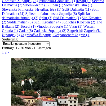
Goranska Županija (23)
Primorsko-Goranska (1)
Rovinj (1)
Severna
Dalmacija (7)
Sibenik-Knin (3)
Sipan (1)
Slovenska Istra (1)
Slovenska Primorska, Hrvaška, Istra (1)
Split-Dalmatia (11)
Split-
Dalmatien (24)
Splitsko - dalmatinska županija (8)
Splitsko
dalmatinska županija (2)
Splitt (3)
Süd Dalmatien (1)
Süd Kroatien
(2)
Süddalmatien (3)
Südl. Kroatien (4)
Südliches Kroatien (2)
The
Balkans (2)
Tucepi (1)
Vinodol Podgorje (1)
Vrsar (1)
Western
Croatia (1)
Zadar (8)
Zadarska županija (2)
Zagreb (4)
Zagrebačka
županija (5)
Zagrebačka županija, Gespanschaft Zagreb (1)
Sortierung
Einträge 1 - 20 von 21 Einträgen
1
2
›