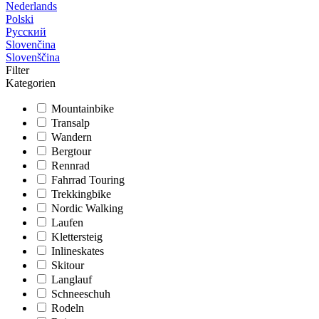
Nederlands
Polski
Русский
Slovenčina
Slovenščina
Filter
Kategorien
Mountainbike
Transalp
Wandern
Bergtour
Rennrad
Fahrrad Touring
Trekkingbike
Nordic Walking
Laufen
Klettersteig
Inlineskates
Skitour
Langlauf
Schneeschuh
Rodeln