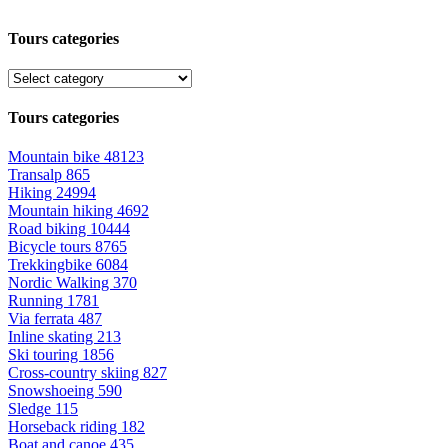
Tours categories
Tours categories
Mountain bike
48123
Transalp
865
Hiking
24994
Mountain hiking
4692
Road biking
10444
Bicycle tours
8765
Trekkingbike
6084
Nordic Walking
370
Running
1781
Via ferrata
487
Inline skating
213
Ski touring
1856
Cross-country skiing
827
Snowshoeing
590
Sledge
115
Horseback riding
182
Boat and canoe
435