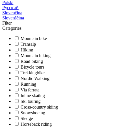
Polski
Русский
Slovenčina
Slovenščina
Filter
Categories
Mountain bike
Transalp
Hiking
Mountain hiking
Road biking
Bicycle tours
Trekkingbike
Nordic Walking
Running
Via ferrata
Inline skating
Ski touring
Cross-country skiing
Snowshoeing
Sledge
Horseback riding