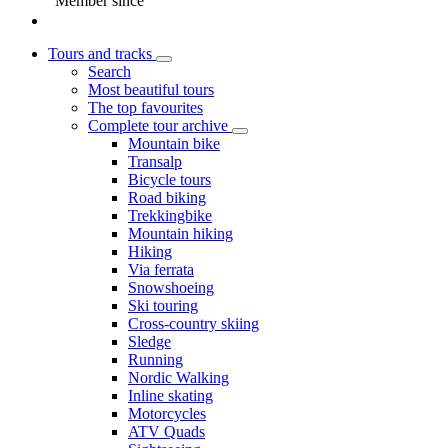
Member since
Tours and tracks
Search
Most beautiful tours
The top favourites
Complete tour archive
Mountain bike
Transalp
Bicycle tours
Road biking
Trekkingbike
Mountain hiking
Hiking
Via ferrata
Snowshoeing
Ski touring
Cross-country skiing
Sledge
Running
Nordic Walking
Inline skating
Motorcycles
ATV Quads