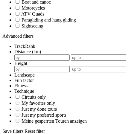
Boat and canoe
Motorcycles
ATV Quads
Paragliding and hang gliding
Sightseeing
Advanced filters
TrackRank
Distance (km)
Height
Landscape
Fun factor
Fitness
Technique
Circuits only
My favorites only
Just my done tours
Just my preferred sports
Meine gesperrten Touren anzeigen
Save filters
Reset filter