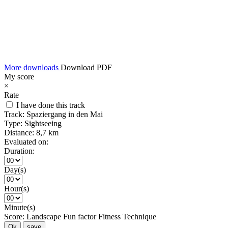
More downloads
Download PDF
My score
×
Rate
I have done this track
Track:
Spaziergang in den Mai
Type:
Sightseeing
Distance:
8,7 km
Evaluated on:
Duration:
Day(s)
Hour(s)
Minute(s)
Score:
Landscape
Fun factor
Fitness
Technique
Ok
save