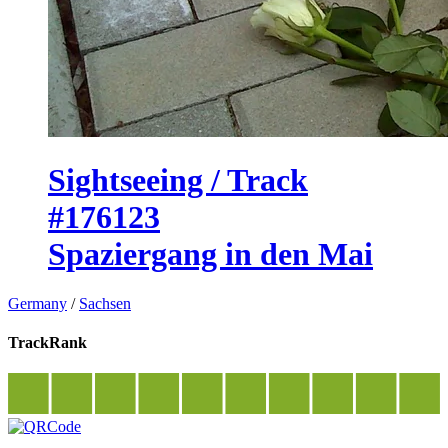
Sightseeing / Track
#176123
Spaziergang in den Mai
Germany
/
Sachsen
TrackRank