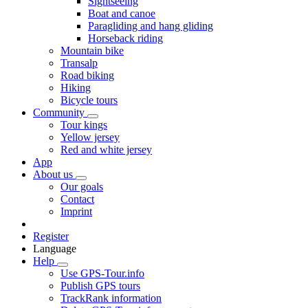
Sightseeing
Boat and canoe
Paragliding and hang gliding
Horseback riding
Mountain bike
Transalp
Road biking
Hiking
Bicycle tours
Community
Tour kings
Yellow jersey
Red and white jersey
App
About us
Our goals
Contact
Imprint
Register
Language
Help
Use GPS-Tour.info
Publish GPS tours
TrackRank information