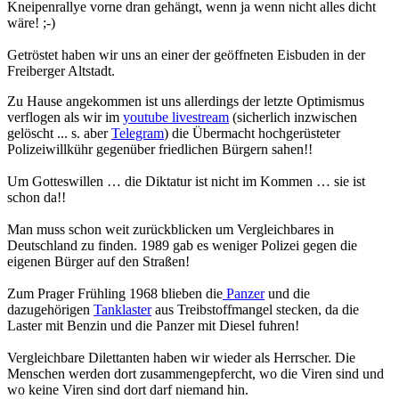
Kneipenrallye vorne dran gehängt, wenn ja wenn nicht alles dicht
wäre! ;-)
Getröstet haben wir uns an einer der geöffneten Eisbuden in der
Freiberger Altstadt.
Zu Hause angekommen ist uns allerdings der letzte Optimismus
verflogen als wir im
youtube livestream
(sicherlich inzwischen
gelöscht ... s. aber
Telegram
) die Übermacht hochgerüsteter
Polizeiwillkühr gegenüber friedlichen Bürgern sahen!!
Um Gotteswillen … die Diktatur ist nicht im Kommen … sie ist
schon da!!
Man muss schon weit zurückblicken um Vergleichbares in
Deutschland zu finden. 1989 gab es weniger Polizei gegen die
eigenen Bürger auf den Straßen!
Zum Prager Frühling 1968 blieben die
Panzer
und die
dazugehörigen
Tanklaster
aus Treibstoffmangel stecken, da die
Laster mit Benzin und die Panzer mit Diesel fuhren!
Vergleichbare Dilettanten haben wir wieder als Herrscher. Die
Menschen werden dort zusammengepfercht, wo die Viren sind und
wo keine Viren sind dort darf niemand hin.