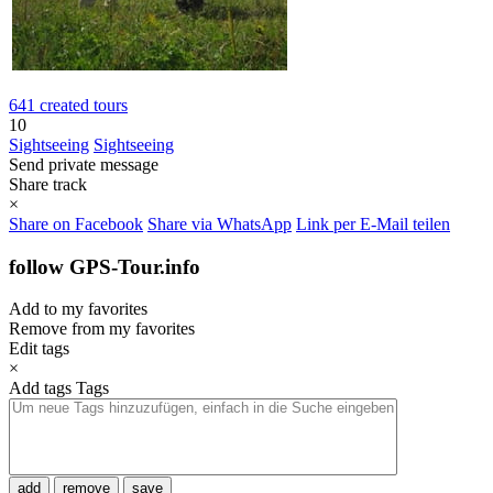
641 created tours
10
Sightseeing
Sightseeing
Send private message
Share track
×
Share on Facebook
Share via WhatsApp
Link per E-Mail teilen
follow GPS-Tour.info
Add to my favorites
Remove from my favorites
Edit tags
×
Add tags
Tags
add
remove
save