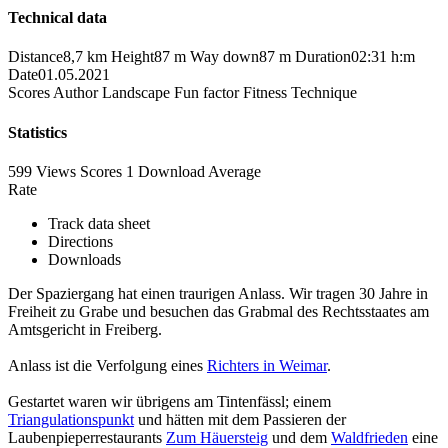
Technical data
Distance
8,7 km
Height
87 m
Way down
87 m
Duration
02:31 h:m
Date
01.05.2021
Scores
Author
Landscape
Fun factor
Fitness
Technique
Statistics
599 Views
Scores
1 Download
Average
Rate
Track data sheet
Directions
Downloads
Der Spaziergang hat einen traurigen Anlass. Wir tragen 30 Jahre in
Freiheit zu Grabe und besuchen das Grabmal des Rechtsstaates am
Amtsgericht in Freiberg.
Anlass ist die Verfolgung eines
Richters in Weimar
.
Gestartet waren wir übrigens am Tintenfässl; einem
Triangulationspunkt
und hätten mit dem Passieren der
Laubenpieperrestaurants
Zum Häuersteig
und dem
Waldfrieden
eine