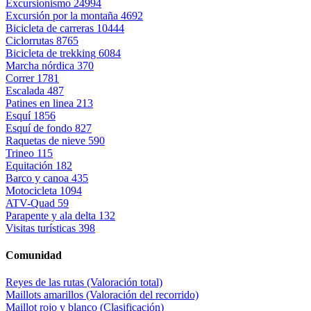
Excursionismo
24994
Excursión por la montaña
4692
Bicicleta de carreras
10444
Ciclorrutas
8765
Bicicleta de trekking
6084
Marcha nórdica
370
Correr
1781
Escalada
487
Patines en linea
213
Esquí
1856
Esquí de fondo
827
Raquetas de nieve
590
Trineo
115
Equitación
182
Barco y canoa
435
Motocicleta
1094
ATV-Quad
59
Parapente y ala delta
132
Visitas turísticas
398
Comunidad
Reyes de las rutas (Valoración total)
Maillots amarillos (Valoración del recorrido)
Maillot rojo y blanco (Clasificación)