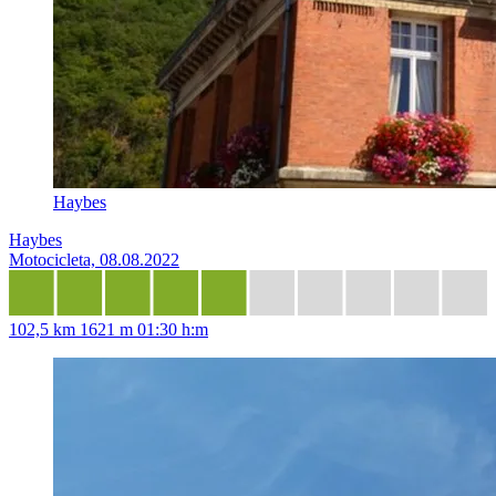
Haybes
Haybes
Motocicleta, 08.08.2022
102,5 km
1621 m
01:30 h:m