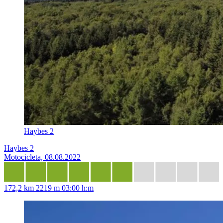
Haybes 2
Haybes 2
Motocicleta, 08.08.2022
172,2 km
2219 m
03:00 h:m