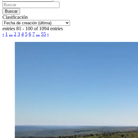
Clasificación
entries 81 - 100 of 1094 entries
‹
1
...
2
3
4
5
6
7
...
55
›