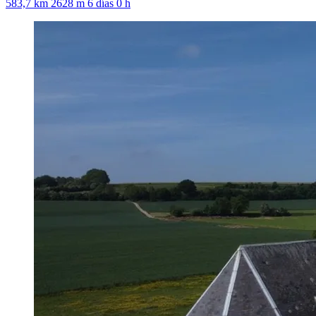
583,7 km
2628 m
6 días 0 h