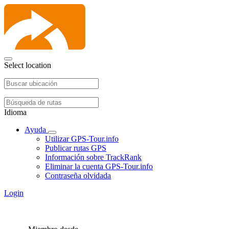
Select location
Idioma
Ayuda
Utilizar GPS-Tour.info
Publicar rutas GPS
Información sobre TrackRank
Eliminar la cuenta GPS-Tour.info
Contraseña olvidada
Login