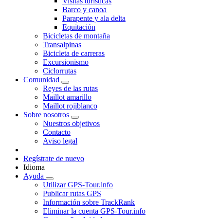
Visitas turísticas
Barco y canoa
Parapente y ala delta
Equitación
Bicicletas de montaña
Transalpinas
Bicicleta de carreras
Excursionismo
Ciclorrutas
Comunidad
Reyes de las rutas
Maillot amarillo
Maillot rojiblanco
Sobre nosotros
Nuestros objetivos
Contacto
Aviso legal
Regístrate de nuevo
Idioma
Ayuda
Utilizar GPS-Tour.info
Publicar rutas GPS
Información sobre TrackRank
Eliminar la cuenta GPS-Tour.info