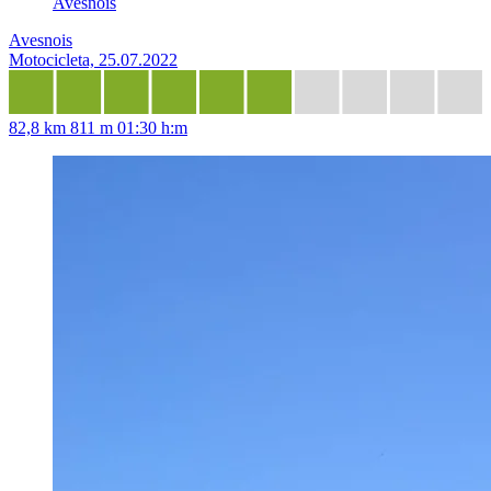
Avesnois
Avesnois
Motocicleta, 25.07.2022
82,8 km
811 m
01:30 h:m