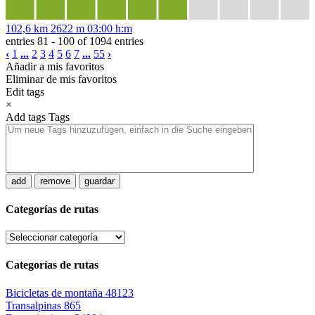
102,6 km
2622 m
03:00 h:m
entries 81 - 100 of 1094 entries
‹
1
...
2
3
4
5
6
7
...
55
›
Añadir a mis favoritos
Eliminar de mis favoritos
Edit tags
×
Add tags
Tags
add
remove
guardar
Categorías de rutas
Categorías de rutas
Bicicletas de montaña
48123
Transalpinas
865