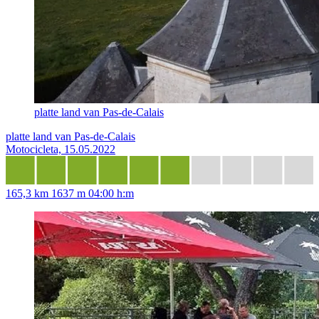
platte land van Pas-de-Calais
platte land van Pas-de-Calais
Motocicleta, 15.05.2022
165,3 km
1637 m
04:00 h:m