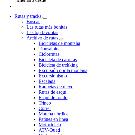
Miembro desde
Rutas y tracks
Buscar
Las rutas más bonitas
Las top favoritas
Archivo de rutas
Bicicletas de montaña
Transalpinas
Ciclorrutas
Bicicleta de carreras
Bicicleta de trekking
Excursión por la montaña
Excursionismo
Escalada
Raquetas de nieve
Rutas de esquí
Esquí de fondo
Trineo
Correr
Marcha nórdica
Patines en linea
Motocicleta
ATV-Quad