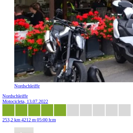
Nordschleiffe
Nordschleiffe
Motocicleta, 13.07.2022
253,2 km
4212 m
05:00 h:m