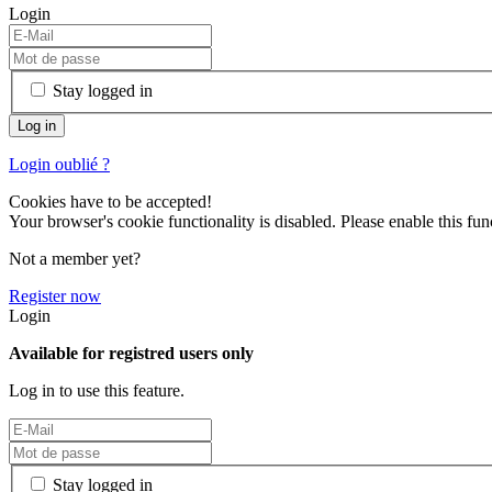
Login
Stay logged in
Login oublié ?
Cookies have to be accepted!
Your browser's cookie functionality is disabled. Please enable this func
Not a member yet?
Register now
Login
Available for registred users only
Log in to use this feature.
Stay logged in