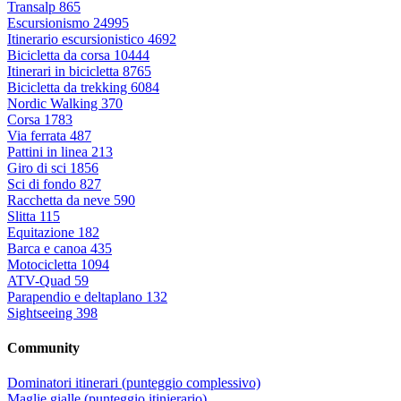
Transalp
865
Escursionismo
24995
Itinerario escursionistico
4692
Bicicletta da corsa
10444
Itinerari in bicicletta
8765
Bicicletta da trekking
6084
Nordic Walking
370
Corsa
1783
Via ferrata
487
Pattini in linea
213
Giro di sci
1856
Sci di fondo
827
Racchetta da neve
590
Slitta
115
Equitazione
182
Barca e canoa
435
Motocicletta
1094
ATV-Quad
59
Parapendio e deltaplano
132
Sightseeing
398
Community
Dominatori itinerari (punteggio complessivo)
Maglie gialle (punteggio itinierario)