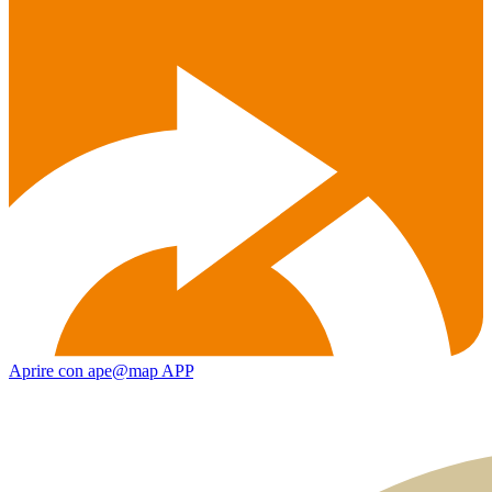
Aprire con ape@map APP