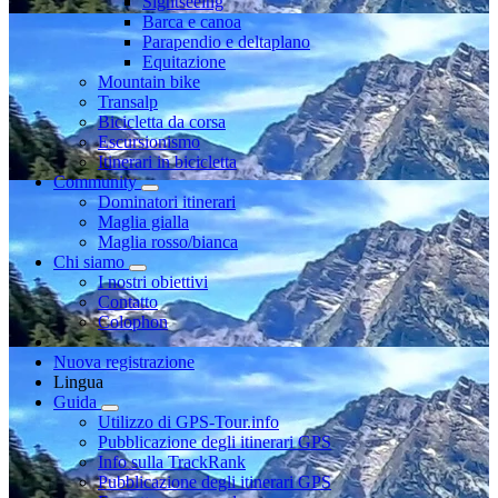
Sightseeing
Barca e canoa
Parapendio e deltaplano
Equitazione
Mountain bike
Transalp
Bicicletta da corsa
Escursionismo
Itinerari in bicicletta
Community
Dominatori itinerari
Maglia gialla
Maglia rosso/bianca
Chi siamo
I nostri obiettivi
Contatto
Colophon
Nuova registrazione
Lingua
Guida
Utilizzo di GPS-Tour.info
Pubblicazione degli itinerari GPS
Info sulla TrackRank
Pubblicazione degli itinerari GPS