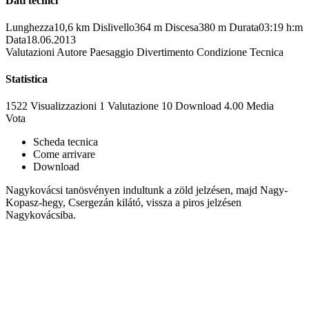
Dati tecnici
Lunghezza
10,6 km
Dislivello
364 m
Discesa
380 m
Durata
03:19 h:m
Data
18.06.2013
Valutazioni
Autore
Paesaggio
Divertimento
Condizione
Tecnica
Statistica
1522 Visualizzazioni
1
Valutazione
10 Download
4.00
Media
Vota
Scheda tecnica
Come arrivare
Download
Nagykovácsi tanösvényen indultunk a zöld jelzésen, majd Nagy-
Kopasz-hegy, Csergezán kilátó, vissza a piros jelzésen
Nagykovácsiba.