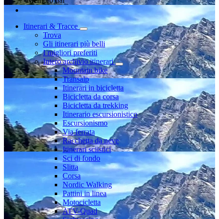
Membro dal
Itinerari & Tracce
Trova
Gli itinerari più belli
I migliori preferiti
Intero archivio itinerari
Mountain bike
Transalp
Itinerari in bicicletta
Bicicletta da corsa
Bicicletta da trekking
Itinerario escursionistico
Escursionismo
Via ferrata
Racchetta da neve
Itinerari sciistici
Sci di fondo
Slitta
Corsa
Nordic Walking
Pattini in linea
Motocicletta
ATV-Quad