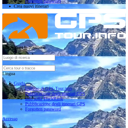
Forgotten password
Crea nuovi itinerari
Selezionare la posizione
Lingua
Guida
Utilizzo di GPS-Tour.info
Pubblicazione degli itinerari GPS
Info sulla TrackRank
Pubblicazione degli itinerari GPS
Forgotten password
Accesso