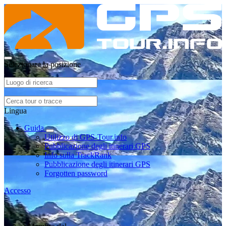
Selezionare la posizione
Lingua
Guida
Utilizzo di GPS-Tour.info
Pubblicazione degli itinerari GPS
Info sulla TrackRank
Pubblicazione degli itinerari GPS
Forgotten password
Accesso