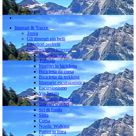
Membro dal
Itinerari & Tracce
Trova
Gli itinerari più belli
I migliori preferiti
Intero archivio itinerari
Mountain bike
Transalp
Itinerari in bicicletta
Bicicletta da corsa
Bicicletta da trekking
Itinerario escursionistico
Escursionismo
Via ferrata
Racchetta da neve
Itinerari sciistici
Sci di fondo
Slitta
Corsa
Nordic Walking
Pattini in linea