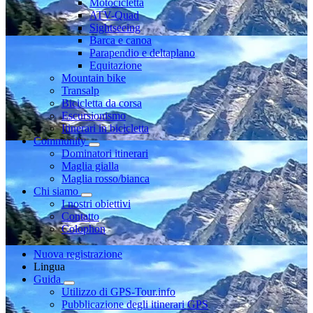
Motocicletta
ATV-Quad
Sightseeing
Barca e canoa
Parapendio e deltaplano
Equitazione
Mountain bike
Transalp
Bicicletta da corsa
Escursionismo
Itinerari in bicicletta
Community
Dominatori itinerari
Maglia gialla
Maglia rosso/bianca
Chi siamo
I nostri obiettivi
Contatto
Colophon
Nuova registrazione
Lingua
Guida
Utilizzo di GPS-Tour.info
Pubblicazione degli itinerari GPS