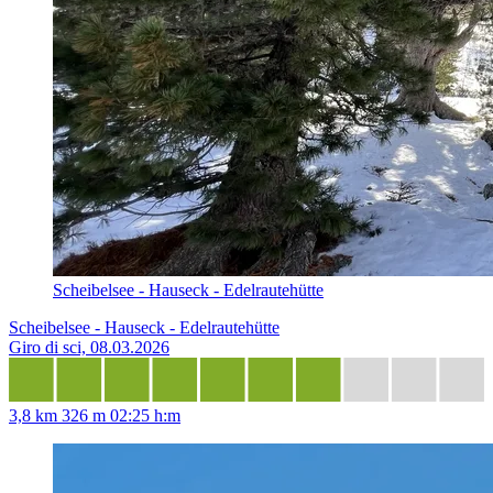
Scheibelsee - Hauseck - Edelrautehütte
Scheibelsee - Hauseck - Edelrautehütte
Giro di sci, 08.03.2026
3,8 km
326 m
02:25 h:m