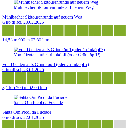
Mühlbacher Skitourenrunde auf neuem Weg
Mühlbacher Skitourenrunde auf neuem Weg
Giro di sci, 23.02.2025
14,5 km
900 m
03:30 h:m
Von Dienten aufs Grinnköpfl (oder Grünköpfl?)
Von Dienten aufs Grinnköpfl (oder Grünköpfl?)
Giro di sci, 23.01.2025
8,1 km
700 m
02:00 h:m
Salita Om Picol da Fuciade
Salita Om Picol da Fuciade
Giro di sci, 22.01.2025