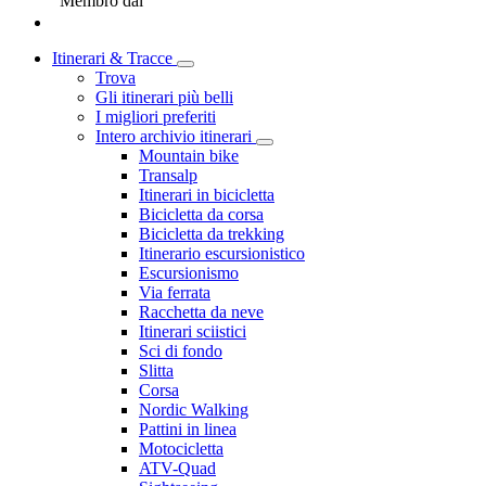
Membro dal
Itinerari & Tracce
Trova
Gli itinerari più belli
I migliori preferiti
Intero archivio itinerari
Mountain bike
Transalp
Itinerari in bicicletta
Bicicletta da corsa
Bicicletta da trekking
Itinerario escursionistico
Escursionismo
Via ferrata
Racchetta da neve
Itinerari sciistici
Sci di fondo
Slitta
Corsa
Nordic Walking
Pattini in linea
Motocicletta
ATV-Quad