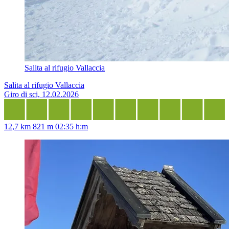
Salita al rifugio Vallaccia
Salita al rifugio Vallaccia
Giro di sci, 12.02.2026
12,7 km
821 m
02:35 h:m