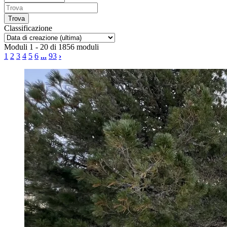
Classificazione
Moduli 1 - 20 di 1856 moduli
1
2
3
4
5
6
...
93
›