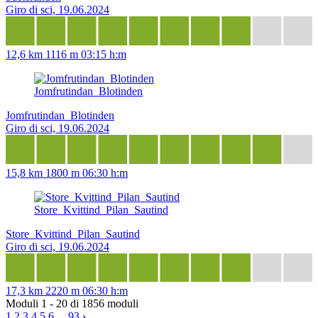
Giro di sci, 19.06.2024
12,6 km
1116 m
03:15 h:m
Jomfrutindan_Blotinden
Jomfrutindan_Blotinden
Giro di sci, 19.06.2024
15,8 km
1800 m
06:30 h:m
Store_Kvittind_Pilan_Sautind
Store_Kvittind_Pilan_Sautind
Giro di sci, 19.06.2024
17,3 km
2220 m
06:30 h:m
Moduli 1 - 20 di 1856 moduli
1
2
3
4
5
6
...
93
›