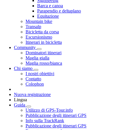
Sightseeing
Barca e canoa
Parapendio e deltaplano
Equitazione
Mountain bike
Transalp
Bicicletta da corsa
Escursionismo
Itinerari in bicicletta
Community
Dominatori itinerari
Maglia gialla
Maglia rosso/bianca
Chi siamo
I nostri obiettivi
Contatto
Colophon
Nuova registrazione
Lingua
Guida
Utilizzo di GPS-Tour.info
Pubblicazione degli itinerari GPS
Info sulla TrackRank
Pubblicazione degli itinerari GPS