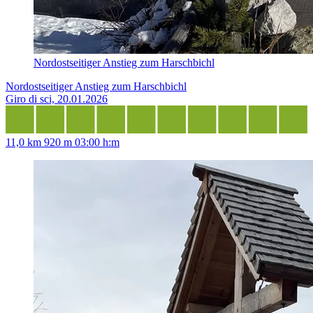
Nordostseitiger Anstieg zum Harschbichl
Nordostseitiger Anstieg zum Harschbichl
Giro di sci, 20.01.2026
11,0 km
920 m
03:00 h:m