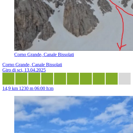
Corno Grande, Canale Bissolati
Corno Grande, Canale Bissolati
Giro di sci, 13.04.2025
14,9 km
1230 m
06:00 h:m