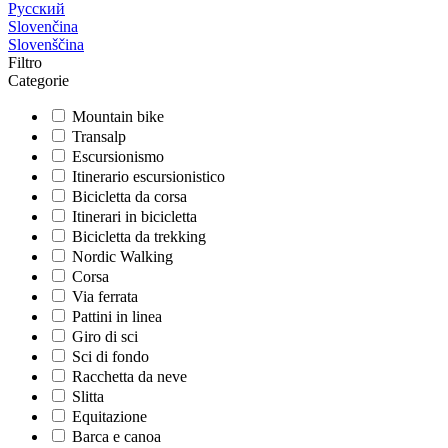
Русский
Slovenčina
Slovenščina
Filtro
Categorie
Mountain bike
Transalp
Escursionismo
Itinerario escursionistico
Bicicletta da corsa
Itinerari in bicicletta
Bicicletta da trekking
Nordic Walking
Corsa
Via ferrata
Pattini in linea
Giro di sci
Sci di fondo
Racchetta da neve
Slitta
Equitazione
Barca e canoa