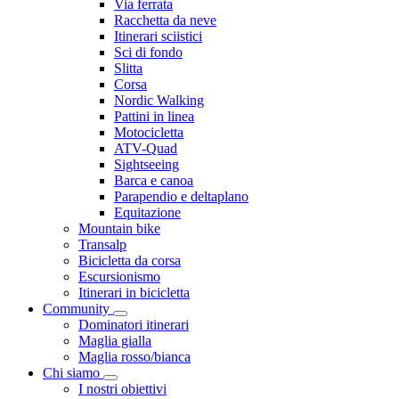
Via ferrata
Racchetta da neve
Itinerari sciistici
Sci di fondo
Slitta
Corsa
Nordic Walking
Pattini in linea
Motocicletta
ATV-Quad
Sightseeing
Barca e canoa
Parapendio e deltaplano
Equitazione
Mountain bike
Transalp
Bicicletta da corsa
Escursionismo
Itinerari in bicicletta
Community
Dominatori itinerari
Maglia gialla
Maglia rosso/bianca
Chi siamo
I nostri obiettivi