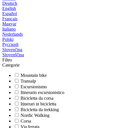
Deutsch
English
Español
Français
Magyar
Italiano
Nederlands
Polski
Русский
Slovenčina
Slovenščina
Filtro
Categorie
Mountain bike
Transalp
Escursionismo
Itinerario escursionistico
Bicicletta da corsa
Itinerari in bicicletta
Bicicletta da trekking
Nordic Walking
Corsa
Via ferrata