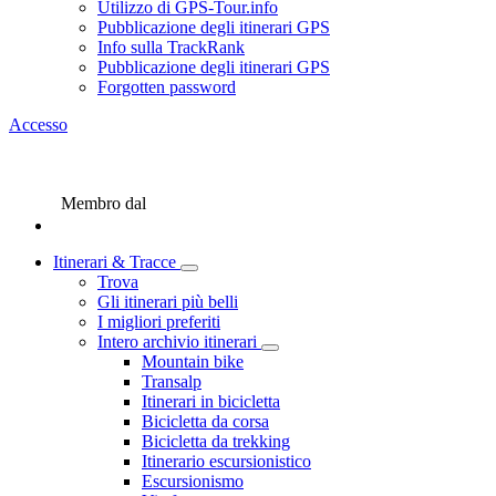
Utilizzo di GPS-Tour.info
Pubblicazione degli itinerari GPS
Info sulla TrackRank
Pubblicazione degli itinerari GPS
Forgotten password
Accesso
Membro dal
Itinerari & Tracce
Trova
Gli itinerari più belli
I migliori preferiti
Intero archivio itinerari
Mountain bike
Transalp
Itinerari in bicicletta
Bicicletta da corsa
Bicicletta da trekking
Itinerario escursionistico
Escursionismo