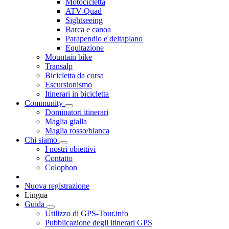
Motocicletta
ATV-Quad
Sightseeing
Barca e canoa
Parapendio e deltaplano
Equitazione
Mountain bike
Transalp
Bicicletta da corsa
Escursionismo
Itinerari in bicicletta
Community
Dominatori itinerari
Maglia gialla
Maglia rosso/bianca
Chi siamo
I nostri obiettivi
Contatto
Colophon
Nuova registrazione
Lingua
Guida
Utilizzo di GPS-Tour.info
Pubblicazione degli itinerari GPS