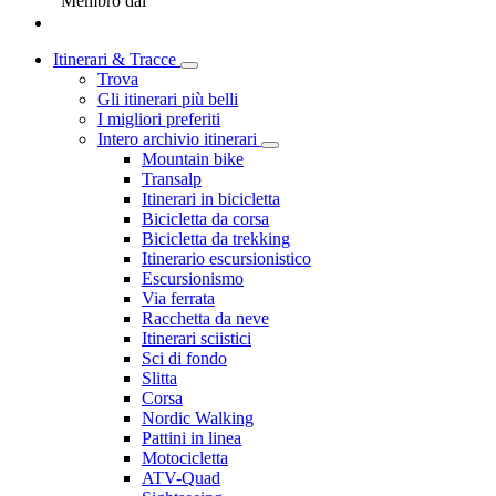
Membro dal
Itinerari & Tracce
Trova
Gli itinerari più belli
I migliori preferiti
Intero archivio itinerari
Mountain bike
Transalp
Itinerari in bicicletta
Bicicletta da corsa
Bicicletta da trekking
Itinerario escursionistico
Escursionismo
Via ferrata
Racchetta da neve
Itinerari sciistici
Sci di fondo
Slitta
Corsa
Nordic Walking
Pattini in linea
Motocicletta
ATV-Quad