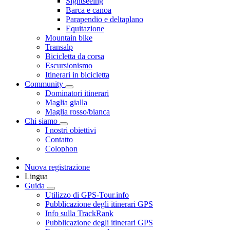
Sightseeing
Barca e canoa
Parapendio e deltaplano
Equitazione
Mountain bike
Transalp
Bicicletta da corsa
Escursionismo
Itinerari in bicicletta
Community
Dominatori itinerari
Maglia gialla
Maglia rosso/bianca
Chi siamo
I nostri obiettivi
Contatto
Colophon
Nuova registrazione
Lingua
Guida
Utilizzo di GPS-Tour.info
Pubblicazione degli itinerari GPS
Info sulla TrackRank
Pubblicazione degli itinerari GPS