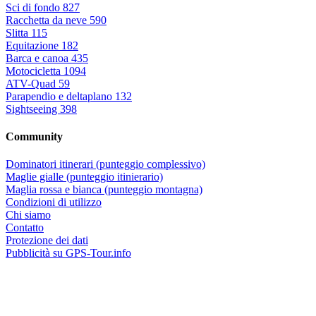
Sci di fondo
827
Racchetta da neve
590
Slitta
115
Equitazione
182
Barca e canoa
435
Motocicletta
1094
ATV-Quad
59
Parapendio e deltaplano
132
Sightseeing
398
Community
Dominatori itinerari (punteggio complessivo)
Maglie gialle (punteggio itinierario)
Maglia rossa e bianca (punteggio montagna)
Condizioni di utilizzo
Chi siamo
Contatto
Protezione dei dati
Pubblicità su GPS-Tour.info