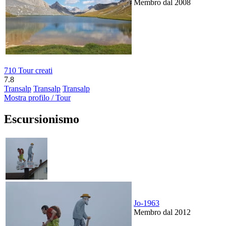
Membro dal 2008
710 Tour creati
7.8
Transalp
Transalp
Transalp
Mostra profilo / Tour
Escursionismo
Jo-1963
Membro dal 2012