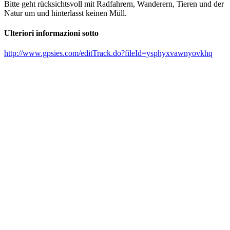
Bitte geht rücksichtsvoll mit Radfahrern, Wanderern, Tieren und der
Natur um und hinterlasst keinen Müll.
Ulteriori informazioni sotto
http://www.gpsies.com/editTrack.do?fileId=ysphyxvawnyovkhq