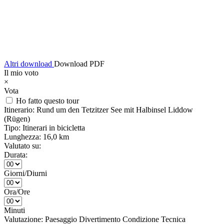
Altri download
Download PDF
Il mio voto
×
Vota
Ho fatto questo tour
Itinerario:
Rund um den Tetzitzer See mit Halbinsel Liddow
(Rügen)
Tipo:
Itinerari in bicicletta
Lunghezza:
16,0 km
Valutato su:
Durata:
Giorni/Diurni
Ora/Ore
Minuti
Valutazione:
Paesaggio
Divertimento
Condizione
Tecnica