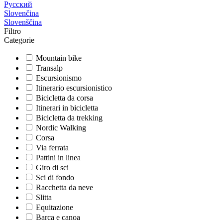
Русский
Slovenčina
Slovenščina
Filtro
Categorie
Mountain bike
Transalp
Escursionismo
Itinerario escursionistico
Bicicletta da corsa
Itinerari in bicicletta
Bicicletta da trekking
Nordic Walking
Corsa
Via ferrata
Pattini in linea
Giro di sci
Sci di fondo
Racchetta da neve
Slitta
Equitazione
Barca e canoa