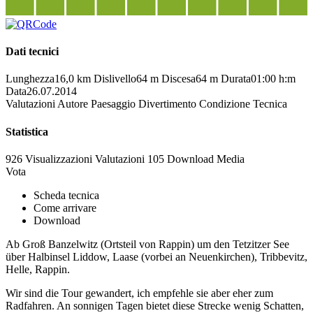
Dati tecnici
Lunghezza
16,0 km
Dislivello
64 m
Discesa
64 m
Durata
01:00 h:m
Data
26.07.2014
Valutazioni
Autore
Paesaggio
Divertimento
Condizione
Tecnica
Statistica
926 Visualizzazioni
Valutazioni
105 Download
Media
Vota
Scheda tecnica
Come arrivare
Download
Ab Groß Banzelwitz (Ortsteil von Rappin) um den Tetzitzer See
über Halbinsel Liddow, Laase (vorbei an Neuenkirchen), Tribbevitz,
Helle, Rappin.
Wir sind die Tour gewandert, ich empfehle sie aber eher zum
Radfahren. An sonnigen Tagen bietet diese Strecke wenig Schatten,