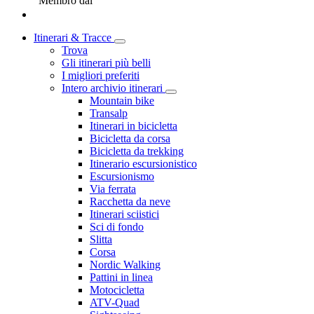
Membro dal
Itinerari & Tracce
Trova
Gli itinerari più belli
I migliori preferiti
Intero archivio itinerari
Mountain bike
Transalp
Itinerari in bicicletta
Bicicletta da corsa
Bicicletta da trekking
Itinerario escursionistico
Escursionismo
Via ferrata
Racchetta da neve
Itinerari sciistici
Sci di fondo
Slitta
Corsa
Nordic Walking
Pattini in linea
Motocicletta
ATV-Quad