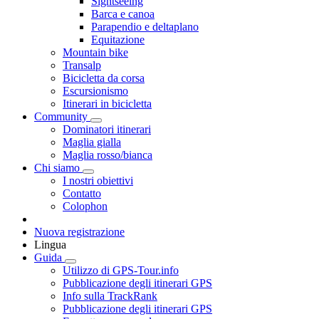
Sightseeing
Barca e canoa
Parapendio e deltaplano
Equitazione
Mountain bike
Transalp
Bicicletta da corsa
Escursionismo
Itinerari in bicicletta
Community
Dominatori itinerari
Maglia gialla
Maglia rosso/bianca
Chi siamo
I nostri obiettivi
Contatto
Colophon
Nuova registrazione
Lingua
Guida
Utilizzo di GPS-Tour.info
Pubblicazione degli itinerari GPS
Info sulla TrackRank
Pubblicazione degli itinerari GPS