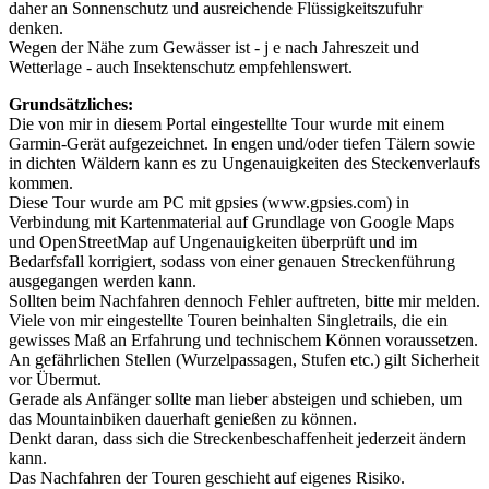
daher an Sonnenschutz und ausreichende Flüssigkeitszufuhr
denken.
Wegen der Nähe zum Gewässer ist - j e nach Jahreszeit und
Wetterlage - auch Insektenschutz empfehlenswert.
Grundsätzliches:
Die von mir in diesem Portal eingestellte Tour wurde mit einem
Garmin-Gerät aufgezeichnet. In engen und/oder tiefen Tälern sowie
in dichten Wäldern kann es zu Ungenauigkeiten des Steckenverlaufs
kommen.
Diese Tour wurde am PC mit gpsies (www.gpsies.com) in
Verbindung mit Kartenmaterial auf Grundlage von Google Maps
und OpenStreetMap auf Ungenauigkeiten überprüft und im
Bedarfsfall korrigiert, sodass von einer genauen Streckenführung
ausgegangen werden kann.
Sollten beim Nachfahren dennoch Fehler auftreten, bitte mir melden.
Viele von mir eingestellte Touren beinhalten Singletrails, die ein
gewisses Maß an Erfahrung und technischem Können voraussetzen.
An gefährlichen Stellen (Wurzelpassagen, Stufen etc.) gilt Sicherheit
vor Übermut.
Gerade als Anfänger sollte man lieber absteigen und schieben, um
das Mountainbiken dauerhaft genießen zu können.
Denkt daran, dass sich die Streckenbeschaffenheit jederzeit ändern
kann.
Das Nachfahren der Touren geschieht auf eigenes Risiko.