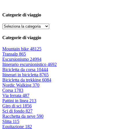
Categorie di viaggio
Categorie di viaggio
Mountain bike
48125
Transalp
865
Escursionismo
24994
Itinerario escursionistico
4692
Bicicletta da corsa
10444
Itinerari in bicicletta
8765
Bicicletta da trekking
6084
Nordic Walking
370
Corsa
1783
Via ferrata
487
Pattini in linea
213
Giro di sci
1856
Sci di fondo
827
Racchetta da neve
590
Slitta
115
Equitazione
182