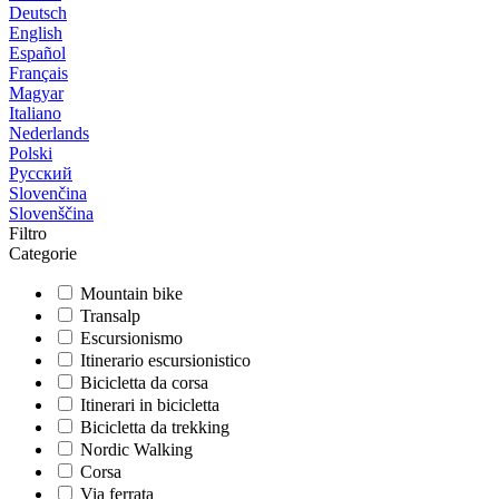
Deutsch
English
Español
Français
Magyar
Italiano
Nederlands
Polski
Русский
Slovenčina
Slovenščina
Filtro
Categorie
Mountain bike
Transalp
Escursionismo
Itinerario escursionistico
Bicicletta da corsa
Itinerari in bicicletta
Bicicletta da trekking
Nordic Walking
Corsa
Via ferrata