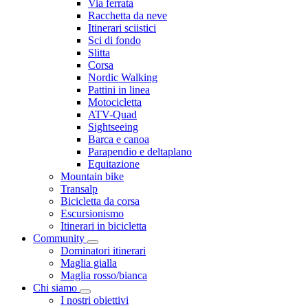
Via ferrata
Racchetta da neve
Itinerari sciistici
Sci di fondo
Slitta
Corsa
Nordic Walking
Pattini in linea
Motocicletta
ATV-Quad
Sightseeing
Barca e canoa
Parapendio e deltaplano
Equitazione
Mountain bike
Transalp
Bicicletta da corsa
Escursionismo
Itinerari in bicicletta
Community
Dominatori itinerari
Maglia gialla
Maglia rosso/bianca
Chi siamo
I nostri obiettivi