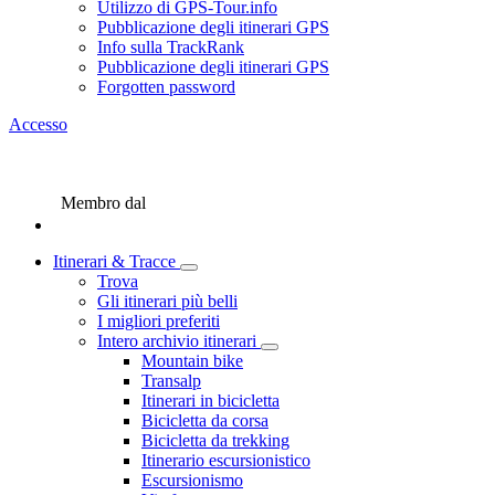
Utilizzo di GPS-Tour.info
Pubblicazione degli itinerari GPS
Info sulla TrackRank
Pubblicazione degli itinerari GPS
Forgotten password
Accesso
Membro dal
Itinerari & Tracce
Trova
Gli itinerari più belli
I migliori preferiti
Intero archivio itinerari
Mountain bike
Transalp
Itinerari in bicicletta
Bicicletta da corsa
Bicicletta da trekking
Itinerario escursionistico
Escursionismo