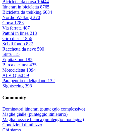
Bicicletta da corsa
10444
Itinerari in bicicletta
8765
Bicicletta da trekking
6084
Nordic Walking
370
Corsa
1783
Via ferrata
487
Pattini in linea
213
Giro di sci
1856
Sci di fondo
827
Racchetta da neve
590
Slitta
115
Equitazione
182
Barca e canoa
435
Motocicletta
1094
ATV-Quad
59
Parapendio e deltaplano
132
Sightseeing
398
Community
Dominatori itinerari (punteggio complessivo)
Maglie gialle (punteggio itinierario)
Maglia rossa e bianca (punteggio montagna)
Condizioni di utilizzo
Chi siamo