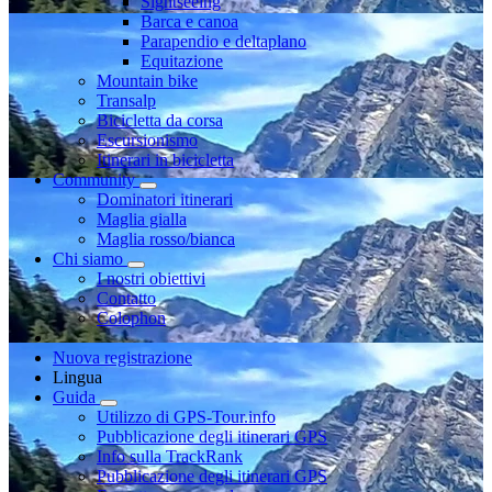
Sightseeing
Barca e canoa
Parapendio e deltaplano
Equitazione
Mountain bike
Transalp
Bicicletta da corsa
Escursionismo
Itinerari in bicicletta
Community
Dominatori itinerari
Maglia gialla
Maglia rosso/bianca
Chi siamo
I nostri obiettivi
Contatto
Colophon
Nuova registrazione
Lingua
Guida
Utilizzo di GPS-Tour.info
Pubblicazione degli itinerari GPS
Info sulla TrackRank
Pubblicazione degli itinerari GPS