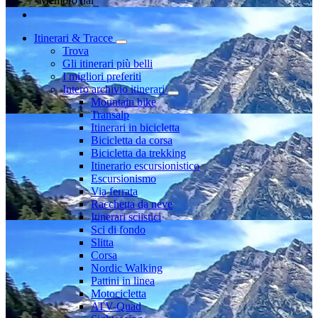
Membro dal
Itinerari & Tracce
Trova
Gli itinerari più belli
I migliori preferiti
Intero archivio itinerari
Mountain bike
Transalp
Itinerari in bicicletta
Bicicletta da corsa
Bicicletta da trekking
Itinerario escursionistico
Escursionismo
Via ferrata
Racchetta da neve
Itinerari sciistici
Sci di fondo
Slitta
Corsa
Nordic Walking
Pattini in linea
Motocicletta
ATV-Quad