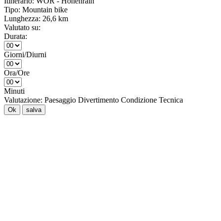
Itinerario:
WOR - Höhenrain
Tipo:
Mountain bike
Lunghezza:
26,6 km
Valutato su:
Durata:
Giorni/Diurni
Ora/Ore
Minuti
Valutazione:
Paesaggio
Divertimento
Condizione
Tecnica
Ok
salva