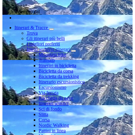
Membro dal
Itinerari & Tracce
Trova
Gli itinerari più belli
I migliori preferiti
Intero archivio itinerari
Mountain bike
Transalp
Itinerari in bicicletta
Bicicletta da corsa
Bicicletta da trekking
Itinerario escursionistico
Escursionismo
Via ferrata
Racchetta da neve
Itinerari sciistici
Sci di fondo
Slitta
Corsa
Nordic Walking
Pattini in linea