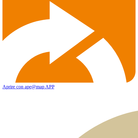
Aprire con ape@map APP