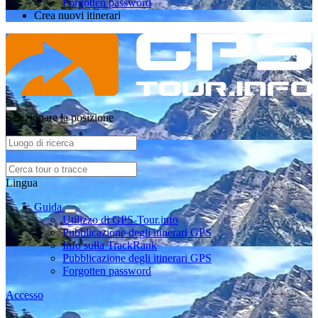
Forgotten password
Crea nuovi itinerari
Selezionare la posizione
Lingua
Guida
Utilizzo di GPS-Tour.info
Pubblicazione degli itinerari GPS
Info sulla TrackRank
Pubblicazione degli itinerari GPS
Forgotten password
Accesso