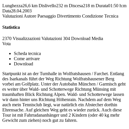
Lunghezza
26,6 km
Dislivello
232 m
Discesa
218 m
Durata
01:50 h:m
Data
28.04.2003
Valutazioni
Autore
Paesaggio
Divertimento
Condizione
Tecnica
Statistica
2370 Visualizzazioni
Valutazioni
304 Download
Media
Vota
Scheda tecnica
Come arrivare
Download
Startpunkt ist an der Turnhalle in Wolfratshausen / Farchet. Entlang
des Isarkanals führt der Weg Richtung Wolfratshausener Berg
vorbei am Golfplatz. Unter der Autobahn München / Garmisch geht
es weiter über Wald- und Schotterwege Richtung Münsing mit
traumhaften Blick Richtung Alpen. Wald- und Schotterwege lassen
wir dann hinter uns Richtung Höhenrain. Nachdem auf dem Weg
auch mein Tennisclub liegt, war natürlich ein Abstecher dorthin
Ehrensache. Auf gleichen Weg geht es wieder zurück. Auch diese
Tour ist mit Fahrradananhänger und 2 Kindern (oder 40 kg mehr
Gewicht zum ziehen) noch gut zu fahren.