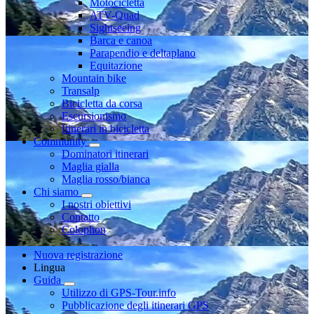
Motocicletta
ATV-Quad
Sightseeing
Barca e canoa
Parapendio e deltaplano
Equitazione
Mountain bike
Transalp
Bicicletta da corsa
Escursionismo
Itinerari in bicicletta
Community
Dominatori itinerari
Maglia gialla
Maglia rosso/bianca
Chi siamo
I nostri obiettivi
Contatto
Colophon
Nuova registrazione
Lingua
Guida
Utilizzo di GPS-Tour.info
Pubblicazione degli itinerari GPS