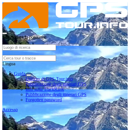
Selezionare la posizione
Lingua
Guida
Utilizzo di GPS-Tour.info
Pubblicazione degli itinerari GPS
Info sulla TrackRank
Pubblicazione degli itinerari GPS
Forgotten password
Accesso