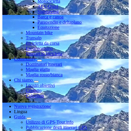
Motocicletta
ATV-Quad
Sightseeing
Barca e canoa
Parapendio e deltaplano
Equitazione
Mountain bike
Transalp
Bicicletta da corsa
Escursionismo
Itinerari in bicicletta
Community
Dominatori itinerari
Maglia gialla
Maglia rosso/bianca
Chi siamo
I nostri obiettivi
Contatto
Colophon
Nuova registrazione
Lingua
Guida
Utilizzo di GPS-Tour.info
Pubblicazione degli itinerari GPS