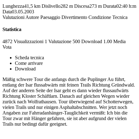
Lunghezza
41,5 km
Dislivello
282 m
Discesa
273 m
Durata
02:40 h:m
Data
03.05.2003
Valutazioni
Autore
Paesaggio
Divertimento
Condizione
Tecnica
Statistica
4872 Visualizzazioni
1
Valutazione
500 Download
1.00
Media
Vota
Scheda tecnica
Come arrivare
Download
Mäßig schwere Tour die anfangs durch die Puplinger Au führt,
entlang der Isar flussabwärts mit feinen Trails Richtung Gründwald.
Auf der anderen Seite der Isar geht es dann wieder flussaufwärts
Richtung Kloster Schäftlarn. Danach auf gleichen Wegen wieder
zurück nach Wolfrathausen. Tour überwiegend auf Schotterwegen,
vielen Trails und nur einigen Asphaltabschnitten. Wer jetzt noch
Angaben zur Fahrradanhänger-Tauglichkeit vermißt: Ich bin die
Tour zwar mit Hänger gefahren, sie ist aber aufgrund der vielen
Trails nur bedingt dafür geeignet.