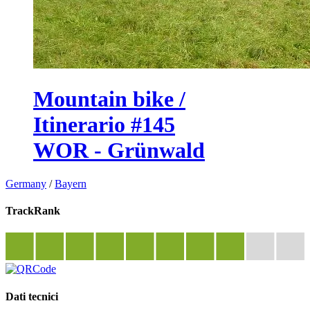
Mountain bike /
Itinerario #145
WOR - Grünwald
Germany
/
Bayern
TrackRank
Dati tecnici