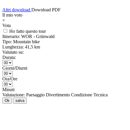
Altri download
Download PDF
Il mio voto
×
Vota
Ho fatto questo tour
Itinerario:
WOR - Grünwald
Tipo:
Mountain bike
Lunghezza:
41,5 km
Valutato su:
Durata:
Giorni/Diurni
Ora/Ore
Minuti
Valutazione:
Paesaggio
Divertimento
Condizione
Tecnica
Ok
salva