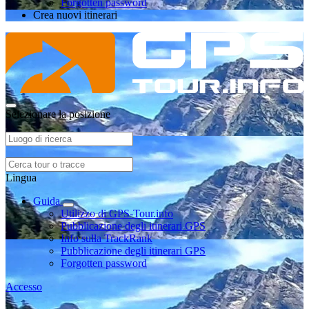
Forgotten password
Crea nuovi itinerari
Selezionare la posizione
Lingua
Guida
Utilizzo di GPS-Tour.info
Pubblicazione degli itinerari GPS
Info sulla TrackRank
Pubblicazione degli itinerari GPS
Forgotten password
Accesso