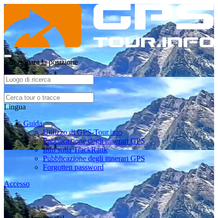
Selezionare la posizione
Lingua
Guida
Utilizzo di GPS-Tour.info
Pubblicazione degli itinerari GPS
Info sulla TrackRank
Pubblicazione degli itinerari GPS
Forgotten password
Accesso