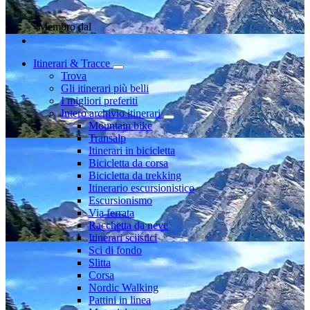
Membro dal
Itinerari & Tracce
Trova
Gli itinerari più belli
I migliori preferiti
Intero archivio itinerari
Mountain bike
Transalp
Itinerari in bicicletta
Bicicletta da corsa
Bicicletta da trekking
Itinerario escursionistico
Escursionismo
Via ferrata
Racchetta da neve
Itinerari sciistici
Sci di fondo
Slitta
Corsa
Nordic Walking
Pattini in linea