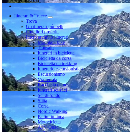
Membro dal
Itinerari & Tracce
Trova
Gli itinerari più belli
I migliori preferiti
Intero archivio itinerari
Mountain bike
Transalp
Itinerari in bicicletta
Bicicletta da corsa
Bicicletta da trekking
Itinerario escursionistico
Escursionismo
Via ferrata
Racchetta da neve
Itinerari sciistici
Sci di fondo
Slitta
Corsa
Nordic Walking
Pattini in linea
Motocicletta
ATV-Quad