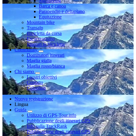
Sightseeing
Barca e canoa
Parapendio e deltaplano
Equitazione
Mountain bike
Transalp
Bicicletta da corsa
Escursionismo
Itinerari in bicicletta
Community
Dominatori itinerari
Maglia gialla
Maglia rosso/bianca
Chi siamo
I nostri obiettivi
Contatto
Colophon
Nuova registrazione
Lingua
Guida
Utilizzo di GPS-Tour.info
Pubblicazione degli itinerari GPS
Info sulla TrackRank
Pubblicazione degli itinerari GPS