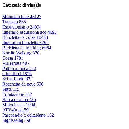
Categorie di viaggio
Mountain bike
48123
Transalp
865
Escursionismo
24994
Itinerario escursionistico
4692
Bicicletta da corsa
10444
Itinerari in bicicletta
8765
Bicicletta da trekking
6084
Nordic Walking
370
Corsa
1781
Via ferrata
487
Pattini in linea
213
Giro di sci
1856
Sci di fondo
827
Racchetta da neve
590
Slitta
115
Equitazione
182
Barca e canoa
435
Motocicletta
1094
ATV-Quad
59
Parapendio e deltaplano
132
Sightseeing
398