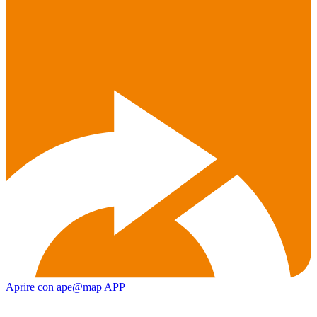
Aprire con ape@map APP