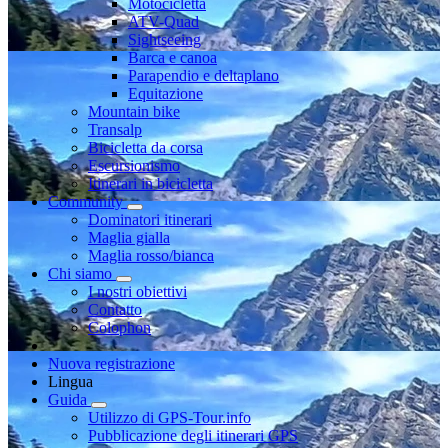
Motocicletta
ATV-Quad
Sightseeing
Barca e canoa
Parapendio e deltaplano
Equitazione
Mountain bike
Transalp
Bicicletta da corsa
Escursionismo
Itinerari in bicicletta
Community
Dominatori itinerari
Maglia gialla
Maglia rosso/bianca
Chi siamo
I nostri obiettivi
Contatto
Colophon
Nuova registrazione
Lingua
Guida
Utilizzo di GPS-Tour.info
Pubblicazione degli itinerari GPS