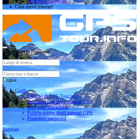
Forgotten password
Crea nuovi itinerari
Selezionare la posizione
Lingua
Guida
Utilizzo di GPS-Tour.info
Pubblicazione degli itinerari GPS
Info sulla TrackRank
Pubblicazione degli itinerari GPS
Forgotten password
Accesso