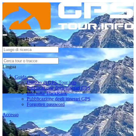
Selezionare la posizione
Lingua
Guida
Utilizzo di GPS-Tour.info
Pubblicazione degli itinerari GPS
Info sulla TrackRank
Pubblicazione degli itinerari GPS
Forgotten password
Accesso