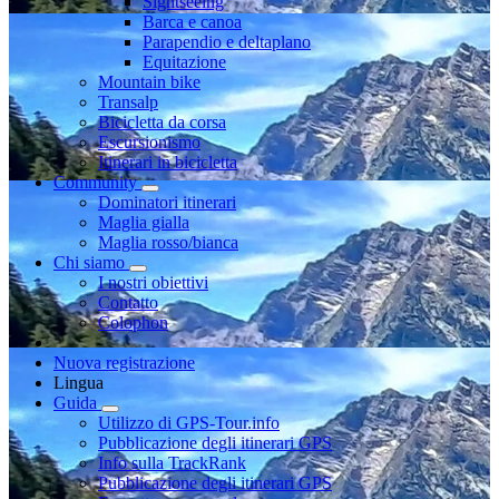
Sightseeing
Barca e canoa
Parapendio e deltaplano
Equitazione
Mountain bike
Transalp
Bicicletta da corsa
Escursionismo
Itinerari in bicicletta
Community
Dominatori itinerari
Maglia gialla
Maglia rosso/bianca
Chi siamo
I nostri obiettivi
Contatto
Colophon
Nuova registrazione
Lingua
Guida
Utilizzo di GPS-Tour.info
Pubblicazione degli itinerari GPS
Info sulla TrackRank
Pubblicazione degli itinerari GPS