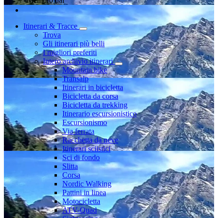
Membro dal
Itinerari & Tracce
Trova
Gli itinerari più belli
I migliori preferiti
Intero archivio itinerari
Mountain bike
Transalp
Itinerari in bicicletta
Bicicletta da corsa
Bicicletta da trekking
Itinerario escursionistico
Escursionismo
Via ferrata
Racchetta da neve
Itinerari sciistici
Sci di fondo
Slitta
Corsa
Nordic Walking
Pattini in linea
Motocicletta
ATV-Quad