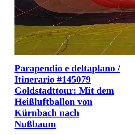
Parapendio e deltaplano /
Itinerario #145079
Goldstadttour: Mit dem
Heißluftballon von
Kürnbach nach
Nußbaum