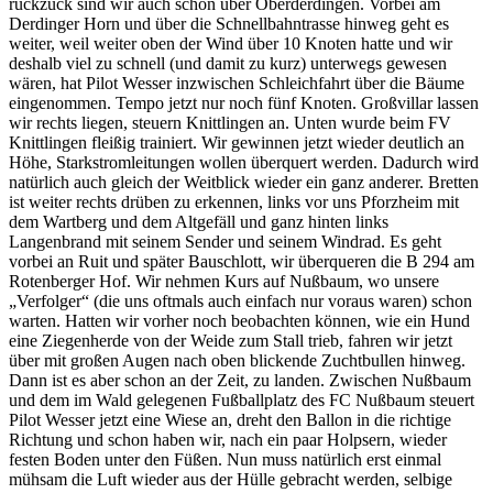
ruckzuck sind wir auch schon über Oberderdingen. Vorbei am
Derdinger Horn und über die Schnellbahntrasse hinweg geht es
weiter, weil weiter oben der Wind über 10 Knoten hatte und wir
deshalb viel zu schnell (und damit zu kurz) unterwegs gewesen
wären, hat Pilot Wesser inzwischen Schleichfahrt über die Bäume
eingenommen. Tempo jetzt nur noch fünf Knoten. Großvillar lassen
wir rechts liegen, steuern Knittlingen an. Unten wurde beim FV
Knittlingen fleißig trainiert. Wir gewinnen jetzt wieder deutlich an
Höhe, Starkstromleitungen wollen überquert werden. Dadurch wird
natürlich auch gleich der Weitblick wieder ein ganz anderer. Bretten
ist weiter rechts drüben zu erkennen, links vor uns Pforzheim mit
dem Wartberg und dem Altgefäll und ganz hinten links
Langenbrand mit seinem Sender und seinem Windrad. Es geht
vorbei an Ruit und später Bauschlott, wir überqueren die B 294 am
Rotenberger Hof. Wir nehmen Kurs auf Nußbaum, wo unsere
„Verfolger“ (die uns oftmals auch einfach nur voraus waren) schon
warten. Hatten wir vorher noch beobachten können, wie ein Hund
eine Ziegenherde von der Weide zum Stall trieb, fahren wir jetzt
über mit großen Augen nach oben blickende Zuchtbullen hinweg.
Dann ist es aber schon an der Zeit, zu landen. Zwischen Nußbaum
und dem im Wald gelegenen Fußballplatz des FC Nußbaum steuert
Pilot Wesser jetzt eine Wiese an, dreht den Ballon in die richtige
Richtung und schon haben wir, nach ein paar Holpsern, wieder
festen Boden unter den Füßen. Nun muss natürlich erst einmal
mühsam die Luft wieder aus der Hülle gebracht werden, selbige