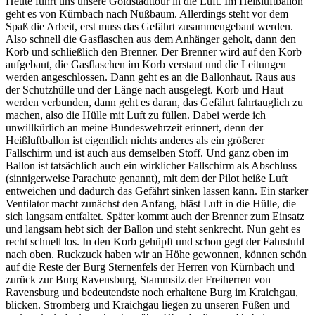
Heute führt uns unsere Goldstadttour in die Luft. Im Heißluftballon
geht es von Kürnbach nach Nußbaum. Allerdings steht vor dem
Spaß die Arbeit, erst muss das Gefährt zusammengebaut werden.
Also schnell die Gasflaschen aus dem Anhänger geholt, dann den
Korb und schließlich den Brenner. Der Brenner wird auf den Korb
aufgebaut, die Gasflaschen im Korb verstaut und die Leitungen
werden angeschlossen. Dann geht es an die Ballonhaut. Raus aus
der Schutzhülle und der Länge nach ausgelegt. Korb und Haut
werden verbunden, dann geht es daran, das Gefährt fahrtauglich zu
machen, also die Hülle mit Luft zu füllen. Dabei werde ich
unwillkürlich an meine Bundeswehrzeit erinnert, denn der
Heißluftballon ist eigentlich nichts anderes als ein größerer
Fallschirm und ist auch aus demselben Stoff. Und ganz oben im
Ballon ist tatsächlich auch ein wirklicher Fallschirm als Abschluss
(sinnigerweise Parachute genannt), mit dem der Pilot heiße Luft
entweichen und dadurch das Gefährt sinken lassen kann. Ein starker
Ventilator macht zunächst den Anfang, bläst Luft in die Hülle, die
sich langsam entfaltet. Später kommt auch der Brenner zum Einsatz
und langsam hebt sich der Ballon und steht senkrecht. Nun geht es
recht schnell los. In den Korb gehüpft und schon gegt der Fahrstuhl
nach oben. Ruckzuck haben wir an Höhe gewonnen, können schön
auf die Reste der Burg Sternenfels der Herren von Kürnbach und
zurück zur Burg Ravensburg, Stammsitz der Freiherren von
Ravensburg und bedeutendste noch erhaltene Burg im Kraichgau,
blicken. Stromberg und Kraichgau liegen zu unseren Füßen und