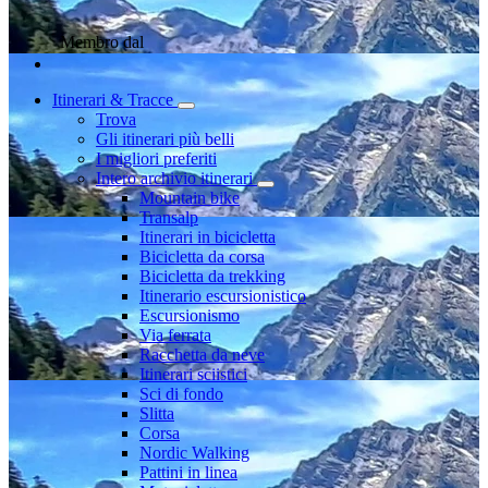
Membro dal
Itinerari & Tracce
Trova
Gli itinerari più belli
I migliori preferiti
Intero archivio itinerari
Mountain bike
Transalp
Itinerari in bicicletta
Bicicletta da corsa
Bicicletta da trekking
Itinerario escursionistico
Escursionismo
Via ferrata
Racchetta da neve
Itinerari sciistici
Sci di fondo
Slitta
Corsa
Nordic Walking
Pattini in linea