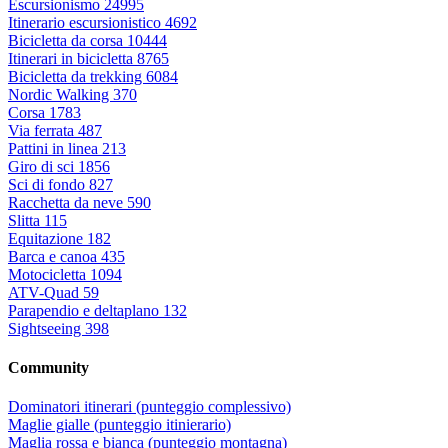
Escursionismo
24995
Itinerario escursionistico
4692
Bicicletta da corsa
10444
Itinerari in bicicletta
8765
Bicicletta da trekking
6084
Nordic Walking
370
Corsa
1783
Via ferrata
487
Pattini in linea
213
Giro di sci
1856
Sci di fondo
827
Racchetta da neve
590
Slitta
115
Equitazione
182
Barca e canoa
435
Motocicletta
1094
ATV-Quad
59
Parapendio e deltaplano
132
Sightseeing
398
Community
Dominatori itinerari (punteggio complessivo)
Maglie gialle (punteggio itinierario)
Maglia rossa e bianca (punteggio montagna)