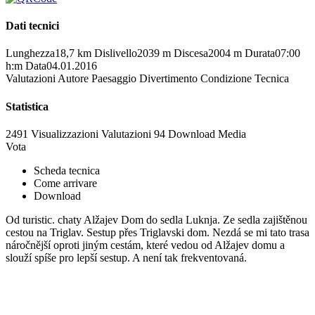
Dati tecnici
Lunghezza
18,7 km
Dislivello
2039 m
Discesa
2004 m
Durata
07:00
h:m
Data
04.01.2016
Valutazioni
Autore
Paesaggio
Divertimento
Condizione
Tecnica
Statistica
2491 Visualizzazioni
Valutazioni
94 Download
Media
Vota
Scheda tecnica
Come arrivare
Download
Od turistic. chaty Alžajev Dom do sedla Luknja. Ze sedla zajištěnou
cestou na Triglav. Sestup přes Triglavski dom. Nezdá se mi tato trasa
náročnější oproti jiným cestám, které vedou od Alžajev domu a
slouží spíše pro lepší sestup. A není tak frekventovaná.