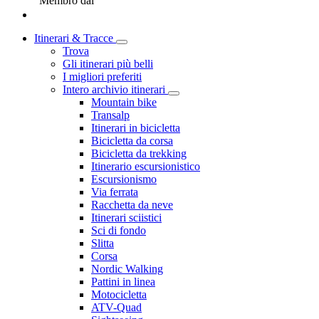
Membro dal
Itinerari & Tracce
Trova
Gli itinerari più belli
I migliori preferiti
Intero archivio itinerari
Mountain bike
Transalp
Itinerari in bicicletta
Bicicletta da corsa
Bicicletta da trekking
Itinerario escursionistico
Escursionismo
Via ferrata
Racchetta da neve
Itinerari sciistici
Sci di fondo
Slitta
Corsa
Nordic Walking
Pattini in linea
Motocicletta
ATV-Quad