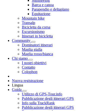
Sightseeing
Barca e canoa
Parapendio e deltaplano
Equitazione
Mountain bike
Transalp
Bicicletta da corsa
Escursionismo
Itinerari in bicicletta
Community
Dominatori itinerari
Maglia gialla
Maglia rosso/bianca
Chi siamo
I nostri obiettivi
Contatto
Colophon
Nuova registrazione
Lingua
Guida
Utilizzo di GPS-Tour.info
Pubblicazione degli itinerari GPS
Info sulla TrackRank
Pubblicazione degli itinerari GPS