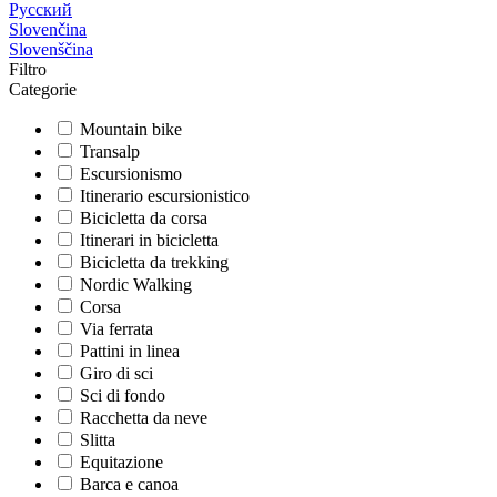
Русский
Slovenčina
Slovenščina
Filtro
Categorie
Mountain bike
Transalp
Escursionismo
Itinerario escursionistico
Bicicletta da corsa
Itinerari in bicicletta
Bicicletta da trekking
Nordic Walking
Corsa
Via ferrata
Pattini in linea
Giro di sci
Sci di fondo
Racchetta da neve
Slitta
Equitazione
Barca e canoa