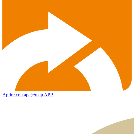
Aprire con ape@map APP