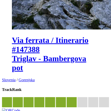
Via ferrata / Itinerario
#147388
Triglav - Bambergova
pot
Slovenia
/
Gorenjska
TrackRank