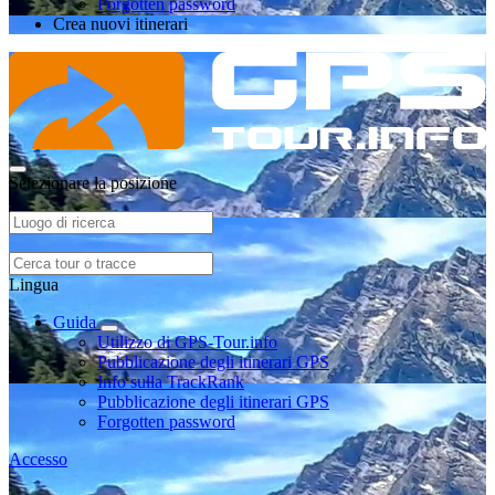
Forgotten password
Crea nuovi itinerari
Selezionare la posizione
Lingua
Guida
Utilizzo di GPS-Tour.info
Pubblicazione degli itinerari GPS
Info sulla TrackRank
Pubblicazione degli itinerari GPS
Forgotten password
Accesso