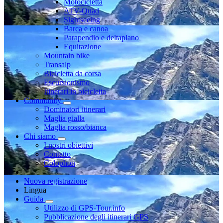
Motocicletta
ATV-Quad
Sightseeing
Barca e canoa
Parapendio e deltaplano
Equitazione
Mountain bike
Transalp
Bicicletta da corsa
Escursionismo
Itinerari in bicicletta
Community
Dominatori itinerari
Maglia gialla
Maglia rosso/bianca
Chi siamo
I nostri obiettivi
Contatto
Colophon
Nuova registrazione
Lingua
Guida
Utilizzo di GPS-Tour.info
Pubblicazione degli itinerari GPS