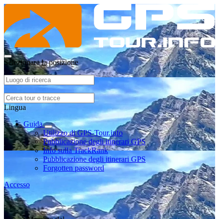
Selezionare la posizione
Lingua
Guida
Utilizzo di GPS-Tour.info
Pubblicazione degli itinerari GPS
Info sulla TrackRank
Pubblicazione degli itinerari GPS
Forgotten password
Accesso