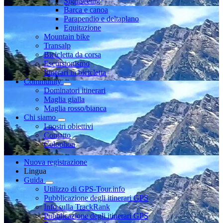
Sightseeing
Barca e canoa
Parapendio e deltaplano
Equitazione
Mountain bike
Transalp
Bicicletta da corsa
Escursionismo
Itinerari in bicicletta
Community
Dominatori itinerari
Maglia gialla
Maglia rosso/bianca
Chi siamo
I nostri obiettivi
Contatto
Colophon
Nuova registrazione
Lingua
Guida
Utilizzo di GPS-Tour.info
Pubblicazione degli itinerari GPS
Info sulla TrackRank
Pubblicazione degli itinerari GPS