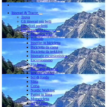
Membro dal
Itinerari & Tracce
Trova
Gli itinerari più belli
I migliori preferiti
Intero archivio itinerari
Mountain bike
Transalp
Itinerari in bicicletta
Bicicletta da corsa
Bicicletta da trekking
Itinerario escursionistico
Escursionismo
Via ferrata
Racchetta da neve
Itinerari sciistici
Sci di fondo
Slitta
Corsa
Nordic Walking
Pattini in linea
Motocicletta
ATV-Quad