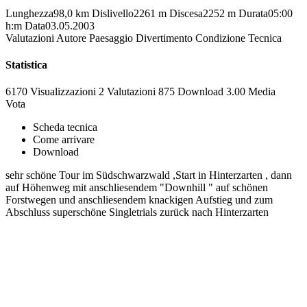
Lunghezza
98,0 km
Dislivello
2261 m
Discesa
2252 m
Durata
05:00
h:m
Data
03.05.2003
Valutazioni
Autore
Paesaggio
Divertimento
Condizione
Tecnica
Statistica
6170 Visualizzazioni
2
Valutazioni
875 Download
3.00
Media
Vota
Scheda tecnica
Come arrivare
Download
sehr schöne Tour im Südschwarzwald ,Start in Hinterzarten , dann
auf Höhenweg mit anschliesendem "Downhill " auf schönen
Forstwegen und anschliesendem knackigen Aufstieg und zum
Abschluss superschöne Singletrials zurück nach Hinterzarten