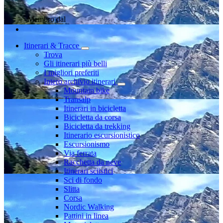
Membro dal
Itinerari & Tracce
Trova
Gli itinerari più belli
I migliori preferiti
Intero archivio itinerari
Mountain bike
Transalp
Itinerari in bicicletta
Bicicletta da corsa
Bicicletta da trekking
Itinerario escursionistico
Escursionismo
Via ferrata
Racchetta da neve
Itinerari sciistici
Sci di fondo
Slitta
Corsa
Nordic Walking
Pattini in linea