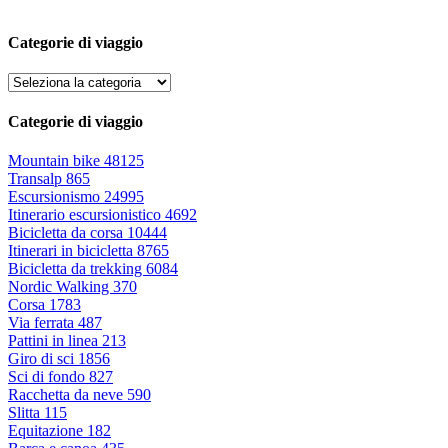
Categorie di viaggio
Categorie di viaggio
Mountain bike
48125
Transalp
865
Escursionismo
24995
Itinerario escursionistico
4692
Bicicletta da corsa
10444
Itinerari in bicicletta
8765
Bicicletta da trekking
6084
Nordic Walking
370
Corsa
1783
Via ferrata
487
Pattini in linea
213
Giro di sci
1856
Sci di fondo
827
Racchetta da neve
590
Slitta
115
Equitazione
182