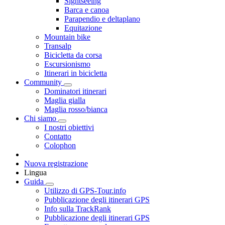
Sightseeing
Barca e canoa
Parapendio e deltaplano
Equitazione
Mountain bike
Transalp
Bicicletta da corsa
Escursionismo
Itinerari in bicicletta
Community
Dominatori itinerari
Maglia gialla
Maglia rosso/bianca
Chi siamo
I nostri obiettivi
Contatto
Colophon
Nuova registrazione
Lingua
Guida
Utilizzo di GPS-Tour.info
Pubblicazione degli itinerari GPS
Info sulla TrackRank
Pubblicazione degli itinerari GPS