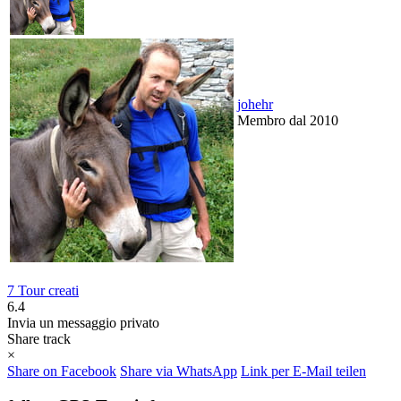
johehr
Membro dal 2010
7 Tour creati
6.4
Invia un messaggio privato
Share track
×
Share on Facebook
Share via WhatsApp
Link per E-Mail teilen