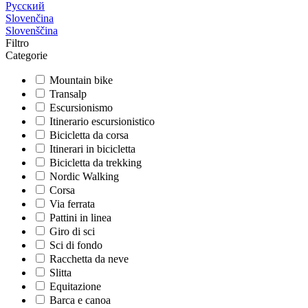
Русский
Slovenčina
Slovenščina
Filtro
Categorie
Mountain bike
Transalp
Escursionismo
Itinerario escursionistico
Bicicletta da corsa
Itinerari in bicicletta
Bicicletta da trekking
Nordic Walking
Corsa
Via ferrata
Pattini in linea
Giro di sci
Sci di fondo
Racchetta da neve
Slitta
Equitazione
Barca e canoa