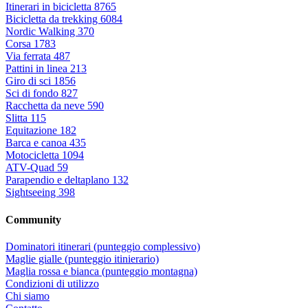
Itinerari in bicicletta
8765
Bicicletta da trekking
6084
Nordic Walking
370
Corsa
1783
Via ferrata
487
Pattini in linea
213
Giro di sci
1856
Sci di fondo
827
Racchetta da neve
590
Slitta
115
Equitazione
182
Barca e canoa
435
Motocicletta
1094
ATV-Quad
59
Parapendio e deltaplano
132
Sightseeing
398
Community
Dominatori itinerari (punteggio complessivo)
Maglie gialle (punteggio itinierario)
Maglia rossa e bianca (punteggio montagna)
Condizioni di utilizzo
Chi siamo