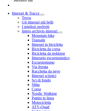
Membro dal
Itinerari & Tracce
Trova
Gli itinerari più belli
I migliori preferiti
Intero archivio itinerari
Mountain bike
Transalp
Itinerari in bicicletta
Bicicletta da corsa
Bicicletta da trekking
Itinerario escursionistico
Escursionismo
Via ferrata
Racchetta da neve
Itinerari sciistici
Sci di fondo
Slitta
Corsa
Nordic Walking
Pattini in linea
Motocicletta
ATV-Quad