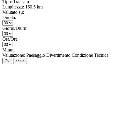
Tipo:
Transalp
Lunghezza:
160,5 km
Valutato su:
Durata:
Giorni/Diurni
Ora/Ore
Minuti
Valutazione:
Paesaggio
Divertimento
Condizione
Tecnica
Ok
salva