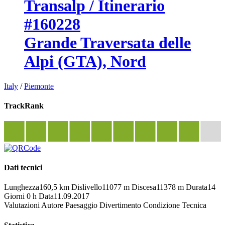
Transalp / Itinerario
#160228
Grande Traversata delle
Alpi (GTA), Nord
Italy
/
Piemonte
TrackRank
Dati tecnici
Lunghezza
160,5 km
Dislivello
11077 m
Discesa
11378 m
Durata
14
Giorni 0 h
Data
11.09.2017
Valutazioni
Autore
Paesaggio
Divertimento
Condizione
Tecnica