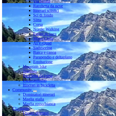
Via ferrata
Racchetta da neve
Itinerari sciistici
Sci di fondo
Slitta
Corsa
Nordic Walking
Pattini in linea
Motocicletta
ATV-Quad
Sightseeing
Barca e canoa
Parapendio e deltaplano
Equitazione
Mountain bike
Transalp
Bicicletta da corsa
Escursionismo
Itinerari in bicicletta
Community
Dominatori itinerari
Maglia gialla
Maglia rosso/bianca
Chi siamo
I nostri obiettivi