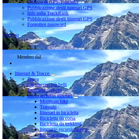
Utilizzo di GPS-Tour.info
Pubblicazione degli itinerari GPS
Info sulla TrackRank
Pubblicazione degli itinerari GPS
Forgotten password
Accesso
Membro dal
Itinerari & Tracce
Trova
Gli itinerari più belli
I migliori preferiti
Intero archivio itinerari
Mountain bike
Transalp
Itinerari in bicicletta
Bicicletta da corsa
Bicicletta da trekking
Itinerario escursionistico
Escursionismo