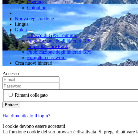
Contatto
Colophon
Nuova registrazione
Lingua
Guida
Utilizzo di GPS-Tour.info
Pubblicazione degli itinerari GPS
Info sulla TrackRank
Pubblicazione degli itinerari GPS
Forgotten password
Crea nuovi itinerari
Accesso
Rimani collegato
Hai dimenticato il login?
I cookie devono essere accettati!
La funzione cookie del suo browser è disattivata. Si prega di attivare 