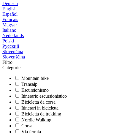
Deutsch
English
Español
Français
Magyar
Italiano
Nederlands
Polski
Русский
Slovenčina
Slovenščina
Filtro
Categorie
Mountain bike
Transalp
Escursionismo
Itinerario escursionistico
Bicicletta da corsa
Itinerari in bicicletta
Bicicletta da trekking
Nordic Walking
Corsa
Via ferrata