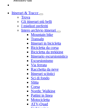
Membro dal
Itinerari & Tracce
Trova
Gli itinerari più belli
I migliori preferiti
Intero archivio itinerari
Mountain bike
Transalp
Itinerari in bicicletta
Bicicletta da corsa
Bicicletta da trekking
Itinerario escursionistico
Escursionismo
Via ferrata
Racchetta da neve
Itinerari sciistici
Sci di fondo
Slitta
Corsa
Nordic Walking
Pattini in linea
Motocicletta
ATV-Quad