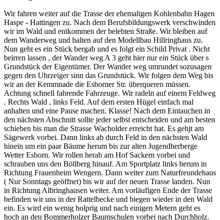
Wir fahren weiter auf die Trasse der ehemaligen Kohlenbahn Hagen
Haspe - Hattingen zu. Nach dem Berufsbildungswerk verschwinden
wir im Wald und entkommen der belebten Straße. Wir bleiben auf
dem Wanderweg und halten auf den Modellbau Hillringhaus zu.
Nun geht es ein Stück bergab und es folgt ein Schild Privat . Nicht
beirren lassen , der Wander weg A 3 geht hier nur ein Stück über s
Grundstück der Eigentümer. Der Wander weg umrundet sozusagen
gegen den Uhrzeiger sinn das Grundstück. Wir folgen dem Weg bis
wir an der Kemmnade die Esborner Str. überqueren müssen.
Achtung schnell fahrende Fahrzeuge. Wir radeln auf einem Feldweg
. Rechts Wald , links Feld. Auf dem ersten Hügel einfach mal
anhalten und eine Pause machen. Klasse! Nach dem Eintauchen in
den nächsten Abschnitt sollte jeder selbst entscheiden und am besten
schieben bis man die Strasse Wacholder erreicht hat. Es gehjt am
Sägewerk vorbei. Dann links ab durch Feld in den nächsten Wald
hinein um ein paar Bäume herum bis zur alten Jugendherberge
Wetter Esborn. Wir rollen herab am Hof Sackern vorbei und
schrauben uns den Böllberg hinauf. Am Sportplatz links herum in
Richtung Frauenheim Wengern. Dann weiter zum Naturfreundehaus
( Nur Sonntags geöffnet) bis wir auf der neuen Trasse landen. Nun
in Richtung Albringhausen weiter. Am vorläufigen Ende der Trasse
befinden wir uns in der Rattelbecke und biegen wieder in den Wald
ein. Es wird ein wenig holprig und nach einigen Metern geht es
hoch an den Bommerholzer Baumschulen vorbei nach Durchholz.