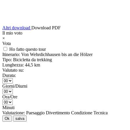
Altri download
Download PDF
Il mio voto
×
Vota
Ho fatto questo tour
Itinerario:
Von Wehrdichhausen bis an die Hölzer
Tipo:
Bicicletta da trekking
Lunghezza:
44,5 km
Valutato su:
Durata:
Giorni/Diurni
Ora/Ore
Minuti
Valutazione:
Paesaggio
Divertimento
Condizione
Tecnica
Ok
salva