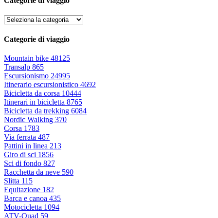
Categorie di viaggio
Categorie di viaggio
Mountain bike
48125
Transalp
865
Escursionismo
24995
Itinerario escursionistico
4692
Bicicletta da corsa
10444
Itinerari in bicicletta
8765
Bicicletta da trekking
6084
Nordic Walking
370
Corsa
1783
Via ferrata
487
Pattini in linea
213
Giro di sci
1856
Sci di fondo
827
Racchetta da neve
590
Slitta
115
Equitazione
182
Barca e canoa
435
Motocicletta
1094
ATV-Quad
59