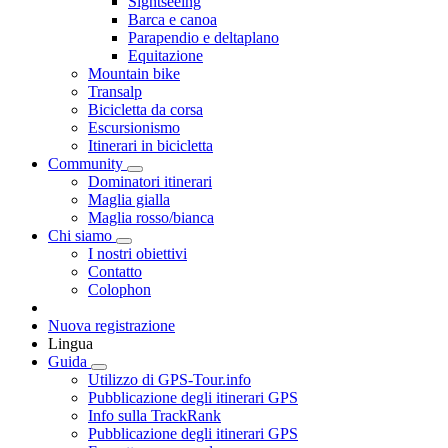
Sightseeing
Barca e canoa
Parapendio e deltaplano
Equitazione
Mountain bike
Transalp
Bicicletta da corsa
Escursionismo
Itinerari in bicicletta
Community
Dominatori itinerari
Maglia gialla
Maglia rosso/bianca
Chi siamo
I nostri obiettivi
Contatto
Colophon
Nuova registrazione
Lingua
Guida
Utilizzo di GPS-Tour.info
Pubblicazione degli itinerari GPS
Info sulla TrackRank
Pubblicazione degli itinerari GPS