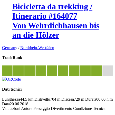
Bicicletta da trekking /
Itinerario #164077
Von Wehrdichhausen bis
an die Hölzer
Germany
/
Nordrhein-Westfalen
TrackRank
Dati tecnici
Lunghezza
44,5 km
Dislivello
704 m
Discesa
729 m
Durata
00:00 h:m
Data
20.06.2018
Valutazioni
Autore
Paesaggio
Divertimento
Condizione
Tecnica