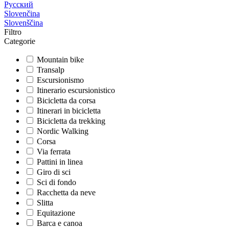
Русский
Slovenčina
Slovenščina
Filtro
Categorie
Mountain bike
Transalp
Escursionismo
Itinerario escursionistico
Bicicletta da corsa
Itinerari in bicicletta
Bicicletta da trekking
Nordic Walking
Corsa
Via ferrata
Pattini in linea
Giro di sci
Sci di fondo
Racchetta da neve
Slitta
Equitazione
Barca e canoa