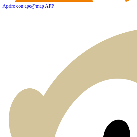
Aprire con ape@map APP