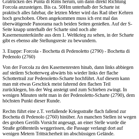
Gratrücken des Punta di Rims herum, um dann direkt Richtung
Forcola anzusteigen. Bis ca. 50Hm unterhalb der Scharte ist
praktisch alles fahrbar, die letzten Meter wird das Rad über Kehren
hoch geschoben. Oben angekommen muss ich erst mal das
überwätigende Panorama nach beiden Seiten genießen. Auf der S-
Seite knapp unterhalb der Scharte sind noch alte
Kasernenunterkünfte aus dem 1. Weltkrieg zu sehen, in der Scharte
gibt es ebenso alte Stellungsreste zu bewundern.
3. Etappe: Forcola - Bochetta di Pedenoletto (2790) - Bochetta di
Pedenolo (2760)
Von der Forcola zu den Kasernenresten hinab, dann links abbiegen
auf steilem Schotterweg abwärts bis wieder links der flache
Schottertrail zur Pedenoletto-Scharte hochführt. Auf diesem kann
man mit etwas Geschick meist fahrend den flachen Teil
zurücklegen, bis der Weg ansteigt und zum Schieben zwingt. In
wenigen Minuten steht man in der Pedenoletto-Scharte (2790), dem
höchsten Punkt dieser Runde.
Rechts führt eine z.T. verfallende Kriegsstraße flach fallend zur
Bochetta di Pedenolo (2760) hinüber. An manchen Stellen ist wegen
des groben Gerölls Vorsicht angesagt, an einer Stelle wurde die
Straße größtenteils weggerissen, die Passage verlangt dort auf
wenigen Metern Trittsicherheit im abschüssigen Gelände.