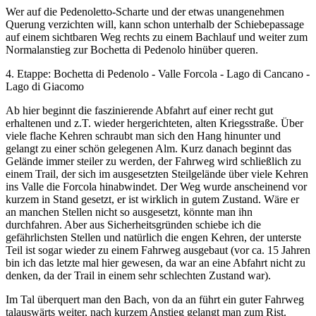
Wer auf die Pedenoletto-Scharte und der etwas unangenehmen
Querung verzichten will, kann schon unterhalb der Schiebepassage
auf einem sichtbaren Weg rechts zu einem Bachlauf und weiter zum
Normalanstieg zur Bochetta di Pedenolo hinüber queren.
4. Etappe: Bochetta di Pedenolo - Valle Forcola - Lago di Cancano -
Lago di Giacomo
Ab hier beginnt die faszinierende Abfahrt auf einer recht gut
erhaltenen und z.T. wieder hergerichteten, alten Kriegsstraße. Über
viele flache Kehren schraubt man sich den Hang hinunter und
gelangt zu einer schön gelegenen Alm. Kurz danach beginnt das
Gelände immer steiler zu werden, der Fahrweg wird schließlich zu
einem Trail, der sich im ausgesetzten Steilgelände über viele Kehren
ins Valle die Forcola hinabwindet. Der Weg wurde anscheinend vor
kurzem in Stand gesetzt, er ist wirklich in gutem Zustand. Wäre er
an manchen Stellen nicht so ausgesetzt, könnte man ihn
durchfahren. Aber aus Sicherheitsgründen schiebe ich die
gefährlichsten Stellen und natürlich die engen Kehren, der unterste
Teil ist sogar wieder zu einem Fahrweg ausgebaut (vor ca. 15 Jahren
bin ich das letzte mal hier gewesen, da war an eine Abfahrt nicht zu
denken, da der Trail in einem sehr schlechten Zustand war).
Im Tal überquert man den Bach, von da an führt ein guter Fahrweg
talauswärts weiter, nach kurzem Anstieg gelangt man zum Rist.