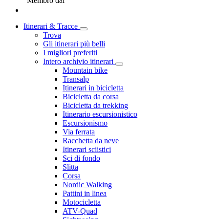
Membro dal
Itinerari & Tracce
Trova
Gli itinerari più belli
I migliori preferiti
Intero archivio itinerari
Mountain bike
Transalp
Itinerari in bicicletta
Bicicletta da corsa
Bicicletta da trekking
Itinerario escursionistico
Escursionismo
Via ferrata
Racchetta da neve
Itinerari sciistici
Sci di fondo
Slitta
Corsa
Nordic Walking
Pattini in linea
Motocicletta
ATV-Quad