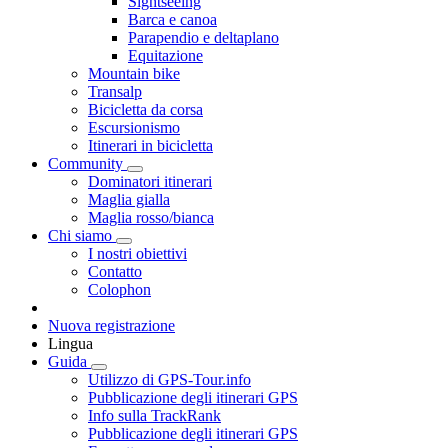
Sightseeing
Barca e canoa
Parapendio e deltaplano
Equitazione
Mountain bike
Transalp
Bicicletta da corsa
Escursionismo
Itinerari in bicicletta
Community
Dominatori itinerari
Maglia gialla
Maglia rosso/bianca
Chi siamo
I nostri obiettivi
Contatto
Colophon
Nuova registrazione
Lingua
Guida
Utilizzo di GPS-Tour.info
Pubblicazione degli itinerari GPS
Info sulla TrackRank
Pubblicazione degli itinerari GPS