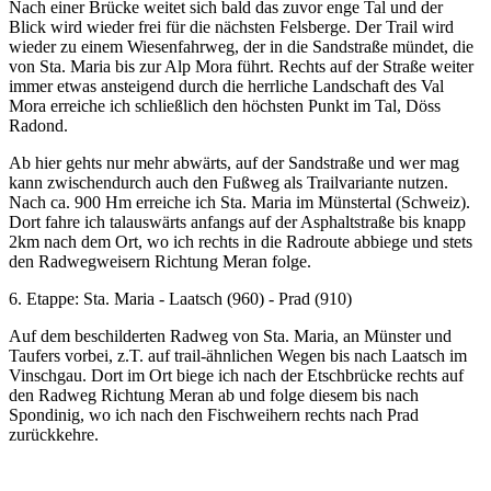
Nach einer Brücke weitet sich bald das zuvor enge Tal und der
Blick wird wieder frei für die nächsten Felsberge. Der Trail wird
wieder zu einem Wiesenfahrweg, der in die Sandstraße mündet, die
von Sta. Maria bis zur Alp Mora führt. Rechts auf der Straße weiter
immer etwas ansteigend durch die herrliche Landschaft des Val
Mora erreiche ich schließlich den höchsten Punkt im Tal, Döss
Radond.
Ab hier gehts nur mehr abwärts, auf der Sandstraße und wer mag
kann zwischendurch auch den Fußweg als Trailvariante nutzen.
Nach ca. 900 Hm erreiche ich Sta. Maria im Münstertal (Schweiz).
Dort fahre ich talauswärts anfangs auf der Asphaltstraße bis knapp
2km nach dem Ort, wo ich rechts in die Radroute abbiege und stets
den Radwegweisern Richtung Meran folge.
6. Etappe: Sta. Maria - Laatsch (960) - Prad (910)
Auf dem beschilderten Radweg von Sta. Maria, an Münster und
Taufers vorbei, z.T. auf trail-ähnlichen Wegen bis nach Laatsch im
Vinschgau. Dort im Ort biege ich nach der Etschbrücke rechts auf
den Radweg Richtung Meran ab und folge diesem bis nach
Spondinig, wo ich nach den Fischweihern rechts nach Prad
zurückkehre.