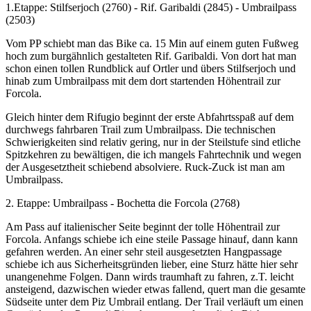
1.Etappe: Stilfserjoch (2760) - Rif. Garibaldi (2845) - Umbrailpass
(2503)
Vom PP schiebt man das Bike ca. 15 Min auf einem guten Fußweg
hoch zum burgähnlich gestalteten Rif. Garibaldi. Von dort hat man
schon einen tollen Rundblick auf Ortler und übers Stilfserjoch und
hinab zum Umbrailpass mit dem dort startenden Höhentrail zur
Forcola.
Gleich hinter dem Rifugio beginnt der erste Abfahrtsspaß auf dem
durchwegs fahrbaren Trail zum Umbrailpass. Die technischen
Schwierigkeiten sind relativ gering, nur in der Steilstufe sind etliche
Spitzkehren zu bewältigen, die ich mangels Fahrtechnik und wegen
der Ausgesetztheit schiebend absolviere. Ruck-Zuck ist man am
Umbrailpass.
2. Etappe: Umbrailpass - Bochetta die Forcola (2768)
Am Pass auf italienischer Seite beginnt der tolle Höhentrail zur
Forcola. Anfangs schiebe ich eine steile Passage hinauf, dann kann
gefahren werden. An einer sehr steil ausgesetzten Hangpassage
schiebe ich aus Sicherheitsgründen lieber, eine Sturz hätte hier sehr
unangenehme Folgen. Dann wirds traumhaft zu fahren, z.T. leicht
ansteigend, dazwischen wieder etwas fallend, quert man die gesamte
Südseite unter dem Piz Umbrail entlang. Der Trail verläuft um einen