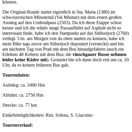
können.
Die Original-Runde startet eigentlich in Sta. Maria (1380) im
schweizerischen Münstertal (Val Müstair) mit dem ersten großen
Anstieg auf den Umbrailpass (2503). Da ich diese Etappe schon
kenne und ich die relativ lange Passauffahrt auf Asphalt nicht so
interessant finde, habe ich den Startpunkt auf das Stilfserjoch (2760)
verlegt. Um am Morgen von da oben starten zu können, habe ich
mein Bike tags zuvor am Stilserjoch deponiert (versteckt) und bin
am nächsten Tag von Prad mit dem Bus hinaufgefahren (auch ein
Erlebnis 48 Kehren mit dem Bus; die
vinschgauer Busse
nehmen
leider keine Räder mit
). Gestartet bin ich dann doch erst um ca. 10
Uhr, da es keinen früheren Bus gab.
Tourendaten:
Aufstieg: ca. 1000 Hm
Abfahrt: ca. 2750 Hm
Strecke: ca. 77 km
Einkehrmöglichkeiten: Rist. Solena, S. Giacomo
Tourenverlauf: