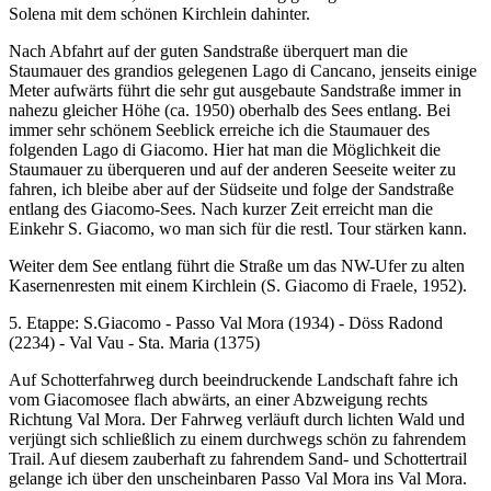
Solena mit dem schönen Kirchlein dahinter.
Nach Abfahrt auf der guten Sandstraße überquert man die
Staumauer des grandios gelegenen Lago di Cancano, jenseits einige
Meter aufwärts führt die sehr gut ausgebaute Sandstraße immer in
nahezu gleicher Höhe (ca. 1950) oberhalb des Sees entlang. Bei
immer sehr schönem Seeblick erreiche ich die Staumauer des
folgenden Lago di Giacomo. Hier hat man die Möglichkeit die
Staumauer zu überqueren und auf der anderen Seeseite weiter zu
fahren, ich bleibe aber auf der Südseite und folge der Sandstraße
entlang des Giacomo-Sees. Nach kurzer Zeit erreicht man die
Einkehr S. Giacomo, wo man sich für die restl. Tour stärken kann.
Weiter dem See entlang führt die Straße um das NW-Ufer zu alten
Kasernenresten mit einem Kirchlein (S. Giacomo di Fraele, 1952).
5. Etappe: S.Giacomo - Passo Val Mora (1934) - Döss Radond
(2234) - Val Vau - Sta. Maria (1375)
Auf Schotterfahrweg durch beeindruckende Landschaft fahre ich
vom Giacomosee flach abwärts, an einer Abzweigung rechts
Richtung Val Mora. Der Fahrweg verläuft durch lichten Wald und
verjüngt sich schließlich zu einem durchwegs schön zu fahrendem
Trail. Auf diesem zauberhaft zu fahrendem Sand- und Schottertrail
gelange ich über den unscheinbaren Passo Val Mora ins Val Mora.