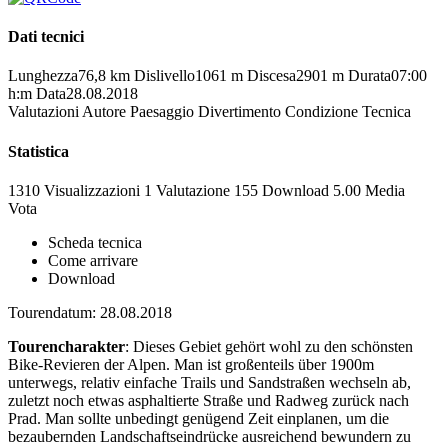
Dati tecnici
Lunghezza
76,8 km
Dislivello
1061 m
Discesa
2901 m
Durata
07:00
h:m
Data
28.08.2018
Valutazioni
Autore
Paesaggio
Divertimento
Condizione
Tecnica
Statistica
1310 Visualizzazioni
1
Valutazione
155 Download
5.00
Media
Vota
Scheda tecnica
Come arrivare
Download
Tourendatum: 28.08.2018
Tourencharakter
: Dieses Gebiet gehört wohl zu den schönsten
Bike-Revieren der Alpen. Man ist großenteils über 1900m
unterwegs, relativ einfache Trails und Sandstraßen wechseln ab,
zuletzt noch etwas asphaltierte Straße und Radweg zurück nach
Prad. Man sollte unbedingt genügend Zeit einplanen, um die
bezaubernden Landschaftseindrücke ausreichend bewundern zu