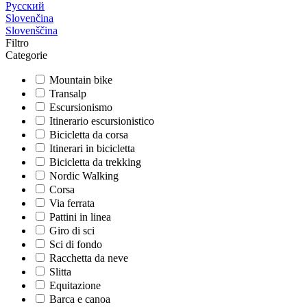
Русский
Slovenčina
Slovenščina
Filtro
Categorie
Mountain bike
Transalp
Escursionismo
Itinerario escursionistico
Bicicletta da corsa
Itinerari in bicicletta
Bicicletta da trekking
Nordic Walking
Corsa
Via ferrata
Pattini in linea
Giro di sci
Sci di fondo
Racchetta da neve
Slitta
Equitazione
Barca e canoa