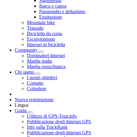
Sightseeing
Barca e canoa
Parapendio e deltaplano
Equitazione
Mountain bike
Transalp
Bicicletta da corsa
Escursionismo
Itinerari in bicicletta
Community
Dominatori itinerari
Maglia gialla
Maglia rosso/bianca
Chi siamo
I nostri obiettivi
Contatto
Colophon
Nuova registrazione
Lingua
Guida
Utilizzo di GPS-Tour.info
Pubblicazione degli itinerari GPS
Info sulla TrackRank
Pubblicazione degli itinerari GPS