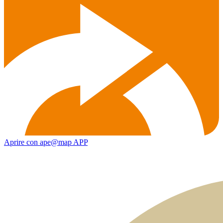
Aprire con ape@map APP