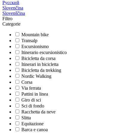
Русский
Slovenčina
Slovenščina
Filtro
Categorie
Mountain bike
Transalp
Escursionismo
Itinerario escursionistico
Bicicletta da corsa
Itinerari in bicicletta
Bicicletta da trekking
Nordic Walking
Corsa
Via ferrata
Pattini in linea
Giro di sci
Sci di fondo
Racchetta da neve
Slitta
Equitazione
Barca e canoa