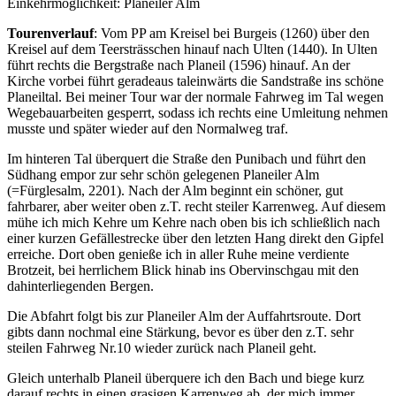
Einkehrmöglichkeit: Planeiler Alm
Tourenverlauf
: Vom PP am Kreisel bei Burgeis (1260) über den
Kreisel auf dem Teersträsschen hinauf nach Ulten (1440). In Ulten
führt rechts die Bergstraße nach Planeil (1596) hinauf. An der
Kirche vorbei führt geradeaus taleinwärts die Sandstraße ins schöne
Planeiltal. Bei meiner Tour war der normale Fahrweg im Tal wegen
Wegebauarbeiten gesperrt, sodass ich rechts eine Umleitung nehmen
musste und später wieder auf den Normalweg traf.
Im hinteren Tal überquert die Straße den Punibach und führt den
Südhang empor zur sehr schön gelegenen Planeiler Alm
(=Fürglesalm, 2201). Nach der Alm beginnt ein schöner, gut
fahrbarer, aber weiter oben z.T. recht steiler Karrenweg. Auf diesem
mühe ich mich Kehre um Kehre nach oben bis ich schließlich nach
einer kurzen Gefällestrecke über den letzten Hang direkt den Gipfel
erreiche. Dort oben genieße ich in aller Ruhe meine verdiente
Brotzeit, bei herrlichem Blick hinab ins Obervinschgau mit den
dahinterliegenden Bergen.
Die Abfahrt folgt bis zur Planeiler Alm der Auffahrtsroute. Dort
gibts dann nochmal eine Stärkung, bevor es über den z.T. sehr
steilen Fahrweg Nr.10 wieder zurück nach Planeil geht.
Gleich unterhalb Planeil überquere ich den Bach und biege kurz
darauf rechts in einen grasigen Karrenweg ab, der mich immer