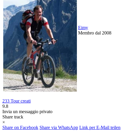
Eimy
Membro dal 2008
233 Tour creati
9.8
Invia un messaggio privato
Share track
×
Share on Facebook
Share via WhatsApp
Link per E-Mail teilen