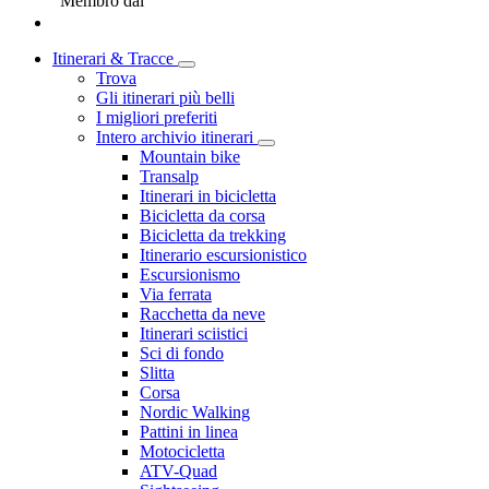
Membro dal
Itinerari & Tracce
Trova
Gli itinerari più belli
I migliori preferiti
Intero archivio itinerari
Mountain bike
Transalp
Itinerari in bicicletta
Bicicletta da corsa
Bicicletta da trekking
Itinerario escursionistico
Escursionismo
Via ferrata
Racchetta da neve
Itinerari sciistici
Sci di fondo
Slitta
Corsa
Nordic Walking
Pattini in linea
Motocicletta
ATV-Quad