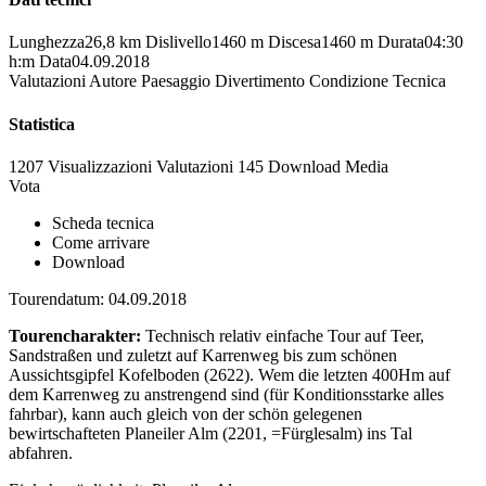
Lunghezza
26,8 km
Dislivello
1460 m
Discesa
1460 m
Durata
04:30
h:m
Data
04.09.2018
Valutazioni
Autore
Paesaggio
Divertimento
Condizione
Tecnica
Statistica
1207 Visualizzazioni
Valutazioni
145 Download
Media
Vota
Scheda tecnica
Come arrivare
Download
Tourendatum: 04.09.2018
Tourencharakter:
Technisch relativ einfache Tour auf Teer,
Sandstraßen und zuletzt auf Karrenweg bis zum schönen
Aussichtsgipfel Kofelboden (2622). Wem die letzten 400Hm auf
dem Karrenweg zu anstrengend sind (für Konditionsstarke alles
fahrbar), kann auch gleich von der schön gelegenen
bewirtschafteten Planeiler Alm (2201, =Fürglesalm) ins Tal
abfahren.