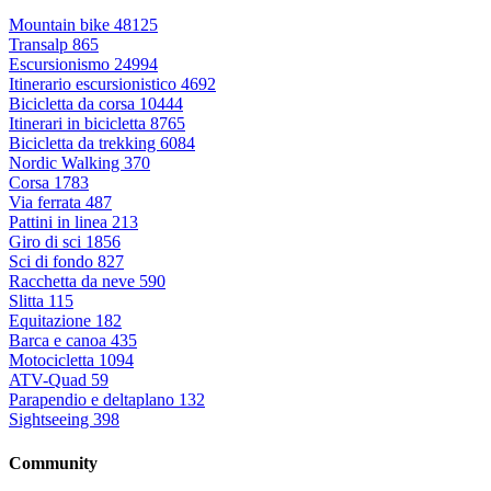
Mountain bike
48125
Transalp
865
Escursionismo
24994
Itinerario escursionistico
4692
Bicicletta da corsa
10444
Itinerari in bicicletta
8765
Bicicletta da trekking
6084
Nordic Walking
370
Corsa
1783
Via ferrata
487
Pattini in linea
213
Giro di sci
1856
Sci di fondo
827
Racchetta da neve
590
Slitta
115
Equitazione
182
Barca e canoa
435
Motocicletta
1094
ATV-Quad
59
Parapendio e deltaplano
132
Sightseeing
398
Community