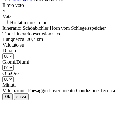
Il mio voto
×
Vota
Ho fatto questo tour
Itinerario:
Schönbichler Horn vom Schlegeisspeicher
Tipo:
Itinerario escursionistico
Lunghezza:
20,7 km
Valutato su:
Durata:
Giorni/Diurni
Ora/Ore
Minuti
Valutazione:
Paesaggio
Divertimento
Condizione
Tecnica
Ok
salva