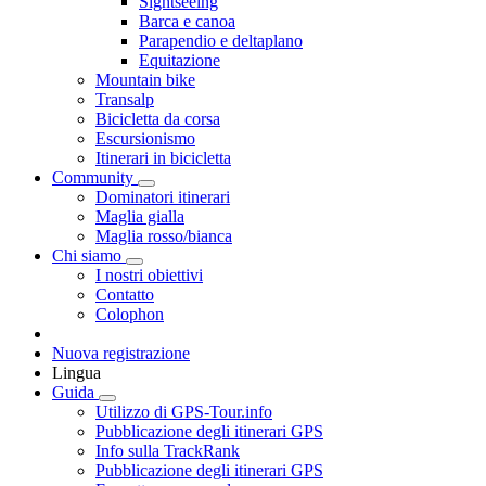
Sightseeing
Barca e canoa
Parapendio e deltaplano
Equitazione
Mountain bike
Transalp
Bicicletta da corsa
Escursionismo
Itinerari in bicicletta
Community
Dominatori itinerari
Maglia gialla
Maglia rosso/bianca
Chi siamo
I nostri obiettivi
Contatto
Colophon
Nuova registrazione
Lingua
Guida
Utilizzo di GPS-Tour.info
Pubblicazione degli itinerari GPS
Info sulla TrackRank
Pubblicazione degli itinerari GPS