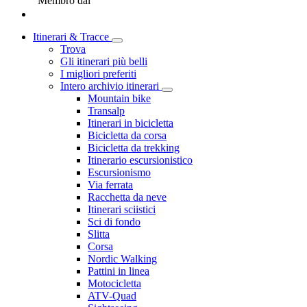
Membro dal
Itinerari & Tracce
Trova
Gli itinerari più belli
I migliori preferiti
Intero archivio itinerari
Mountain bike
Transalp
Itinerari in bicicletta
Bicicletta da corsa
Bicicletta da trekking
Itinerario escursionistico
Escursionismo
Via ferrata
Racchetta da neve
Itinerari sciistici
Sci di fondo
Slitta
Corsa
Nordic Walking
Pattini in linea
Motocicletta
ATV-Quad