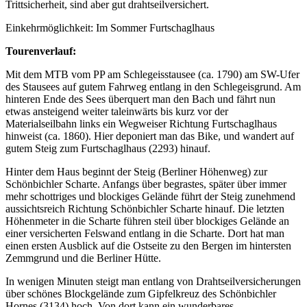
Trittsicherheit, sind aber gut drahtseilversichert.
Einkehrmöglichkeit: Im Sommer Furtschaglhaus
Tourenverlauf:
Mit dem MTB vom PP am Schlegeisstausee (ca. 1790) am SW-Ufer
des Stausees auf gutem Fahrweg entlang in den Schlegeisgrund. Am
hinteren Ende des Sees überquert man den Bach und fährt nun
etwas ansteigend weiter taleinwärts bis kurz vor der
Materialseilbahn links ein Wegweiser Richtung Furtschaglhaus
hinweist (ca. 1860). Hier deponiert man das Bike, und wandert auf
gutem Steig zum Furtschaglhaus (2293) hinauf.
Hinter dem Haus beginnt der Steig (Berliner Höhenweg) zur
Schönbichler Scharte. Anfangs über begrastes, später über immer
mehr schottriges und blockiges Gelände führt der Steig zunehmend
aussichtsreich Richtung Schönbichler Scharte hinauf. Die letzten
Höhenmeter in die Scharte führen steil über blockiges Gelände an
einer versicherten Felswand entlang in die Scharte. Dort hat man
einen ersten Ausblick auf die Ostseite zu den Bergen im hintersten
Zemmgrund und die Berliner Hütte.
In wenigen Minuten steigt man entlang von Drahtseilversicherungen
über schönes Blockgelände zum Gipfelkreuz des Schönbichler
Hornes (3134) hoch. Von dort kann ein wunderbares