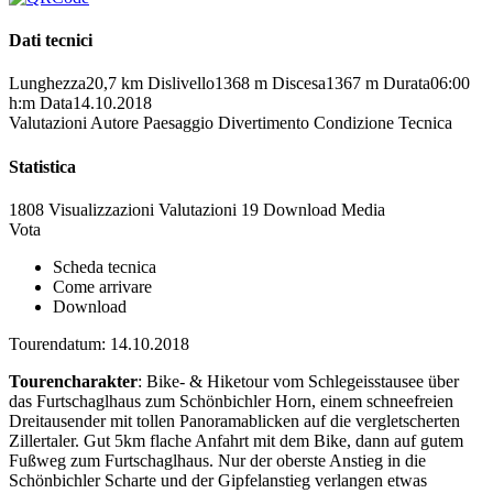
Dati tecnici
Lunghezza
20,7 km
Dislivello
1368 m
Discesa
1367 m
Durata
06:00
h:m
Data
14.10.2018
Valutazioni
Autore
Paesaggio
Divertimento
Condizione
Tecnica
Statistica
1808 Visualizzazioni
Valutazioni
19 Download
Media
Vota
Scheda tecnica
Come arrivare
Download
Tourendatum: 14.10.2018
Tourencharakter
: Bike- & Hiketour vom Schlegeisstausee über
das Furtschaglhaus zum Schönbichler Horn, einem schneefreien
Dreitausender mit tollen Panoramablicken auf die vergletscherten
Zillertaler. Gut 5km flache Anfahrt mit dem Bike, dann auf gutem
Fußweg zum Furtschaglhaus. Nur der oberste Anstieg in die
Schönbichler Scharte und der Gipfelanstieg verlangen etwas