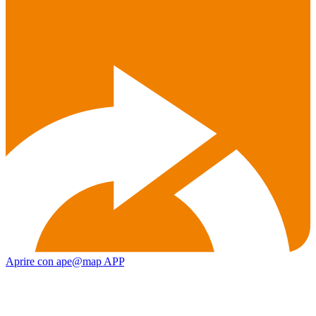
Aprire con ape@map APP