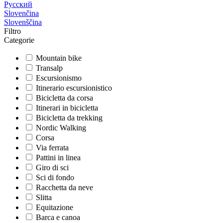
Русский
Slovenčina
Slovenščina
Filtro
Categorie
Mountain bike
Transalp
Escursionismo
Itinerario escursionistico
Bicicletta da corsa
Itinerari in bicicletta
Bicicletta da trekking
Nordic Walking
Corsa
Via ferrata
Pattini in linea
Giro di sci
Sci di fondo
Racchetta da neve
Slitta
Equitazione
Barca e canoa