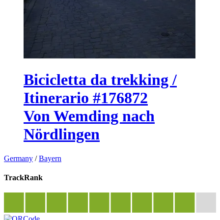
Bicicletta da trekking /
Itinerario #176872
Von Wemding nach
Nördlingen
Germany
/
Bayern
TrackRank