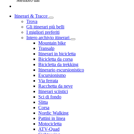
Membro dal
Itinerari & Tracce
Trova
Gli itinerari più belli
I migliori preferiti
Intero archivio itinerari
Mountain bike
Transalp
Itinerari in bicicletta
Bicicletta da corsa
Bicicletta da trekking
Itinerario escursionistico
Escursionismo
Via ferrata
Racchetta da neve
Itinerari sciistici
Sci di fondo
Slitta
Corsa
Nordic Walking
Pattini in linea
Motocicletta
ATV-Quad