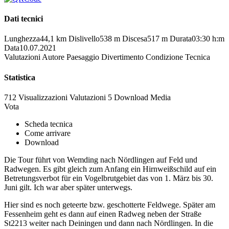
Dati tecnici
Lunghezza
44,1 km
Dislivello
538 m
Discesa
517 m
Durata
03:30 h:m
Data
10.07.2021
Valutazioni
Autore
Paesaggio
Divertimento
Condizione
Tecnica
Statistica
712 Visualizzazioni
Valutazioni
5 Download
Media
Vota
Scheda tecnica
Come arrivare
Download
Die Tour führt von Wemding nach Nördlingen auf Feld und
Radwegen. Es gibt gleich zum Anfang ein Hirnweißschild auf ein
Betretungsverbot für ein Vogelbrutgebiet das von 1. März bis 30.
Juni gilt. Ich war aber später unterwegs.
Hier sind es noch geteerte bzw. geschotterte Feldwege. Später am
Fessenheim geht es dann auf einen Radweg neben der Straße
St2213 weiter nach Deiningen und dann nach Nördlingen. In die