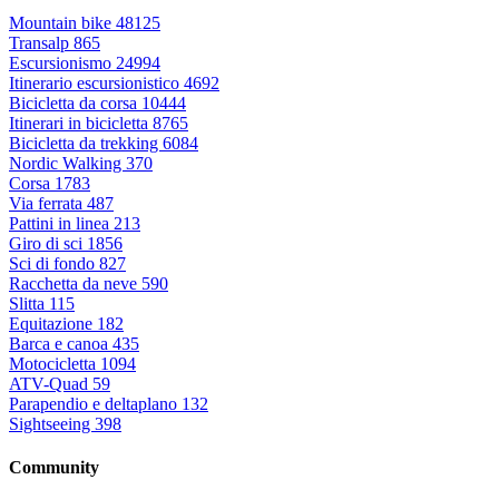
Mountain bike
48125
Transalp
865
Escursionismo
24994
Itinerario escursionistico
4692
Bicicletta da corsa
10444
Itinerari in bicicletta
8765
Bicicletta da trekking
6084
Nordic Walking
370
Corsa
1783
Via ferrata
487
Pattini in linea
213
Giro di sci
1856
Sci di fondo
827
Racchetta da neve
590
Slitta
115
Equitazione
182
Barca e canoa
435
Motocicletta
1094
ATV-Quad
59
Parapendio e deltaplano
132
Sightseeing
398
Community