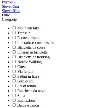
Русский
Slovenčina
Slovenščina
Filtro
Categorie
Mountain bike
Transalp
Escursionismo
Itinerario escursionistico
Bicicletta da corsa
Itinerari in bicicletta
Bicicletta da trekking
Nordic Walking
Corsa
Via ferrata
Pattini in linea
Giro di sci
Sci di fondo
Racchetta da neve
Slitta
Equitazione
Barca e canoa