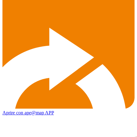
Aprire con ape@map APP