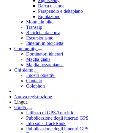
Sightseeing
Barca e canoa
Parapendio e deltaplano
Equitazione
Mountain bike
Transalp
Bicicletta da corsa
Escursionismo
Itinerari in bicicletta
Community
Dominatori itinerari
Maglia gialla
Maglia rosso/bianca
Chi siamo
I nostri obiettivi
Contatto
Colophon
Nuova registrazione
Lingua
Guida
Utilizzo di GPS-Tour.info
Pubblicazione degli itinerari GPS
Info sulla TrackRank
Pubblicazione degli itinerari GPS