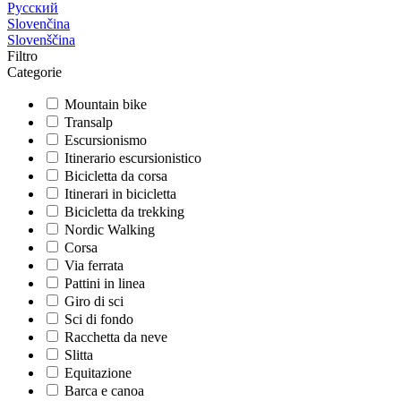
Русский
Slovenčina
Slovenščina
Filtro
Categorie
Mountain bike
Transalp
Escursionismo
Itinerario escursionistico
Bicicletta da corsa
Itinerari in bicicletta
Bicicletta da trekking
Nordic Walking
Corsa
Via ferrata
Pattini in linea
Giro di sci
Sci di fondo
Racchetta da neve
Slitta
Equitazione
Barca e canoa