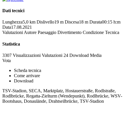
Dati tecnici
Lunghezza
5,0 km
Dislivello
19 m
Discesa
18 m
Durata
00:15 h:m
Data
17.08.2021
Valutazioni
Autore
Paesaggio
Divertimento
Condizione
Tecnica
Statistica
3307 Visualizzazioni
Valutazioni
24 Download
Media
Vota
Scheda tecnica
Come arrivare
Download
TSV-Stadion, SECA, Marktplatz, Hostauerstraße, Rodlstraße,
Rodlbrücke, Regatta-Zielturm (Wendepunkt), Rodlbrücke, WSV-
Bootshaus, Donaulände, Drahtseilbrücke, TSV-Stadion