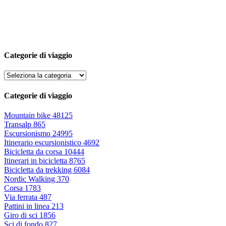
Categorie di viaggio
Categorie di viaggio
Mountain bike
48125
Transalp
865
Escursionismo
24995
Itinerario escursionistico
4692
Bicicletta da corsa
10444
Itinerari in bicicletta
8765
Bicicletta da trekking
6084
Nordic Walking
370
Corsa
1783
Via ferrata
487
Pattini in linea
213
Giro di sci
1856
Sci di fondo
827