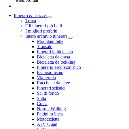
Membro dal
Itinerari & Tracce
Trova
Gli itinerari più belli
I migliori preferiti
Intero archivio itinerari
Mountain bike
Transalp
Itinerari in bicicletta
Bicicletta da corsa
Bicicletta da trekking
Itinerario escursionistico
Escursionismo
Via ferrata
Racchetta da neve
Itinerari sciistici
Sci di fondo
Slitta
Corsa
Nordic Walking
Pattini in linea
Motocicletta
ATV-Quad