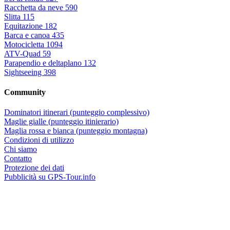
Racchetta da neve
590
Slitta
115
Equitazione
182
Barca e canoa
435
Motocicletta
1094
ATV-Quad
59
Parapendio e deltaplano
132
Sightseeing
398
Community
Dominatori itinerari (punteggio complessivo)
Maglie gialle (punteggio itinierario)
Maglia rossa e bianca (punteggio montagna)
Condizioni di utilizzo
Chi siamo
Contatto
Protezione dei dati
Pubblicità su GPS-Tour.info