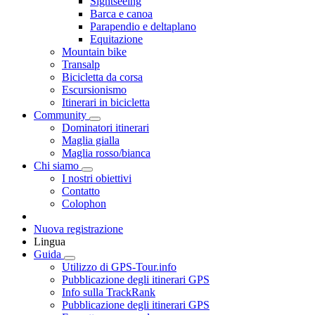
Sightseeing
Barca e canoa
Parapendio e deltaplano
Equitazione
Mountain bike
Transalp
Bicicletta da corsa
Escursionismo
Itinerari in bicicletta
Community
Dominatori itinerari
Maglia gialla
Maglia rosso/bianca
Chi siamo
I nostri obiettivi
Contatto
Colophon
Nuova registrazione
Lingua
Guida
Utilizzo di GPS-Tour.info
Pubblicazione degli itinerari GPS
Info sulla TrackRank
Pubblicazione degli itinerari GPS