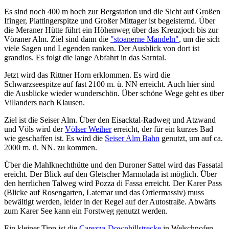
Es sind noch 400 m hoch zur Bergstation und die Sicht auf Großen
Ifinger, Plattingerspitze und Großer Mittager ist begeisternd. Über
die Meraner Hütte führt ein Höhenweg über das Kreuzjoch bis zur
Vöraner Alm. Ziel sind dann die
"stoanerne Mandeln"
, um die sich
viele Sagen und Legenden ranken. Der Ausblick von dort ist
grandios. Es folgt die lange Abfahrt in das Sarntal.
Jetzt wird das Rittner Horn erklommen. Es wird die
Schwarzseespitze auf fast 2100 m. ü. NN erreicht. Auch hier sind
die Ausblicke wieder wunderschön. Über schöne Wege geht es über
Villanders nach Klausen.
Ziel ist die Seiser Alm. Über den Eisacktal-Radweg und Atzwand
und Völs wird der
Völser Weiher
erreicht, der für ein kurzes Bad
wie geschaffen ist. Es wird die
Seiser Alm Bahn
genutzt, um auf ca.
2000 m. ü. NN. zu kommen.
Über die Mahlknechthütte und den Duroner Sattel wird das Fassatal
ereicht. Der Blick auf den Gletscher Marmolada ist möglich. Über
den herrlichen Talweg wird Pozza di Fassa erreicht. Der Karer Pass
(Blicke auf Rosengarten, Latemar und das Ortlermassiv) muss
bewältigt werden, leider in der Regel auf der Autostraße. Abwärts
zum Karer See kann ein Forstweg genutzt werden.
Ein kleiner Tipp ist die
Carezza-Downhillstrecke
in Welschnofen.