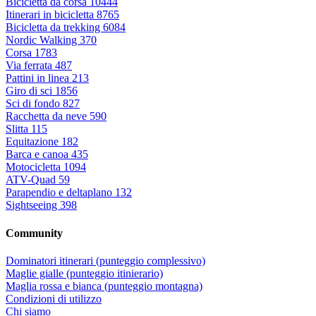
Bicicletta da corsa
10444
Itinerari in bicicletta
8765
Bicicletta da trekking
6084
Nordic Walking
370
Corsa
1783
Via ferrata
487
Pattini in linea
213
Giro di sci
1856
Sci di fondo
827
Racchetta da neve
590
Slitta
115
Equitazione
182
Barca e canoa
435
Motocicletta
1094
ATV-Quad
59
Parapendio e deltaplano
132
Sightseeing
398
Community
Dominatori itinerari (punteggio complessivo)
Maglie gialle (punteggio itinierario)
Maglia rossa e bianca (punteggio montagna)
Condizioni di utilizzo
Chi siamo