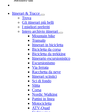
Membro dal
Itinerari & Tracce
Trova
Gli itinerari più belli
I migliori preferiti
Intero archivio itinerari
Mountain bike
Transalp
Itinerari in bicicletta
Bicicletta da corsa
Bicicletta da trekking
Itinerario escursionistico
Escursionismo
Via ferrata
Racchetta da neve
Itinerari sciistici
Sci di fondo
Slitta
Corsa
Nordic Walking
Pattini in linea
Motocicletta
ATV-Quad