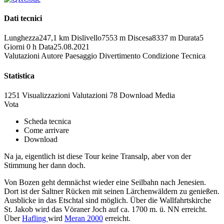
Dati tecnici
Lunghezza
247,1 km
Dislivello
7553 m
Discesa
8337 m
Durata
5
Giorni 0 h
Data
25.08.2021
Valutazioni
Autore
Paesaggio
Divertimento
Condizione
Tecnica
Statistica
1251 Visualizzazioni
Valutazioni
78 Download
Media
Vota
Scheda tecnica
Come arrivare
Download
Na ja, eigentlich ist diese Tour keine Transalp, aber von der
Stimmung her dann doch.
Von Bozen geht demnächst wieder eine Seilbahn nach Jenesien.
Dort ist der Saltner Rücken mit seinen Lärchenwäldern zu genießen.
Ausblicke in das Etschtal sind möglich. Über die Wallfahrtskirche
St. Jakob wird das Vöraner Joch auf ca. 1700 m. ü. NN erreicht.
Über
Hafling
wird
Meran 2000
erreicht.