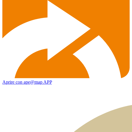
Aprire con ape@map APP