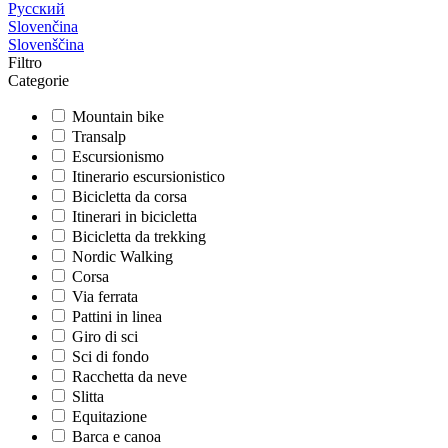
Русский
Slovenčina
Slovenščina
Filtro
Categorie
Mountain bike
Transalp
Escursionismo
Itinerario escursionistico
Bicicletta da corsa
Itinerari in bicicletta
Bicicletta da trekking
Nordic Walking
Corsa
Via ferrata
Pattini in linea
Giro di sci
Sci di fondo
Racchetta da neve
Slitta
Equitazione
Barca e canoa