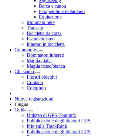
Sightseeing
Barca e canoa
Parapendio e deltaplano
Equitazione
Mountain bike
Transalp
Bicicletta da corsa
Escursionismo
Itinerari in bicicletta
Community
Dominatori itinerari
Maglia gialla
Maglia rosso/bianca
Chi siamo
I nostri obiettivi
Contatto
Colophon
Nuova registrazione
Lingua
Guida
Utilizzo di GPS-Tour.info
Pubblicazione degli itinerari GPS
Info sulla TrackRank
Pubblicazione degli itinerari GPS