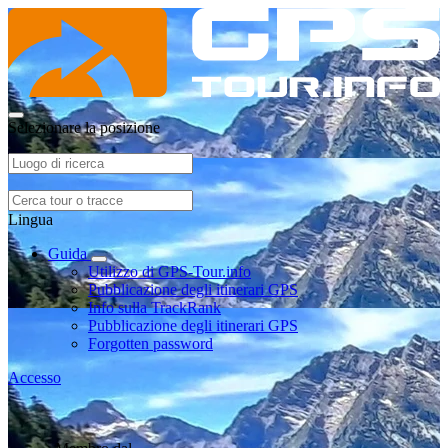
Selezionare la posizione
Lingua
Guida
Utilizzo di GPS-Tour.info
Pubblicazione degli itinerari GPS
Info sulla TrackRank
Pubblicazione degli itinerari GPS
Forgotten password
Accesso