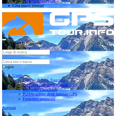
Forgotten password
Crea nuovi itinerari
Selezionare la posizione
Lingua
Guida
Utilizzo di GPS-Tour.info
Pubblicazione degli itinerari GPS
Info sulla TrackRank
Pubblicazione degli itinerari GPS
Forgotten password
Accesso