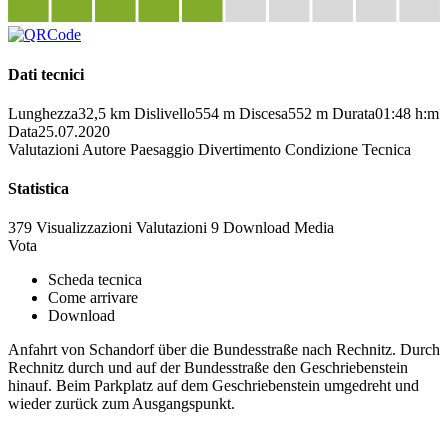
Dati tecnici
Lunghezza
32,5 km
Dislivello
554 m
Discesa
552 m
Durata
01:48 h:m
Data
25.07.2020
Valutazioni
Autore
Paesaggio
Divertimento
Condizione
Tecnica
Statistica
379 Visualizzazioni
Valutazioni
9 Download
Media
Vota
Scheda tecnica
Come arrivare
Download
Anfahrt von Schandorf über die Bundesstraße nach Rechnitz. Durch
Rechnitz durch und auf der Bundesstraße den Geschriebenstein
hinauf. Beim Parkplatz auf dem Geschriebenstein umgedreht und
wieder zurück zum Ausgangspunkt.