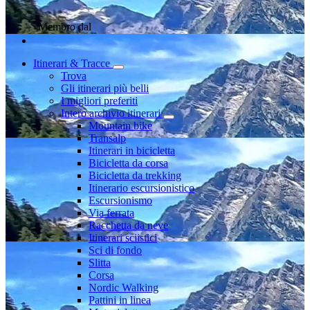
Membro dal
Itinerari & Tracce
Trova
Gli itinerari più belli
I migliori preferiti
Intero archivio itinerari
Mountain bike
Transalp
Itinerari in bicicletta
Bicicletta da corsa
Bicicletta da trekking
Itinerario escursionistico
Escursionismo
Via ferrata
Racchetta da neve
Itinerari sciistici
Sci di fondo
Slitta
Corsa
Nordic Walking
Pattini in linea