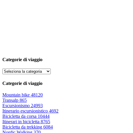
Categorie di viaggio
Categorie di viaggio
Mountain bike
48120
Transalp
865
Escursionismo
24993
Itinerario escursionistico
4692
Bicicletta da corsa
10444
Itinerari in bicicletta
8765
Bicicletta da trekking
6084
Nordic Walking
370