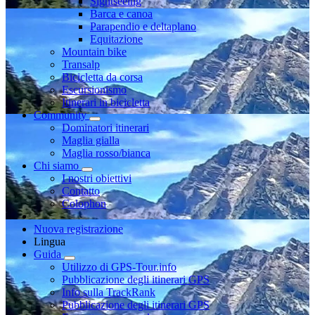
Sightseeing
Barca e canoa
Parapendio e deltaplano
Equitazione
Mountain bike
Transalp
Bicicletta da corsa
Escursionismo
Itinerari in bicicletta
Community
Dominatori itinerari
Maglia gialla
Maglia rosso/bianca
Chi siamo
I nostri obiettivi
Contatto
Colophon
Nuova registrazione
Lingua
Guida
Utilizzo di GPS-Tour.info
Pubblicazione degli itinerari GPS
Info sulla TrackRank
Pubblicazione degli itinerari GPS