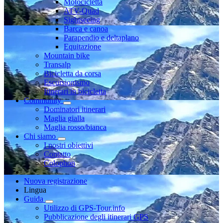
Motocicletta
ATV-Quad
Sightseeing
Barca e canoa
Parapendio e deltaplano
Equitazione
Mountain bike
Transalp
Bicicletta da corsa
Escursionismo
Itinerari in bicicletta
Community
Dominatori itinerari
Maglia gialla
Maglia rosso/bianca
Chi siamo
I nostri obiettivi
Contatto
Colophon
Nuova registrazione
Lingua
Guida
Utilizzo di GPS-Tour.info
Pubblicazione degli itinerari GPS