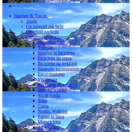
Membro dal
Itinerari & Tracce
Trova
Gli itinerari più belli
I migliori preferiti
Intero archivio itinerari
Mountain bike
Transalp
Itinerari in bicicletta
Bicicletta da corsa
Bicicletta da trekking
Itinerario escursionistico
Escursionismo
Via ferrata
Racchetta da neve
Itinerari sciistici
Sci di fondo
Slitta
Corsa
Nordic Walking
Pattini in linea
Motocicletta
ATV-Quad