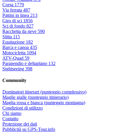
Corsa
1779
Via ferrata
487
Pattini in linea
213
Giro di sci
1856
Sci di fondo
827
Racchetta da neve
590
Slitta
115
Equitazione
182
Barca e canoa
435
Motocicletta
1094
ATV-Quad
59
Parapendio e deltaplano
132
Sightseeing
398
Community
Dominatori itinerari (punteggio complessivo)
Maglie gialle (punteggio itinierario)
Maglia rossa e bianca (punteggio montagna)
Condizioni di utilizzo
Chi siamo
Contatto
Protezione dei dati
Pubblicità su GPS-Tour.info