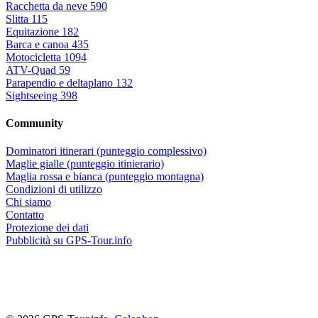
Racchetta da neve
590
Slitta
115
Equitazione
182
Barca e canoa
435
Motocicletta
1094
ATV-Quad
59
Parapendio e deltaplano
132
Sightseeing
398
Community
Dominatori itinerari (punteggio complessivo)
Maglie gialle (punteggio itinierario)
Maglia rossa e bianca (punteggio montagna)
Condizioni di utilizzo
Chi siamo
Contatto
Protezione dei dati
Pubblicità su GPS-Tour.info