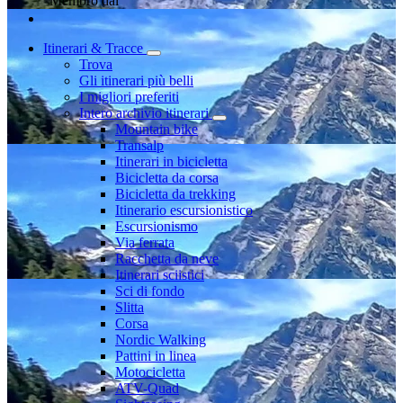
Membro dal
Itinerari & Tracce
Trova
Gli itinerari più belli
I migliori preferiti
Intero archivio itinerari
Mountain bike
Transalp
Itinerari in bicicletta
Bicicletta da corsa
Bicicletta da trekking
Itinerario escursionistico
Escursionismo
Via ferrata
Racchetta da neve
Itinerari sciistici
Sci di fondo
Slitta
Corsa
Nordic Walking
Pattini in linea
Motocicletta
ATV-Quad