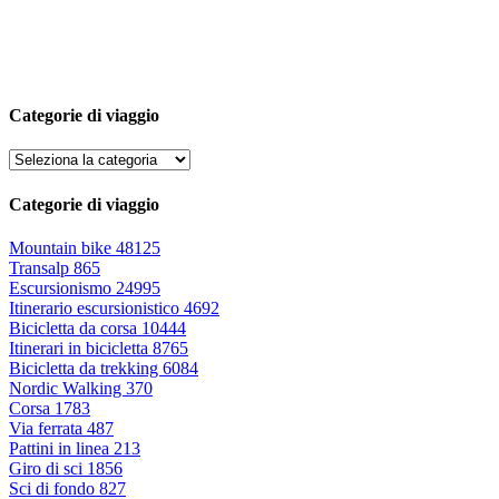
Categorie di viaggio
Categorie di viaggio
Mountain bike
48125
Transalp
865
Escursionismo
24995
Itinerario escursionistico
4692
Bicicletta da corsa
10444
Itinerari in bicicletta
8765
Bicicletta da trekking
6084
Nordic Walking
370
Corsa
1783
Via ferrata
487
Pattini in linea
213
Giro di sci
1856
Sci di fondo
827