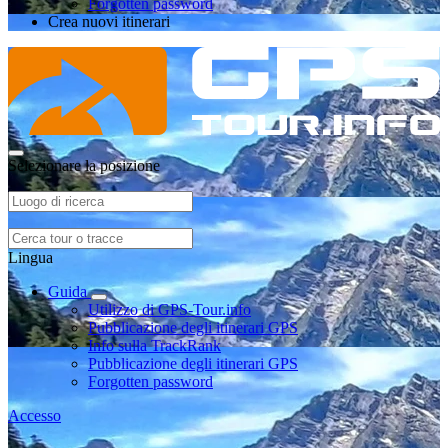
Forgotten password
Crea nuovi itinerari
Selezionare la posizione
Lingua
Guida
Utilizzo di GPS-Tour.info
Pubblicazione degli itinerari GPS
Info sulla TrackRank
Pubblicazione degli itinerari GPS
Forgotten password
Accesso