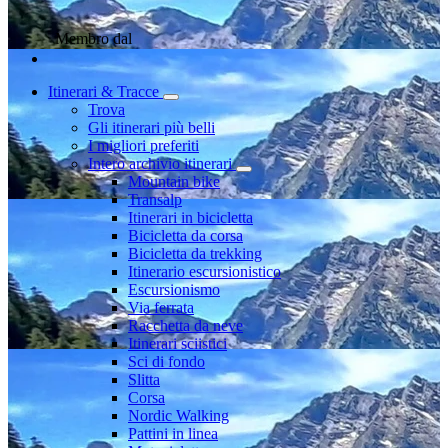
Membro dal
Itinerari & Tracce
Trova
Gli itinerari più belli
I migliori preferiti
Intero archivio itinerari
Mountain bike
Transalp
Itinerari in bicicletta
Bicicletta da corsa
Bicicletta da trekking
Itinerario escursionistico
Escursionismo
Via ferrata
Racchetta da neve
Itinerari sciistici
Sci di fondo
Slitta
Corsa
Nordic Walking
Pattini in linea