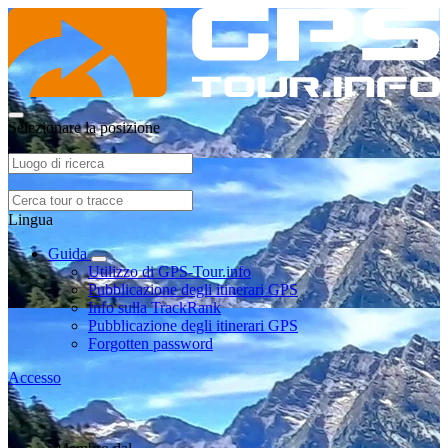
Selezionare la posizione
Lingua
Guida
Utilizzo di GPS-Tour.info
Pubblicazione degli itinerari GPS
Info sulla TrackRank
Pubblicazione degli itinerari GPS
Forgotten password
Accesso