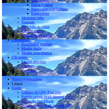
Sightseeing
Barca e canoa
Parapendio e deltaplano
Equitazione
Mountain bike
Transalp
Bicicletta da corsa
Escursionismo
Itinerari in bicicletta
Community
Dominatori itinerari
Maglia gialla
Maglia rosso/bianca
Chi siamo
I nostri obiettivi
Contatto
Colophon
Nuova registrazione
Lingua
Guida
Utilizzo di GPS-Tour.info
Pubblicazione degli itinerari GPS
Info sulla TrackRank
Pubblicazione degli itinerari GPS