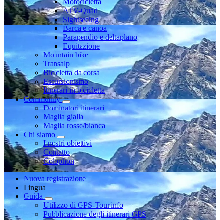
Motocicletta
ATV-Quad
Sightseeing
Barca e canoa
Parapendio e deltaplano
Equitazione
Mountain bike
Transalp
Bicicletta da corsa
Escursionismo
Itinerari in bicicletta
Community
Dominatori itinerari
Maglia gialla
Maglia rosso/bianca
Chi siamo
I nostri obiettivi
Contatto
Colophon
Nuova registrazione
Lingua
Guida
Utilizzo di GPS-Tour.info
Pubblicazione degli itinerari GPS