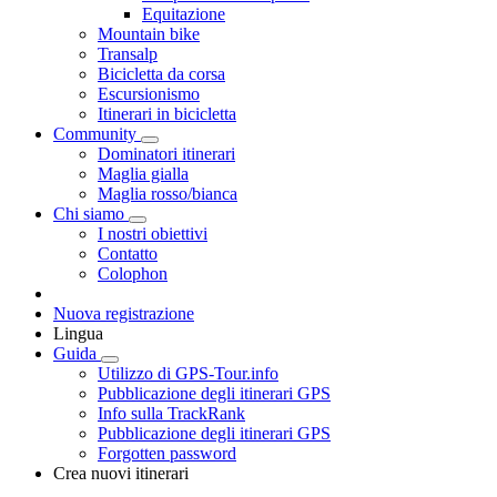
Equitazione
Mountain bike
Transalp
Bicicletta da corsa
Escursionismo
Itinerari in bicicletta
Community
Dominatori itinerari
Maglia gialla
Maglia rosso/bianca
Chi siamo
I nostri obiettivi
Contatto
Colophon
Nuova registrazione
Lingua
Guida
Utilizzo di GPS-Tour.info
Pubblicazione degli itinerari GPS
Info sulla TrackRank
Pubblicazione degli itinerari GPS
Forgotten password
Crea nuovi itinerari