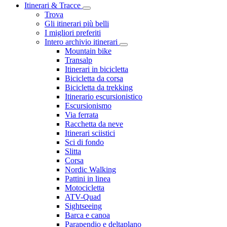
Itinerari & Tracce
Trova
Gli itinerari più belli
I migliori preferiti
Intero archivio itinerari
Mountain bike
Transalp
Itinerari in bicicletta
Bicicletta da corsa
Bicicletta da trekking
Itinerario escursionistico
Escursionismo
Via ferrata
Racchetta da neve
Itinerari sciistici
Sci di fondo
Slitta
Corsa
Nordic Walking
Pattini in linea
Motocicletta
ATV-Quad
Sightseeing
Barca e canoa
Parapendio e deltaplano