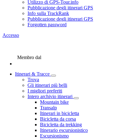
Utilizzo di GPS-Tour.info
Pubblicazione degli itinerari GPS
Info sulla TrackRank
Pubblicazione degli itinerari GPS
Forgotten password
Accesso
Membro dal
Itinerari & Tracce
Trova
Gli itinerari più belli
I migliori preferiti
Intero archivio itinerari
Mountain bike
Transalp
Itinerari in bicicletta
Bicicletta da corsa
Bicicletta da trekking
Itinerario escursionistico
Escursionismo