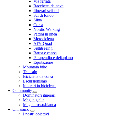
Via ferrata
Racchetta da neve
Itinerari sciistici
Sci di fondo
Slitta
Corsa
Nordic Walking
Pattini in linea
Motocicletta
ATV-Quad
Sightseeing
Barca e canoa
Parapendio e deltaplano
Equitazione
Mountain bike
Transalp
Bicicletta da corsa
Escursionismo
Itinerari in bicicletta
Community
Dominatori itinerari
Maglia gialla
Maglia rosso/bianca
Chi siamo
I nostri obiettivi