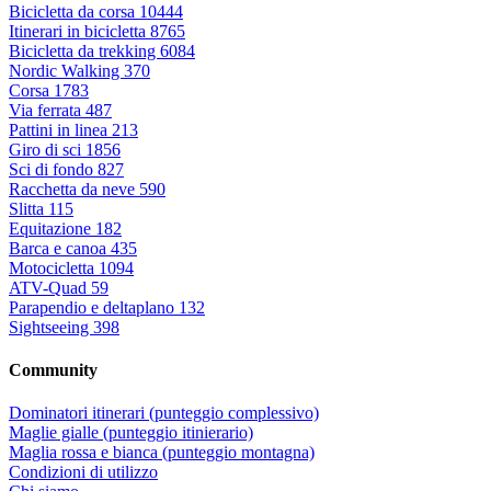
Bicicletta da corsa
10444
Itinerari in bicicletta
8765
Bicicletta da trekking
6084
Nordic Walking
370
Corsa
1783
Via ferrata
487
Pattini in linea
213
Giro di sci
1856
Sci di fondo
827
Racchetta da neve
590
Slitta
115
Equitazione
182
Barca e canoa
435
Motocicletta
1094
ATV-Quad
59
Parapendio e deltaplano
132
Sightseeing
398
Community
Dominatori itinerari (punteggio complessivo)
Maglie gialle (punteggio itinierario)
Maglia rossa e bianca (punteggio montagna)
Condizioni di utilizzo