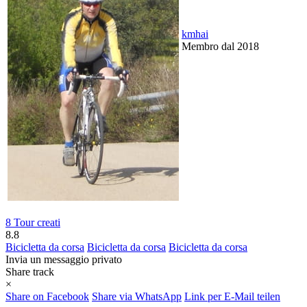
kmhai
Membro dal 2018
8 Tour creati
8.8
Bicicletta da corsa
Bicicletta da corsa
Bicicletta da corsa
Invia un messaggio privato
Share track
×
Share on Facebook
Share via WhatsApp
Link per E-Mail teilen