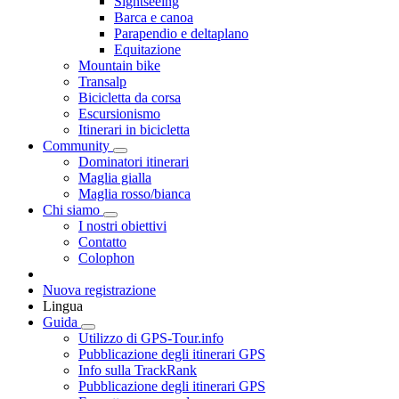
Sightseeing
Barca e canoa
Parapendio e deltaplano
Equitazione
Mountain bike
Transalp
Bicicletta da corsa
Escursionismo
Itinerari in bicicletta
Community
Dominatori itinerari
Maglia gialla
Maglia rosso/bianca
Chi siamo
I nostri obiettivi
Contatto
Colophon
Nuova registrazione
Lingua
Guida
Utilizzo di GPS-Tour.info
Pubblicazione degli itinerari GPS
Info sulla TrackRank
Pubblicazione degli itinerari GPS