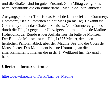
und die Straßen sind im guten Zustand. Zum Mittagszeit gibt es
nette Restaurants die ein kulinarische „Menue de Jour“ anbieten.
Ausgangspunkt der Tour ist das Hotel de la madeleine in Commery.
Commercy ist ein Städtchen an der Maas (la meuse). Bekannt ist
Commercy durch das Chateau Stanislas. Von Commercy geht es
durch die Hügeln gegen der Uhrzeigersinn um den Lac de Madine.
Höhepunkt der Runde ist der Auffahrt zur „la butte de Montsec“.
Der Butte de Montsec ist ein Hügel (375 Meter), der einen
herrlichen Panoramablick über den Madine-See und die Côtes de
Meuse bietet. Das Monument ist eine Hommage an die
amerikanischen Einheiten die in der 1. Weltkrieg hier gekämpft
haben.
Ulteriori informazioni sotto
https://de.wikipedia.org/wiki/Lac_de_Madine