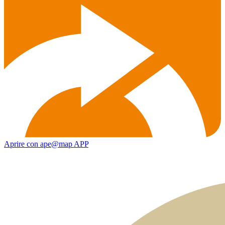
Aprire con ape@map APP