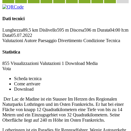
Dati tecnici
Lunghezza
89,5 km
Dislivello
595 m
Discesa
596 m
Durata
04:00 h:m
Data
05.07.2022
Valutazioni
Autore
Paesaggio
Divertimento
Condizione
Tecnica
Statistica
855 Visualizzazioni
Valutazioni
1 Download
Media
Vota
Scheda tecnica
Come arrivare
Download
Der Lac de Madine ist ein Stausee Im Herzen des Regionalen
Naturparks Lothringen und im Osten Frankreichs. Er hat bei einer
Fläche von knapp 12 Quadratkilometern eine Tiefe von bis zu 14
Metern und ein Einzugsgebiet von 32 Quadratkilometern. Seine
Oberfläche liegt auf 240 m Höhe im Osten Frankreichs.
Lotheringen ist ein Paradies für Rennradfahrer. Wenig Autoverkehr