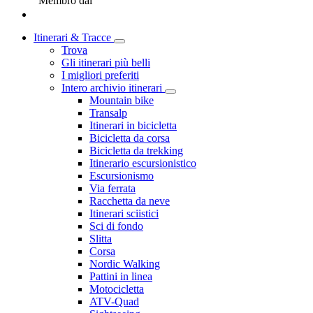
Membro dal
Itinerari & Tracce
Trova
Gli itinerari più belli
I migliori preferiti
Intero archivio itinerari
Mountain bike
Transalp
Itinerari in bicicletta
Bicicletta da corsa
Bicicletta da trekking
Itinerario escursionistico
Escursionismo
Via ferrata
Racchetta da neve
Itinerari sciistici
Sci di fondo
Slitta
Corsa
Nordic Walking
Pattini in linea
Motocicletta
ATV-Quad