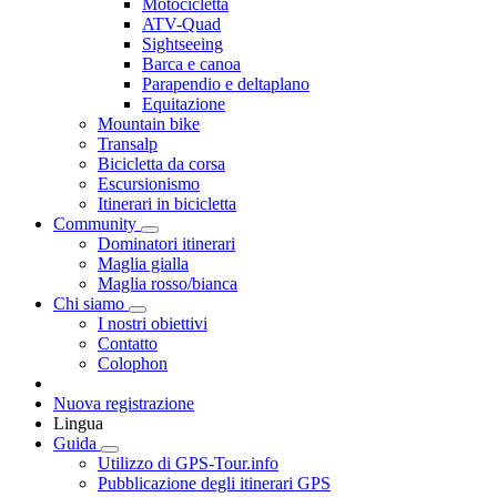
Motocicletta
ATV-Quad
Sightseeing
Barca e canoa
Parapendio e deltaplano
Equitazione
Mountain bike
Transalp
Bicicletta da corsa
Escursionismo
Itinerari in bicicletta
Community
Dominatori itinerari
Maglia gialla
Maglia rosso/bianca
Chi siamo
I nostri obiettivi
Contatto
Colophon
Nuova registrazione
Lingua
Guida
Utilizzo di GPS-Tour.info
Pubblicazione degli itinerari GPS