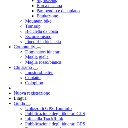
Sightseeing
Barca e canoa
Parapendio e deltaplano
Equitazione
Mountain bike
Transalp
Bicicletta da corsa
Escursionismo
Itinerari in bicicletta
Community
Dominatori itinerari
Maglia gialla
Maglia rosso/bianca
Chi siamo
I nostri obiettivi
Contatto
Colophon
Nuova registrazione
Lingua
Guida
Utilizzo di GPS-Tour.info
Pubblicazione degli itinerari GPS
Info sulla TrackRank
Pubblicazione degli itinerari GPS