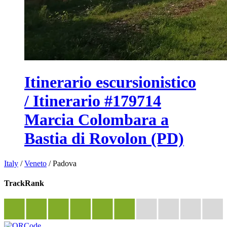
Itinerario escursionistico
/ Itinerario #179714
Marcia Colombara a
Bastia di Rovolon (PD)
Italy
/
Veneto
/
Padova
TrackRank