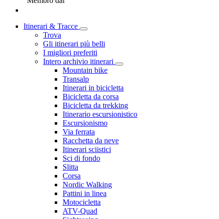
Membro dal
Itinerari & Tracce
Trova
Gli itinerari più belli
I migliori preferiti
Intero archivio itinerari
Mountain bike
Transalp
Itinerari in bicicletta
Bicicletta da corsa
Bicicletta da trekking
Itinerario escursionistico
Escursionismo
Via ferrata
Racchetta da neve
Itinerari sciistici
Sci di fondo
Slitta
Corsa
Nordic Walking
Pattini in linea
Motocicletta
ATV-Quad