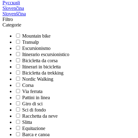
Русский
Slovenčina
Slovenščina
Filtro
Categorie
Mountain bike
Transalp
Escursionismo
Itinerario escursionistico
Bicicletta da corsa
Itinerari in bicicletta
Bicicletta da trekking
Nordic Walking
Corsa
Via ferrata
Pattini in linea
Giro di sci
Sci di fondo
Racchetta da neve
Slitta
Equitazione
Barca e canoa