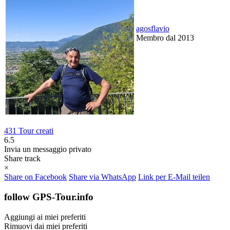
agosflavio
Membro dal 2013
431 Tour creati
6.5
Invia un messaggio privato
Share track
×
Share on Facebook
Share via WhatsApp
Link per E-Mail teilen
follow GPS-Tour.info
Aggiungi ai miei preferiti
Rimuovi dai miei preferiti