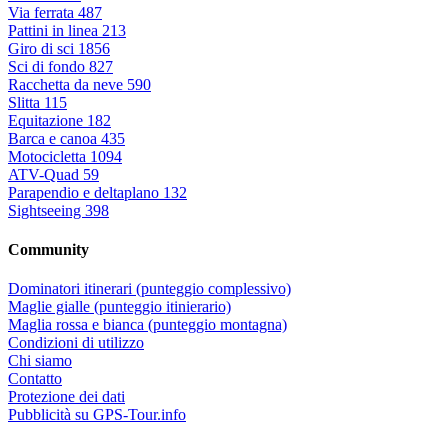
Via ferrata
487
Pattini in linea
213
Giro di sci
1856
Sci di fondo
827
Racchetta da neve
590
Slitta
115
Equitazione
182
Barca e canoa
435
Motocicletta
1094
ATV-Quad
59
Parapendio e deltaplano
132
Sightseeing
398
Community
Dominatori itinerari (punteggio complessivo)
Maglie gialle (punteggio itinierario)
Maglia rossa e bianca (punteggio montagna)
Condizioni di utilizzo
Chi siamo
Contatto
Protezione dei dati
Pubblicità su GPS-Tour.info