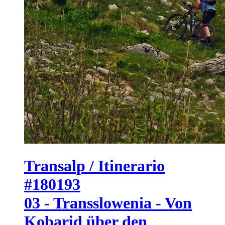
Transalp / Itinerario
#180193
03 - Transslowenia - Von
Kobarid über den