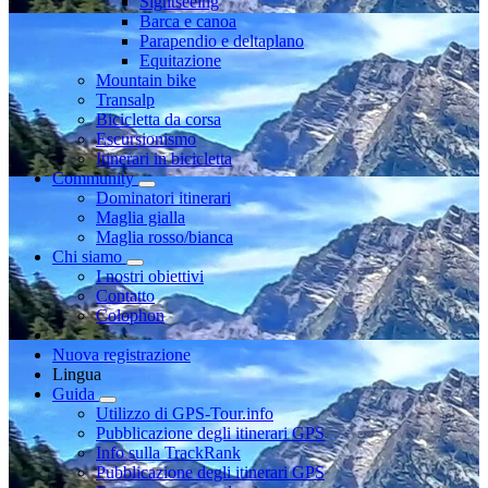
Sightseeing
Barca e canoa
Parapendio e deltaplano
Equitazione
Mountain bike
Transalp
Bicicletta da corsa
Escursionismo
Itinerari in bicicletta
Community
Dominatori itinerari
Maglia gialla
Maglia rosso/bianca
Chi siamo
I nostri obiettivi
Contatto
Colophon
Nuova registrazione
Lingua
Guida
Utilizzo di GPS-Tour.info
Pubblicazione degli itinerari GPS
Info sulla TrackRank
Pubblicazione degli itinerari GPS