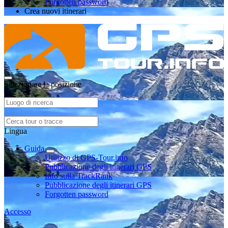
Forgotten password
Crea nuovi itinerari
Selezionare la posizione
Lingua
Guida
Utilizzo di GPS-Tour.info
Pubblicazione degli itinerari GPS
Info sulla TrackRank
Pubblicazione degli itinerari GPS
Forgotten password
Accesso