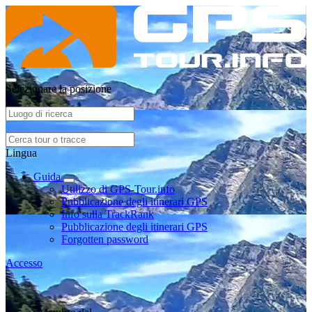
Selezionare la posizione
Lingua
Guida
Utilizzo di GPS-Tour.info
Pubblicazione degli itinerari GPS
Info sulla TrackRank
Pubblicazione degli itinerari GPS
Forgotten password
Accesso