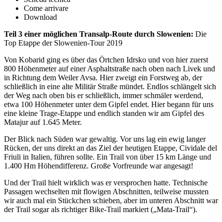
Come arrivare
Download
Teil 3 einer möglichen Transalp-Route durch Slowenien:
Die
Top Etappe der Slowenien-Tour 2019
Von Kobarid ging es über das Örtchen Idrsko und von hier zuerst
800 Höhenmeter auf einer Asphaltstraße nach oben nach Livek und
in Richtung dem Weiler Avsa. Hier zweigt ein Forstweg ab, der
schließlich in eine alte Militär Straße mündet. Endlos schlängelt sich
der Weg nach oben bis er schließlich, immer schmäler werdend,
etwa 100 Höhenmeter unter dem Gipfel endet. Hier begann für uns
eine kleine Trage-Etappe und endlich standen wir am Gipfel des
Matajur auf 1.645 Meter.
Der Blick nach Süden war gewaltig. Vor uns lag ein ewig langer
Rücken, der uns direkt an das Ziel der heutigen Etappe, Cividale del
Friuli in Italien, führen sollte. Ein Trail von über 15 km Länge und
1.400 Hm Höhendifferenz. Große Vorfreunde war angesagt!
Und der Trail hielt wirklich was er versprochen hatte. Technische
Passagen wechselten mit flowigen Abschnitten, teilweise mussten
wir auch mal ein Stückchen schieben, aber im unteren Abschnitt war
der Trail sogar als richtiger Bike-Trail markiert („Mata-Trail“).