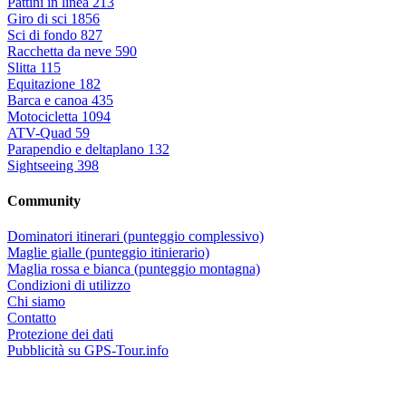
Pattini in linea
213
Giro di sci
1856
Sci di fondo
827
Racchetta da neve
590
Slitta
115
Equitazione
182
Barca e canoa
435
Motocicletta
1094
ATV-Quad
59
Parapendio e deltaplano
132
Sightseeing
398
Community
Dominatori itinerari (punteggio complessivo)
Maglie gialle (punteggio itinierario)
Maglia rossa e bianca (punteggio montagna)
Condizioni di utilizzo
Chi siamo
Contatto
Protezione dei dati
Pubblicità su GPS-Tour.info