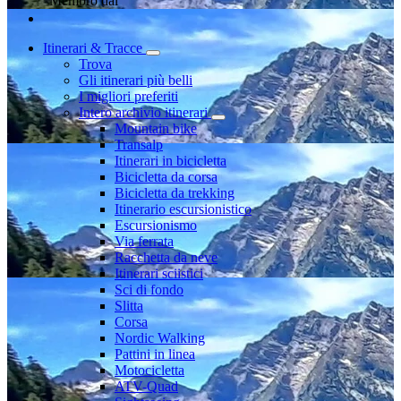
Membro dal
Itinerari & Tracce
Trova
Gli itinerari più belli
I migliori preferiti
Intero archivio itinerari
Mountain bike
Transalp
Itinerari in bicicletta
Bicicletta da corsa
Bicicletta da trekking
Itinerario escursionistico
Escursionismo
Via ferrata
Racchetta da neve
Itinerari sciistici
Sci di fondo
Slitta
Corsa
Nordic Walking
Pattini in linea
Motocicletta
ATV-Quad