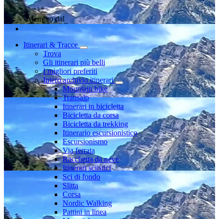
Membro dal
Itinerari & Tracce
Trova
Gli itinerari più belli
I migliori preferiti
Intero archivio itinerari
Mountain bike
Transalp
Itinerari in bicicletta
Bicicletta da corsa
Bicicletta da trekking
Itinerario escursionistico
Escursionismo
Via ferrata
Racchetta da neve
Itinerari sciistici
Sci di fondo
Slitta
Corsa
Nordic Walking
Pattini in linea