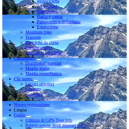
Motocicletta
ATV-Quad
Sightseeing
Barca e canoa
Parapendio e deltaplano
Equitazione
Mountain bike
Transalp
Bicicletta da corsa
Escursionismo
Itinerari in bicicletta
Community
Dominatori itinerari
Maglia gialla
Maglia rosso/bianca
Chi siamo
I nostri obiettivi
Contatto
Colophon
Nuova registrazione
Lingua
Guida
Utilizzo di GPS-Tour.info
Pubblicazione degli itinerari GPS