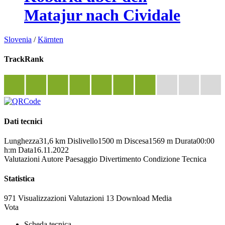
Matajur nach Cividale
Slovenia
/
Kärnten
TrackRank
Dati tecnici
Lunghezza
31,6 km
Dislivello
1500 m
Discesa
1569 m
Durata
00:00
h:m
Data
16.11.2022
Valutazioni
Autore
Paesaggio
Divertimento
Condizione
Tecnica
Statistica
971 Visualizzazioni
Valutazioni
13 Download
Media
Vota
Scheda tecnica