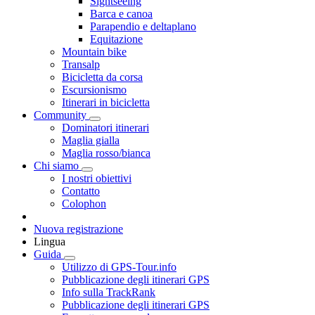
Sightseeing
Barca e canoa
Parapendio e deltaplano
Equitazione
Mountain bike
Transalp
Bicicletta da corsa
Escursionismo
Itinerari in bicicletta
Community
Dominatori itinerari
Maglia gialla
Maglia rosso/bianca
Chi siamo
I nostri obiettivi
Contatto
Colophon
Nuova registrazione
Lingua
Guida
Utilizzo di GPS-Tour.info
Pubblicazione degli itinerari GPS
Info sulla TrackRank
Pubblicazione degli itinerari GPS