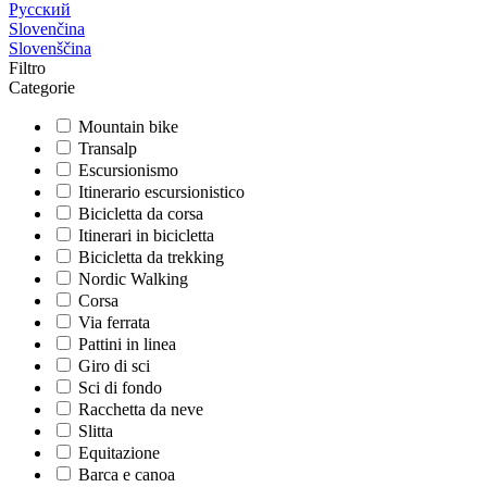
Русский
Slovenčina
Slovenščina
Filtro
Categorie
Mountain bike
Transalp
Escursionismo
Itinerario escursionistico
Bicicletta da corsa
Itinerari in bicicletta
Bicicletta da trekking
Nordic Walking
Corsa
Via ferrata
Pattini in linea
Giro di sci
Sci di fondo
Racchetta da neve
Slitta
Equitazione
Barca e canoa