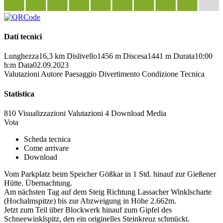
Dati tecnici
Lunghezza
16,3 km
Dislivello
1456 m
Discesa
1441 m
Durata
10:00
h:m
Data
02.09.2023
Valutazioni
Autore
Paesaggio
Divertimento
Condizione
Tecnica
Statistica
810 Visualizzazioni
Valutazioni
4 Download
Media
Vota
Scheda tecnica
Come arrivare
Download
Vom Parkplatz beim Speicher Gößkar in 1 Std. hinauf zur Gießener
Hütte. Übernachtung.
Am nächsten Tag auf dem Steig Richtung Lassacher Winklscharte
(Hochalmspitze) bis zur Abzweigung in Höhe 2.662m.
Jetzt zum Teil über Blockwerk hinauf zum Gipfel des
Schneewinklspitz, den ein originelles Steinkreuz schmückt.