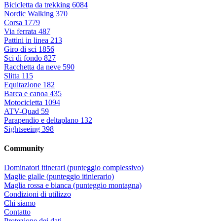
Bicicletta da trekking
6084
Nordic Walking
370
Corsa
1779
Via ferrata
487
Pattini in linea
213
Giro di sci
1856
Sci di fondo
827
Racchetta da neve
590
Slitta
115
Equitazione
182
Barca e canoa
435
Motocicletta
1094
ATV-Quad
59
Parapendio e deltaplano
132
Sightseeing
398
Community
Dominatori itinerari (punteggio complessivo)
Maglie gialle (punteggio itinierario)
Maglia rossa e bianca (punteggio montagna)
Condizioni di utilizzo
Chi siamo
Contatto
Protezione dei dati