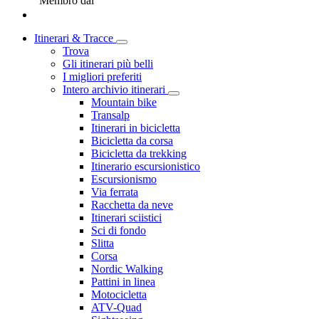
Membro dal
Itinerari & Tracce
Trova
Gli itinerari più belli
I migliori preferiti
Intero archivio itinerari
Mountain bike
Transalp
Itinerari in bicicletta
Bicicletta da corsa
Bicicletta da trekking
Itinerario escursionistico
Escursionismo
Via ferrata
Racchetta da neve
Itinerari sciistici
Sci di fondo
Slitta
Corsa
Nordic Walking
Pattini in linea
Motocicletta
ATV-Quad