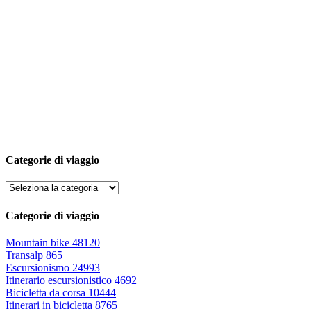
Categorie di viaggio
Categorie di viaggio
Mountain bike
48120
Transalp
865
Escursionismo
24993
Itinerario escursionistico
4692
Bicicletta da corsa
10444
Itinerari in bicicletta
8765