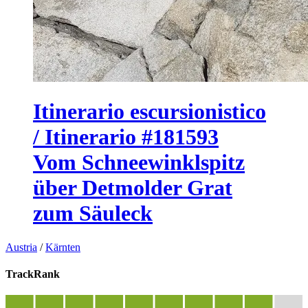
Itinerario escursionistico
/ Itinerario #181593
Vom Schneewinklspitz
über Detmolder Grat
zum Säuleck
Austria
/
Kärnten
TrackRank