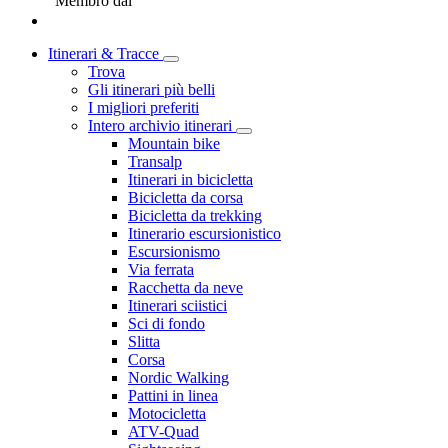
Membro dal
Itinerari & Tracce
Trova
Gli itinerari più belli
I migliori preferiti
Intero archivio itinerari
Mountain bike
Transalp
Itinerari in bicicletta
Bicicletta da corsa
Bicicletta da trekking
Itinerario escursionistico
Escursionismo
Via ferrata
Racchetta da neve
Itinerari sciistici
Sci di fondo
Slitta
Corsa
Nordic Walking
Pattini in linea
Motocicletta
ATV-Quad