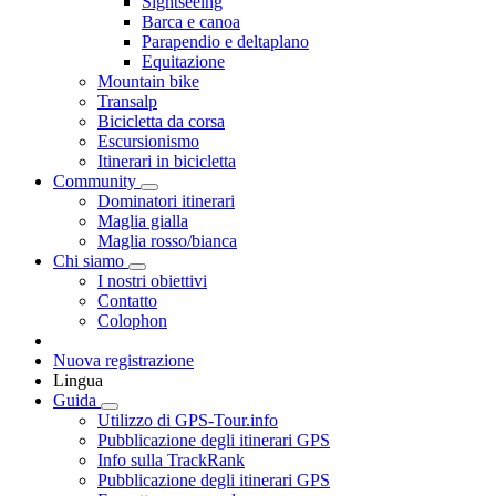
Sightseeing
Barca e canoa
Parapendio e deltaplano
Equitazione
Mountain bike
Transalp
Bicicletta da corsa
Escursionismo
Itinerari in bicicletta
Community
Dominatori itinerari
Maglia gialla
Maglia rosso/bianca
Chi siamo
I nostri obiettivi
Contatto
Colophon
Nuova registrazione
Lingua
Guida
Utilizzo di GPS-Tour.info
Pubblicazione degli itinerari GPS
Info sulla TrackRank
Pubblicazione degli itinerari GPS