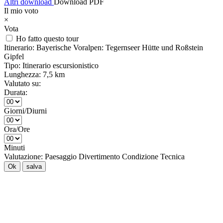
Altri download
Download PDF
Il mio voto
×
Vota
Ho fatto questo tour
Itinerario:
Bayerische Voralpen: Tegernseer Hütte und Roßstein
Gipfel
Tipo:
Itinerario escursionistico
Lunghezza:
7,5 km
Valutato su:
Durata:
Giorni/Diurni
Ora/Ore
Minuti
Valutazione:
Paesaggio
Divertimento
Condizione
Tecnica
Ok
salva