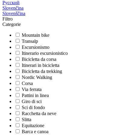
Русский
Slovenčina
Slovenščina
Filtro
Categorie
Mountain bike
Transalp
Escursionismo
Itinerario escursionistico
Bicicletta da corsa
Itinerari in bicicletta
Bicicletta da trekking
Nordic Walking
Corsa
Via ferrata
Pattini in linea
Giro di sci
Sci di fondo
Racchetta da neve
Slitta
Equitazione
Barca e canoa