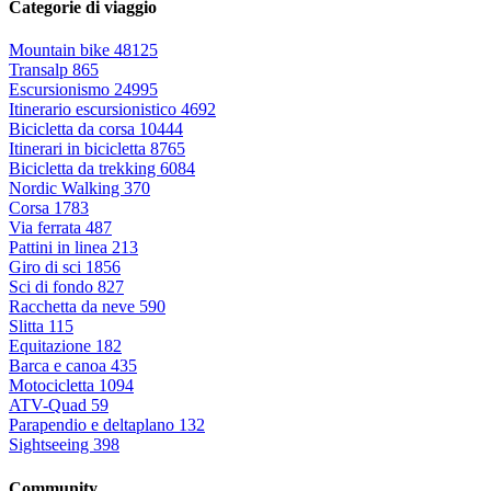
Categorie di viaggio
Mountain bike
48125
Transalp
865
Escursionismo
24995
Itinerario escursionistico
4692
Bicicletta da corsa
10444
Itinerari in bicicletta
8765
Bicicletta da trekking
6084
Nordic Walking
370
Corsa
1783
Via ferrata
487
Pattini in linea
213
Giro di sci
1856
Sci di fondo
827
Racchetta da neve
590
Slitta
115
Equitazione
182
Barca e canoa
435
Motocicletta
1094
ATV-Quad
59
Parapendio e deltaplano
132
Sightseeing
398
Community