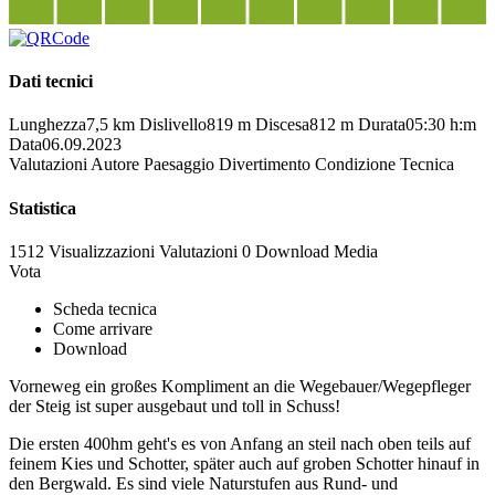
Dati tecnici
Lunghezza
7,5 km
Dislivello
819 m
Discesa
812 m
Durata
05:30 h:m
Data
06.09.2023
Valutazioni
Autore
Paesaggio
Divertimento
Condizione
Tecnica
Statistica
1512 Visualizzazioni
Valutazioni
0 Download
Media
Vota
Scheda tecnica
Come arrivare
Download
Vorneweg ein großes Kompliment an die Wegebauer/Wegepfleger
der Steig ist super ausgebaut und toll in Schuss!
Die ersten 400hm geht's es von Anfang an steil nach oben teils auf
feinem Kies und Schotter, später auch auf groben Schotter hinauf in
den Bergwald. Es sind viele Naturstufen aus Rund- und