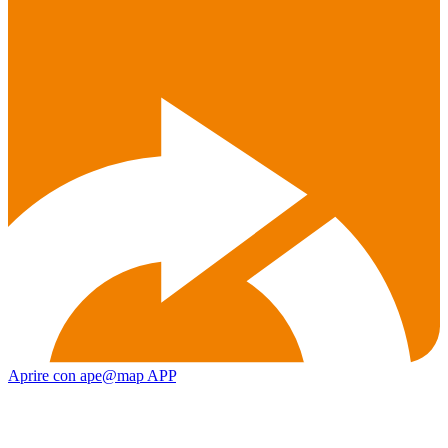
Aprire con ape@map APP