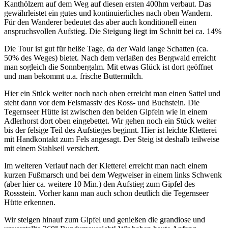
Kanthölzern auf dem Weg auf diesen ersten 400hm verbaut. Das
gewährleistet ein gutes und kontinuierliches nach oben Wandern.
Für den Wanderer bedeutet das aber auch konditionell einen
anspruchsvollen Aufstieg. Die Steigung liegt im Schnitt bei ca. 14%
Die Tour ist gut für heiße Tage, da der Wald lange Schatten (ca.
50% des Weges) bietet. Nach dem verlaßen des Bergwald erreicht
man sogleich die Sonnbergalm. Mit etwas Glück ist dort geöffnet
und man bekommt u.a. frische Buttermilch.
Hier ein Stück weiter noch nach oben erreicht man einen Sattel und
steht dann vor dem Felsmassiv des Ross- und Buchstein. Die
Tegernseer Hütte ist zwischen den beiden Gipfeln wie in einem
Adlerhorst dort oben eingebettet. Wir gehen noch ein Stück weiter
bis der felsige Teil des Aufstieges beginnt. Hier ist leichte Kletterei
mit Handkontakt zum Fels angesagt. Der Steig ist deshalb teilweise
mit einem Stahlseil versichert.
Im weiteren Verlauf nach der Kletterei erreicht man nach einem
kurzen Fußmarsch und bei dem Wegweiser in einem links Schwenk
(aber hier ca. weitere 10 Min.) den Aufstieg zum Gipfel des
Rossstein. Vorher kann man auch schon deutlich die Tegernseer
Hütte erkennen.
Wir steigen hinauf zum Gipfel und genießen die grandiose und