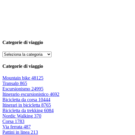
Categorie di viaggio
Categorie di viaggio
Mountain bike
48125
Transalp
865
Escursionismo
24995
Itinerario escursionistico
4692
Bicicletta da corsa
10444
Itinerari in bicicletta
8765
Bicicletta da trekking
6084
Nordic Walking
370
Corsa
1783
Via ferrata
487
Pattini in linea
213