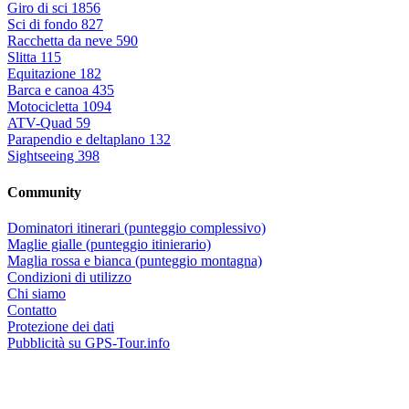
Giro di sci
1856
Sci di fondo
827
Racchetta da neve
590
Slitta
115
Equitazione
182
Barca e canoa
435
Motocicletta
1094
ATV-Quad
59
Parapendio e deltaplano
132
Sightseeing
398
Community
Dominatori itinerari (punteggio complessivo)
Maglie gialle (punteggio itinierario)
Maglia rossa e bianca (punteggio montagna)
Condizioni di utilizzo
Chi siamo
Contatto
Protezione dei dati
Pubblicità su GPS-Tour.info