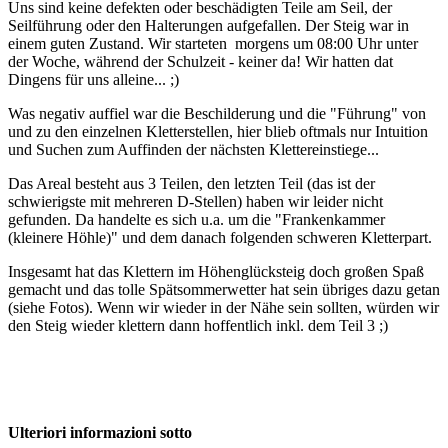
Uns sind keine defekten oder beschädigten Teile am Seil, der
Seilführung oder den Halterungen aufgefallen. Der Steig war in
einem guten Zustand. Wir starteten morgens um 08:00 Uhr unter
der Woche, während der Schulzeit - keiner da! Wir hatten dat
Dingens für uns alleine... ;)
Was negativ auffiel war die Beschilderung und die "Führung" von
und zu den einzelnen Kletterstellen, hier blieb oftmals nur Intuition
und Suchen zum Auffinden der nächsten Klettereinstiege...
Das Areal besteht aus 3 Teilen, den letzten Teil (das ist der
schwierigste mit mehreren D-Stellen) haben wir leider nicht
gefunden. Da handelte es sich u.a. um die "Frankenkammer
(kleinere Höhle)" und dem danach folgenden schweren Kletterpart.
Insgesamt hat das Klettern im Höhenglücksteig doch großen Spaß
gemacht und das tolle Spätsommerwetter hat sein übriges dazu getan
(siehe Fotos). Wenn wir wieder in der Nähe sein sollten, würden wir
den Steig wieder klettern dann hoffentlich inkl. dem Teil 3 ;)
Ulteriori informazioni sotto