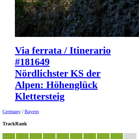
Via ferrata / Itinerario
#181649
Nördlichster KS der
Alpen: Höhenglück
Klettersteig
Germany
/
Bayern
TrackRank