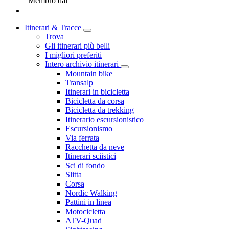
Membro dal
Itinerari & Tracce
Trova
Gli itinerari più belli
I migliori preferiti
Intero archivio itinerari
Mountain bike
Transalp
Itinerari in bicicletta
Bicicletta da corsa
Bicicletta da trekking
Itinerario escursionistico
Escursionismo
Via ferrata
Racchetta da neve
Itinerari sciistici
Sci di fondo
Slitta
Corsa
Nordic Walking
Pattini in linea
Motocicletta
ATV-Quad