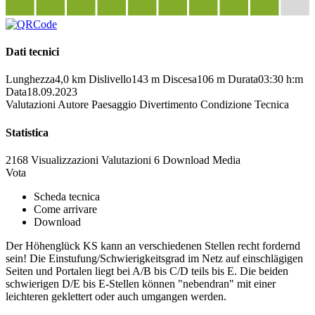
Dati tecnici
Lunghezza
4,0 km
Dislivello
143 m
Discesa
106 m
Durata
03:30 h:m
Data
18.09.2023
Valutazioni
Autore
Paesaggio
Divertimento
Condizione
Tecnica
Statistica
2168 Visualizzazioni
Valutazioni
6 Download
Media
Vota
Scheda tecnica
Come arrivare
Download
Der Höhenglück KS kann an verschiedenen Stellen recht fordernd
sein! Die Einstufung/Schwierigkeitsgrad im Netz auf einschlägigen
Seiten und Portalen liegt bei A/B bis C/D teils bis E. Die beiden
schwierigen D/E bis E-Stellen können "nebendran" mit einer
leichteren geklettert oder auch umgangen werden.