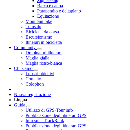
Sightseeing
Barca e canoa
Parapendio e deltaplano
Equitazione
Mountain bike
Transalp
Bicicletta da corsa
Escursionismo
Itinerari in bicicletta
Community
Dominatori itinerari
Maglia gialla
Maglia rosso/bianca
Chi siamo
I nostri obiettivi
Contatto
Colophon
Nuova registrazione
Lingua
Guida
Utilizzo di GPS-Tour.info
Pubblicazione degli itinerari GPS
Info sulla TrackRank
Pubblicazione degli itinerari GPS