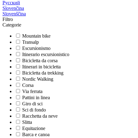
Русский
Slovenčina
Slovenščina
Filtro
Categorie
Mountain bike
Transalp
Escursionismo
Itinerario escursionistico
Bicicletta da corsa
Itinerari in bicicletta
Bicicletta da trekking
Nordic Walking
Corsa
Via ferrata
Pattini in linea
Giro di sci
Sci di fondo
Racchetta da neve
Slitta
Equitazione
Barca e canoa