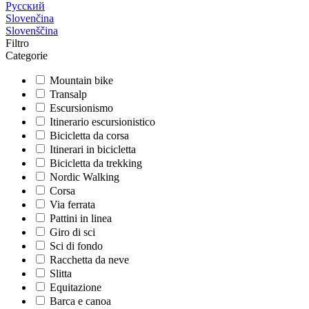
Русский
Slovenčina
Slovenščina
Filtro
Categorie
Mountain bike
Transalp
Escursionismo
Itinerario escursionistico
Bicicletta da corsa
Itinerari in bicicletta
Bicicletta da trekking
Nordic Walking
Corsa
Via ferrata
Pattini in linea
Giro di sci
Sci di fondo
Racchetta da neve
Slitta
Equitazione
Barca e canoa