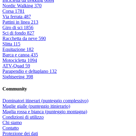
Bicicletta da trekking
6084
Nordic Walking
370
Corsa
1781
Via ferrata
487
Pattini in linea
213
Giro di sci
1856
Sci di fondo
827
Racchetta da neve
590
Slitta
115
Equitazione
182
Barca e canoa
435
Motocicletta
1094
ATV-Quad
59
Parapendio e deltaplano
132
Sightseeing
398
Community
Dominatori itinerari (punteggio complessivo)
Maglie gialle (punteggio itinierario)
Maglia rossa e bianca (punteggio montagna)
Condizioni di utilizzo
Chi siamo
Contatto
Protezione dei dati