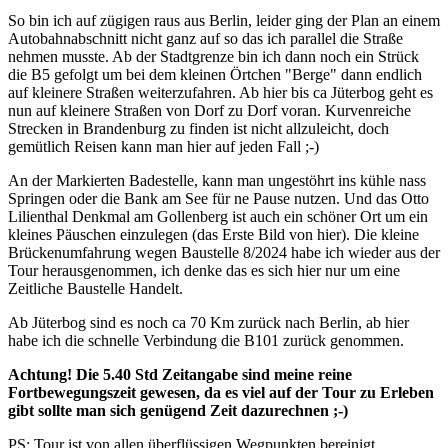
So bin ich auf zügigen raus aus Berlin, leider ging der Plan an einem
Autobahnabschnitt nicht ganz auf so das ich parallel die Straße
nehmen musste. Ab der Stadtgrenze bin ich dann noch ein Strück
die B5 gefolgt um bei dem kleinen Örtchen "Berge" dann endlich
auf kleinere Straßen weiterzufahren. Ab hier bis ca Jüterbog geht es
nun auf kleinere Straßen von Dorf zu Dorf voran. Kurvenreiche
Strecken in Brandenburg zu finden ist nicht allzuleicht, doch
gemütlich Reisen kann man hier auf jeden Fall ;-)
An der Markierten Badestelle, kann man ungestöhrt ins kühle nass
Springen oder die Bank am See für ne Pause nutzen. Und das Otto
Lilienthal Denkmal am Gollenberg ist auch ein schöner Ort um ein
kleines Päuschen einzulegen (das Erste Bild von hier). Die kleine
Brückenumfahrung wegen Baustelle 8/2024 habe ich wieder aus der
Tour herausgenommen, ich denke das es sich hier nur um eine
Zeitliche Baustelle Handelt.
Ab Jüterbog sind es noch ca 70 Km zurück nach Berlin, ab hier
habe ich die schnelle Verbindung die B101 zurück genommen.
Achtung
! Die 5.40 Std Zeitangabe sind meine reine
Fortbewegungszeit gewesen, da es viel auf der Tour zu Erleben
gibt sollte man sich genügend Zeit dazurechnen ;-)
PS: Tour ist von allen überflüssigen Wegpunkten bereinigt.