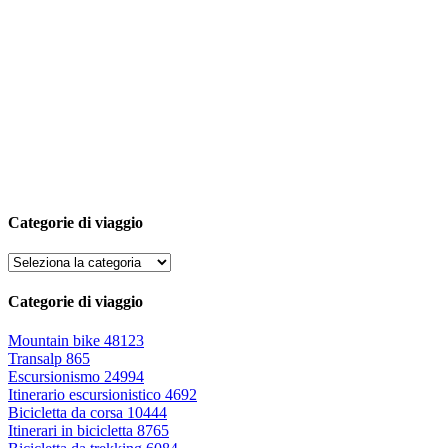
Categorie di viaggio
Categorie di viaggio
Mountain bike
48123
Transalp
865
Escursionismo
24994
Itinerario escursionistico
4692
Bicicletta da corsa
10444
Itinerari in bicicletta
8765