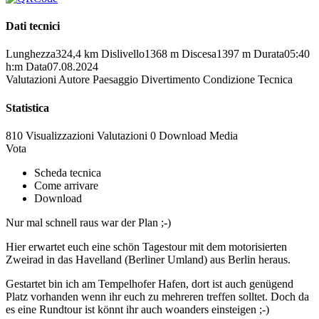
Dati tecnici
Lunghezza
324,4 km
Dislivello
1368 m
Discesa
1397 m
Durata
05:40
h:m
Data
07.08.2024
Valutazioni
Autore
Paesaggio
Divertimento
Condizione
Tecnica
Statistica
810 Visualizzazioni
Valutazioni
0 Download
Media
Vota
Scheda tecnica
Come arrivare
Download
Nur mal schnell raus war der Plan ;-)
Hier erwartet euch eine schön Tagestour mit dem motorisierten
Zweirad in das Havelland (Berliner Umland) aus Berlin heraus.
Gestartet bin ich am Tempelhofer Hafen, dort ist auch genügend
Platz vorhanden wenn ihr euch zu mehreren treffen solltet. Doch da
es eine Rundtour ist könnt ihr auch woanders einsteigen ;-)