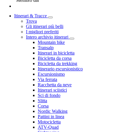
Membro dal
Itinerari & Tracce
Trova
Gli itinerari più belli
I migliori preferiti
Intero archivio itinerari
Mountain bike
Transalp
Itinerari in bicicletta
Bicicletta da corsa
Bicicletta da trekking
Itinerario escursionistico
Escursionismo
Via ferrata
Racchetta da neve
Itinerari sciistici
Sci di fondo
Slitta
Corsa
Nordic Walking
Pattini in linea
Motocicletta
ATV-Quad