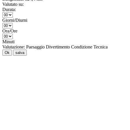
Valutato su:
Durata:
Giorni/Diurni
Ora/Ore
Minuti
Valutazione:
Paesaggio
Divertimento
Condizione
Tecnica
Ok
salva