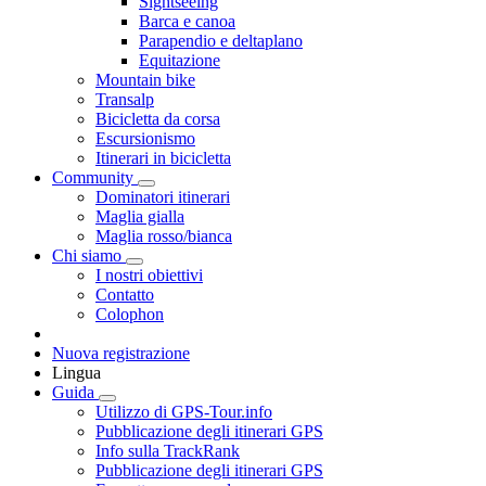
Sightseeing
Barca e canoa
Parapendio e deltaplano
Equitazione
Mountain bike
Transalp
Bicicletta da corsa
Escursionismo
Itinerari in bicicletta
Community
Dominatori itinerari
Maglia gialla
Maglia rosso/bianca
Chi siamo
I nostri obiettivi
Contatto
Colophon
Nuova registrazione
Lingua
Guida
Utilizzo di GPS-Tour.info
Pubblicazione degli itinerari GPS
Info sulla TrackRank
Pubblicazione degli itinerari GPS