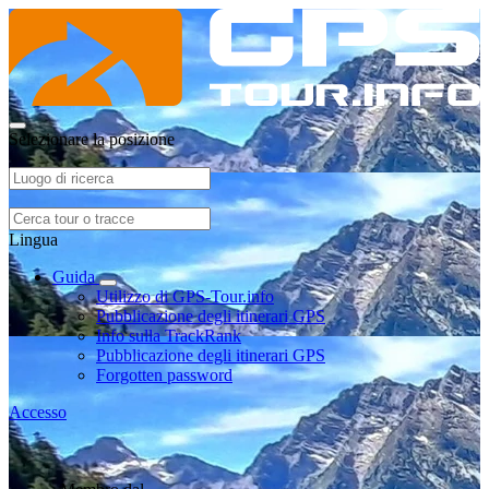
Selezionare la posizione
Lingua
Guida
Utilizzo di GPS-Tour.info
Pubblicazione degli itinerari GPS
Info sulla TrackRank
Pubblicazione degli itinerari GPS
Forgotten password
Accesso