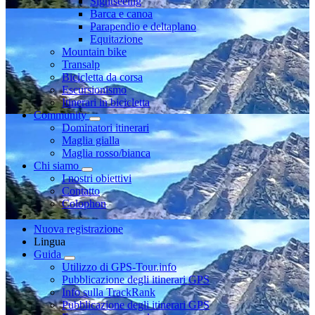
Sightseeing
Barca e canoa
Parapendio e deltaplano
Equitazione
Mountain bike
Transalp
Bicicletta da corsa
Escursionismo
Itinerari in bicicletta
Community
Dominatori itinerari
Maglia gialla
Maglia rosso/bianca
Chi siamo
I nostri obiettivi
Contatto
Colophon
Nuova registrazione
Lingua
Guida
Utilizzo di GPS-Tour.info
Pubblicazione degli itinerari GPS
Info sulla TrackRank
Pubblicazione degli itinerari GPS