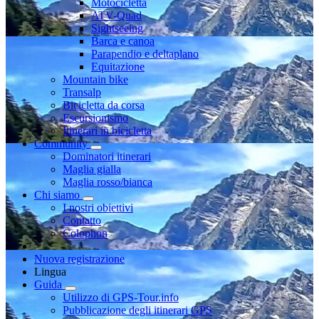
Motocicletta
ATV-Quad
Sightseeing
Barca e canoa
Parapendio e deltaplano
Equitazione
Mountain bike
Transalp
Bicicletta da corsa
Escursionismo
Itinerari in bicicletta
Community
Dominatori itinerari
Maglia gialla
Maglia rosso/bianca
Chi siamo
I nostri obiettivi
Contatto
Colophon
Nuova registrazione
Lingua
Guida
Utilizzo di GPS-Tour.info
Pubblicazione degli itinerari GPS