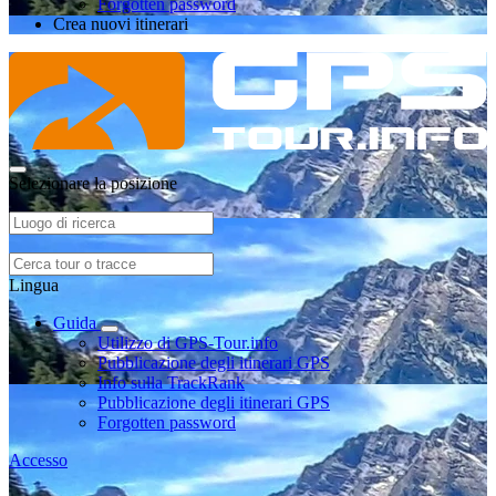
Forgotten password
Crea nuovi itinerari
Selezionare la posizione
Lingua
Guida
Utilizzo di GPS-Tour.info
Pubblicazione degli itinerari GPS
Info sulla TrackRank
Pubblicazione degli itinerari GPS
Forgotten password
Accesso