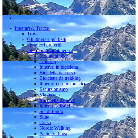
Membro dal
Itinerari & Tracce
Trova
Gli itinerari più belli
I migliori preferiti
Intero archivio itinerari
Mountain bike
Transalp
Itinerari in bicicletta
Bicicletta da corsa
Bicicletta da trekking
Itinerario escursionistico
Escursionismo
Via ferrata
Racchetta da neve
Itinerari sciistici
Sci di fondo
Slitta
Corsa
Nordic Walking
Pattini in linea