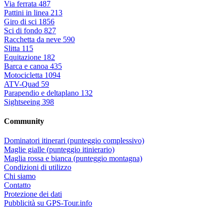
Via ferrata
487
Pattini in linea
213
Giro di sci
1856
Sci di fondo
827
Racchetta da neve
590
Slitta
115
Equitazione
182
Barca e canoa
435
Motocicletta
1094
ATV-Quad
59
Parapendio e deltaplano
132
Sightseeing
398
Community
Dominatori itinerari (punteggio complessivo)
Maglie gialle (punteggio itinierario)
Maglia rossa e bianca (punteggio montagna)
Condizioni di utilizzo
Chi siamo
Contatto
Protezione dei dati
Pubblicità su GPS-Tour.info