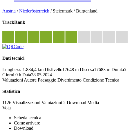
Austria
/
Niederösterreich
/
Steiermark
/
Burgenland
TrackRank
Dati tecnici
Lunghezza
1.834,4 km
Dislivello
17648 m
Discesa
17683 m
Durata
5
Giorni 0 h
Data
28.05.2024
Valutazioni
Autore
Paesaggio
Divertimento
Condizione
Tecnica
Statistica
1126 Visualizzazioni
Valutazioni
2 Download
Media
Vota
Scheda tecnica
Come arrivare
Download