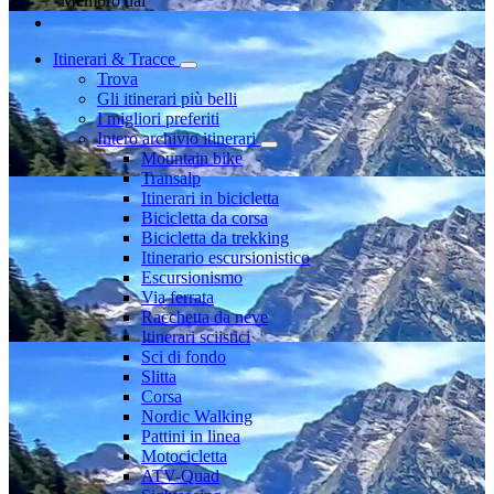
Membro dal
Itinerari & Tracce
Trova
Gli itinerari più belli
I migliori preferiti
Intero archivio itinerari
Mountain bike
Transalp
Itinerari in bicicletta
Bicicletta da corsa
Bicicletta da trekking
Itinerario escursionistico
Escursionismo
Via ferrata
Racchetta da neve
Itinerari sciistici
Sci di fondo
Slitta
Corsa
Nordic Walking
Pattini in linea
Motocicletta
ATV-Quad