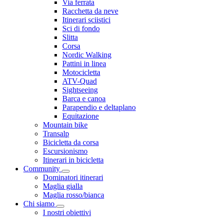
Via ferrata
Racchetta da neve
Itinerari sciistici
Sci di fondo
Slitta
Corsa
Nordic Walking
Pattini in linea
Motocicletta
ATV-Quad
Sightseeing
Barca e canoa
Parapendio e deltaplano
Equitazione
Mountain bike
Transalp
Bicicletta da corsa
Escursionismo
Itinerari in bicicletta
Community
Dominatori itinerari
Maglia gialla
Maglia rosso/bianca
Chi siamo
I nostri obiettivi