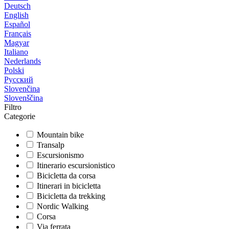
Deutsch
English
Español
Français
Magyar
Italiano
Nederlands
Polski
Русский
Slovenčina
Slovenščina
Filtro
Categorie
Mountain bike
Transalp
Escursionismo
Itinerario escursionistico
Bicicletta da corsa
Itinerari in bicicletta
Bicicletta da trekking
Nordic Walking
Corsa
Via ferrata