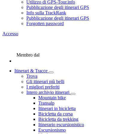
Utilizzo di GPS-Tour.info
Pubblicazione degli itinerari GPS
Info sulla TrackRank
Pubblicazione degli itinerari GPS
Forgotten password
Accesso
Membro dal
Itinerari & Tracce
Trova
Gli itinerari più belli
I migliori preferiti
Intero archivio itinerari
Mountain bike
Transalp
Itinerari in bicicletta
Bicicletta da corsa
Bicicletta da trekking
Itinerario escursionistico
Escursionismo