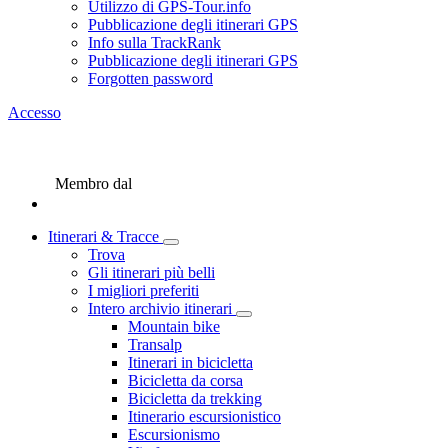
Utilizzo di GPS-Tour.info
Pubblicazione degli itinerari GPS
Info sulla TrackRank
Pubblicazione degli itinerari GPS
Forgotten password
Accesso
Membro dal
Itinerari & Tracce
Trova
Gli itinerari più belli
I migliori preferiti
Intero archivio itinerari
Mountain bike
Transalp
Itinerari in bicicletta
Bicicletta da corsa
Bicicletta da trekking
Itinerario escursionistico
Escursionismo