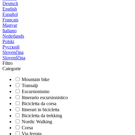
Deutsch
English
Español
Français
Magyar
Italiano
Nederlands
Polski
Русский
Slovenčina
Slovenščina
Filtro
Categorie
Mountain bike
Transalp
Escursionismo
Itinerario escursionistico
Bicicletta da corsa
Itinerari in bicicletta
Bicicletta da trekking
Nordic Walking
Corsa
Via ferrata