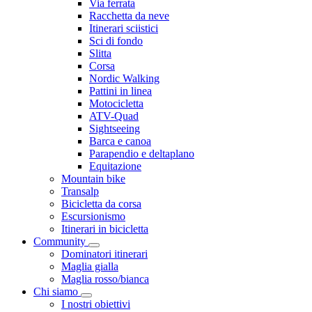
Via ferrata
Racchetta da neve
Itinerari sciistici
Sci di fondo
Slitta
Corsa
Nordic Walking
Pattini in linea
Motocicletta
ATV-Quad
Sightseeing
Barca e canoa
Parapendio e deltaplano
Equitazione
Mountain bike
Transalp
Bicicletta da corsa
Escursionismo
Itinerari in bicicletta
Community
Dominatori itinerari
Maglia gialla
Maglia rosso/bianca
Chi siamo
I nostri obiettivi