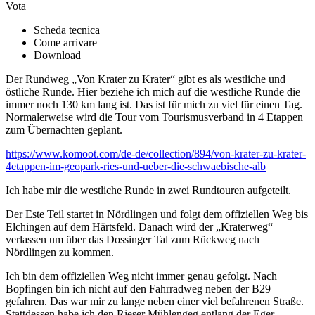
Vota
Scheda tecnica
Come arrivare
Download
Der Rundweg „Von Krater zu Krater“ gibt es als westliche und
östliche Runde. Hier beziehe ich mich auf die westliche Runde die
immer noch 130 km lang ist. Das ist für mich zu viel für einen Tag.
Normalerweise wird die Tour vom Tourismusverband in 4 Etappen
zum Übernachten geplant.
https://www.komoot.com/de-de/collection/894/von-krater-zu-krater-
4etappen-im-geopark-ries-und-ueber-die-schwaebische-alb
Ich habe mir die westliche Runde in zwei Rundtouren aufgeteilt.
Der Este Teil startet in Nördlingen und folgt dem offiziellen Weg bis
Elchingen auf dem Härtsfeld. Danach wird der „Kraterweg“
verlassen um über das Dossinger Tal zum Rückweg nach
Nördlingen zu kommen.
Ich bin dem offiziellen Weg nicht immer genau gefolgt. Nach
Bopfingen bin ich nicht auf den Fahrradweg neben der B29
gefahren. Das war mir zu lange neben einer viel befahrenen Straße.
Stattdessen habe ich den Rieser Mühlengeg entlang der Eger