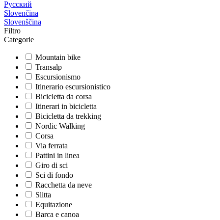
Русский
Slovenčina
Slovenščina
Filtro
Categorie
Mountain bike
Transalp
Escursionismo
Itinerario escursionistico
Bicicletta da corsa
Itinerari in bicicletta
Bicicletta da trekking
Nordic Walking
Corsa
Via ferrata
Pattini in linea
Giro di sci
Sci di fondo
Racchetta da neve
Slitta
Equitazione
Barca e canoa