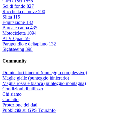
Giro di sci
1856
Sci di fondo
827
Racchetta da neve
590
Slitta
115
Equitazione
182
Barca e canoa
435
Motocicletta
1094
ATV-Quad
59
Parapendio e deltaplano
132
Sightseeing
398
Community
Dominatori itinerari (punteggio complessivo)
Maglie gialle (punteggio itinierario)
Maglia rossa e bianca (punteggio montagna)
Condizioni di utilizzo
Chi siamo
Contatto
Protezione dei dati
Pubblicità su GPS-Tour.info