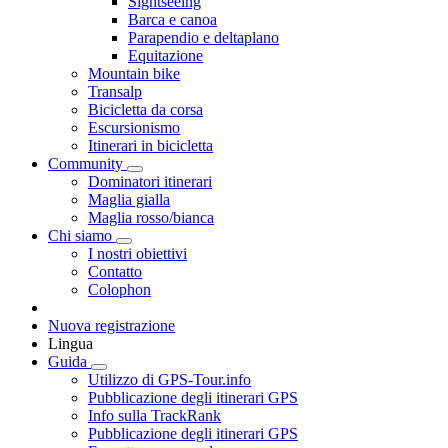
Sightseeing
Barca e canoa
Parapendio e deltaplano
Equitazione
Mountain bike
Transalp
Bicicletta da corsa
Escursionismo
Itinerari in bicicletta
Community
Dominatori itinerari
Maglia gialla
Maglia rosso/bianca
Chi siamo
I nostri obiettivi
Contatto
Colophon
Nuova registrazione
Lingua
Guida
Utilizzo di GPS-Tour.info
Pubblicazione degli itinerari GPS
Info sulla TrackRank
Pubblicazione degli itinerari GPS