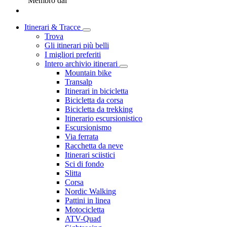
Membro dal
Itinerari & Tracce
Trova
Gli itinerari più belli
I migliori preferiti
Intero archivio itinerari
Mountain bike
Transalp
Itinerari in bicicletta
Bicicletta da corsa
Bicicletta da trekking
Itinerario escursionistico
Escursionismo
Via ferrata
Racchetta da neve
Itinerari sciistici
Sci di fondo
Slitta
Corsa
Nordic Walking
Pattini in linea
Motocicletta
ATV-Quad