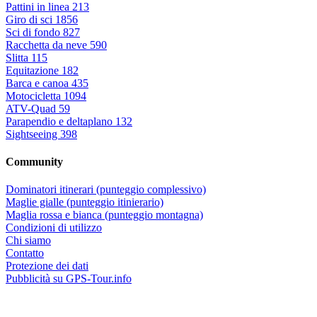
Pattini in linea
213
Giro di sci
1856
Sci di fondo
827
Racchetta da neve
590
Slitta
115
Equitazione
182
Barca e canoa
435
Motocicletta
1094
ATV-Quad
59
Parapendio e deltaplano
132
Sightseeing
398
Community
Dominatori itinerari (punteggio complessivo)
Maglie gialle (punteggio itinierario)
Maglia rossa e bianca (punteggio montagna)
Condizioni di utilizzo
Chi siamo
Contatto
Protezione dei dati
Pubblicità su GPS-Tour.info