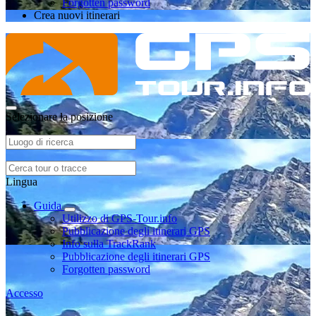
Forgotten password
Crea nuovi itinerari
Selezionare la posizione
Lingua
Guida
Utilizzo di GPS-Tour.info
Pubblicazione degli itinerari GPS
Info sulla TrackRank
Pubblicazione degli itinerari GPS
Forgotten password
Accesso