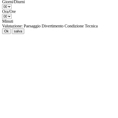
Giorni/Diurni
Ora/Ore
Minuti
Valutazione:
Paesaggio
Divertimento
Condizione
Tecnica
Ok
salva