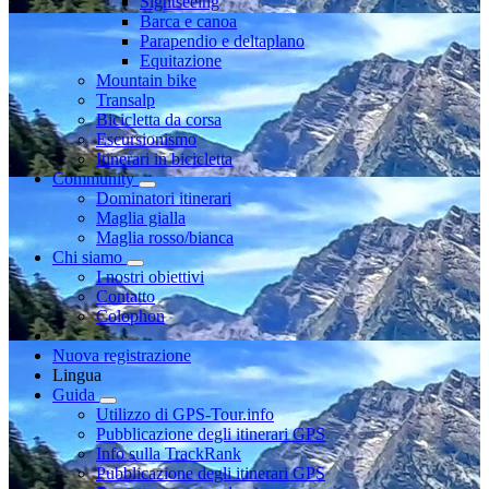
Sightseeing
Barca e canoa
Parapendio e deltaplano
Equitazione
Mountain bike
Transalp
Bicicletta da corsa
Escursionismo
Itinerari in bicicletta
Community
Dominatori itinerari
Maglia gialla
Maglia rosso/bianca
Chi siamo
I nostri obiettivi
Contatto
Colophon
Nuova registrazione
Lingua
Guida
Utilizzo di GPS-Tour.info
Pubblicazione degli itinerari GPS
Info sulla TrackRank
Pubblicazione degli itinerari GPS