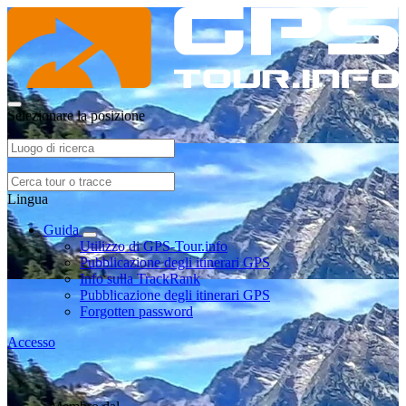
Selezionare la posizione
Lingua
Guida
Utilizzo di GPS-Tour.info
Pubblicazione degli itinerari GPS
Info sulla TrackRank
Pubblicazione degli itinerari GPS
Forgotten password
Accesso