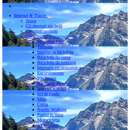
Membro dal
Itinerari & Tracce
Trova
Gli itinerari più belli
I migliori preferiti
Intero archivio itinerari
Mountain bike
Transalp
Itinerari in bicicletta
Bicicletta da corsa
Bicicletta da trekking
Itinerario escursionistico
Escursionismo
Via ferrata
Racchetta da neve
Itinerari sciistici
Sci di fondo
Slitta
Corsa
Nordic Walking
Pattini in linea
Motocicletta
ATV-Quad