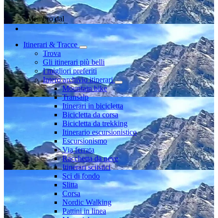
Membro dal
Itinerari & Tracce
Trova
Gli itinerari più belli
I migliori preferiti
Intero archivio itinerari
Mountain bike
Transalp
Itinerari in bicicletta
Bicicletta da corsa
Bicicletta da trekking
Itinerario escursionistico
Escursionismo
Via ferrata
Racchetta da neve
Itinerari sciistici
Sci di fondo
Slitta
Corsa
Nordic Walking
Pattini in linea