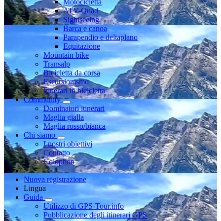
Motocicletta
ATV-Quad
Sightseeing
Barca e canoa
Parapendio e deltaplano
Equitazione
Mountain bike
Transalp
Bicicletta da corsa
Escursionismo
Itinerari in bicicletta
Community
Dominatori itinerari
Maglia gialla
Maglia rosso/bianca
Chi siamo
I nostri obiettivi
Contatto
Colophon
Nuova registrazione
Lingua
Guida
Utilizzo di GPS-Tour.info
Pubblicazione degli itinerari GPS