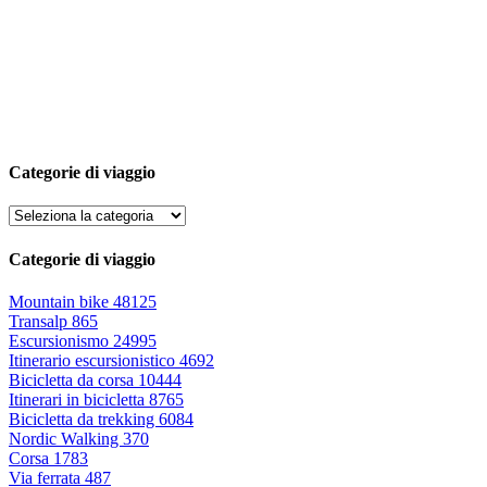
Categorie di viaggio
Categorie di viaggio
Mountain bike
48125
Transalp
865
Escursionismo
24995
Itinerario escursionistico
4692
Bicicletta da corsa
10444
Itinerari in bicicletta
8765
Bicicletta da trekking
6084
Nordic Walking
370
Corsa
1783
Via ferrata
487