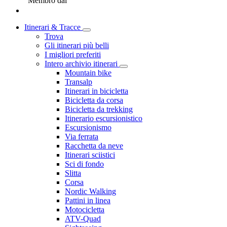
Membro dal
Itinerari & Tracce
Trova
Gli itinerari più belli
I migliori preferiti
Intero archivio itinerari
Mountain bike
Transalp
Itinerari in bicicletta
Bicicletta da corsa
Bicicletta da trekking
Itinerario escursionistico
Escursionismo
Via ferrata
Racchetta da neve
Itinerari sciistici
Sci di fondo
Slitta
Corsa
Nordic Walking
Pattini in linea
Motocicletta
ATV-Quad