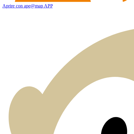
Aprire con ape@map APP