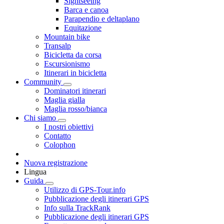
Sightseeing
Barca e canoa
Parapendio e deltaplano
Equitazione
Mountain bike
Transalp
Bicicletta da corsa
Escursionismo
Itinerari in bicicletta
Community
Dominatori itinerari
Maglia gialla
Maglia rosso/bianca
Chi siamo
I nostri obiettivi
Contatto
Colophon
Nuova registrazione
Lingua
Guida
Utilizzo di GPS-Tour.info
Pubblicazione degli itinerari GPS
Info sulla TrackRank
Pubblicazione degli itinerari GPS