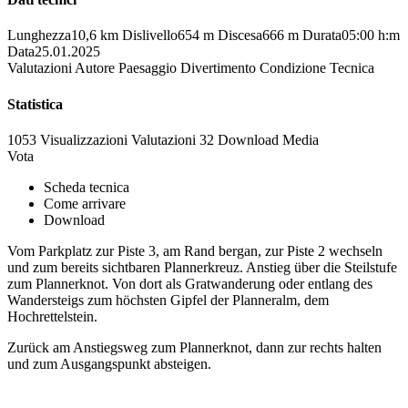
Lunghezza
10,6 km
Dislivello
654 m
Discesa
666 m
Durata
05:00 h:m
Data
25.01.2025
Valutazioni
Autore
Paesaggio
Divertimento
Condizione
Tecnica
Statistica
1053 Visualizzazioni
Valutazioni
32 Download
Media
Vota
Scheda tecnica
Come arrivare
Download
Vom Parkplatz zur Piste 3, am Rand bergan, zur Piste 2 wechseln
und zum bereits sichtbaren Plannerkreuz. Anstieg über die Steilstufe
zum Plannerknot. Von dort als Gratwanderung oder entlang des
Wandersteigs zum höchsten Gipfel der Planneralm, dem
Hochrettelstein.
Zurück am Anstiegsweg zum Plannerknot, dann zur rechts halten
und zum Ausgangspunkt absteigen.