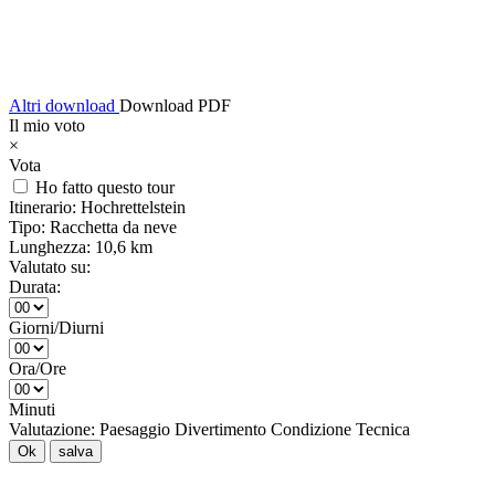
Altri download
Download PDF
Il mio voto
×
Vota
Ho fatto questo tour
Itinerario:
Hochrettelstein
Tipo:
Racchetta da neve
Lunghezza:
10,6 km
Valutato su:
Durata:
Giorni/Diurni
Ora/Ore
Minuti
Valutazione:
Paesaggio
Divertimento
Condizione
Tecnica
Ok
salva