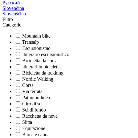
Русский
Slovenčina
Slovenščina
Filtro
Categorie
Mountain bike
Transalp
Escursionismo
Itinerario escursionistico
Bicicletta da corsa
Itinerari in bicicletta
Bicicletta da trekking
Nordic Walking
Corsa
Via ferrata
Pattini in linea
Giro di sci
Sci di fondo
Racchetta da neve
Slitta
Equitazione
Barca e canoa