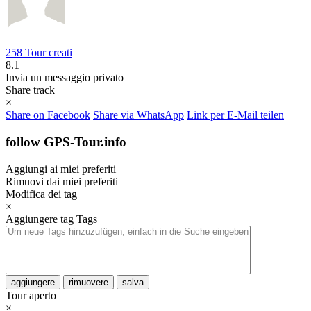
258 Tour creati
8.1
Invia un messaggio privato
Share track
×
Share on Facebook
Share via WhatsApp
Link per E-Mail teilen
follow GPS-Tour.info
Aggiungi ai miei preferiti
Rimuovi dai miei preferiti
Modifica dei tag
×
Aggiungere tag
Tags
aggiungere
rimuovere
salva
Tour aperto
×