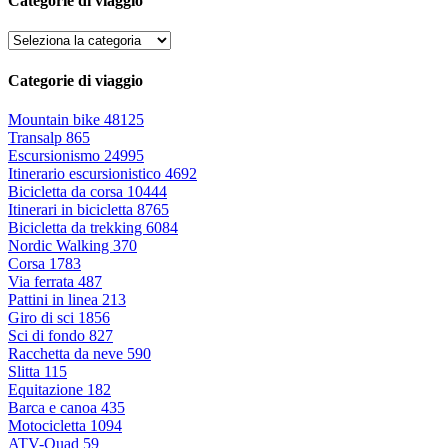
Categorie di viaggio
Categorie di viaggio
Mountain bike
48125
Transalp
865
Escursionismo
24995
Itinerario escursionistico
4692
Bicicletta da corsa
10444
Itinerari in bicicletta
8765
Bicicletta da trekking
6084
Nordic Walking
370
Corsa
1783
Via ferrata
487
Pattini in linea
213
Giro di sci
1856
Sci di fondo
827
Racchetta da neve
590
Slitta
115
Equitazione
182
Barca e canoa
435
Motocicletta
1094
ATV-Quad
59