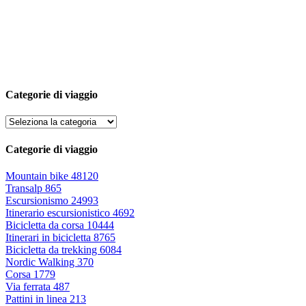
Categorie di viaggio
Categorie di viaggio
Mountain bike
48120
Transalp
865
Escursionismo
24993
Itinerario escursionistico
4692
Bicicletta da corsa
10444
Itinerari in bicicletta
8765
Bicicletta da trekking
6084
Nordic Walking
370
Corsa
1779
Via ferrata
487
Pattini in linea
213