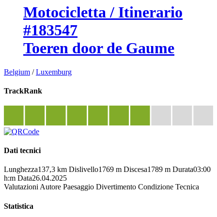
Motocicletta / Itinerario
#183547
Toeren door de Gaume
Belgium
/
Luxemburg
TrackRank
Dati tecnici
Lunghezza
137,3 km
Dislivello
1769 m
Discesa
1789 m
Durata
03:00
h:m
Data
26.04.2025
Valutazioni
Autore
Paesaggio
Divertimento
Condizione
Tecnica
Statistica