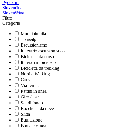
Русский
Slovenčina
Slovenščina
Filtro
Categorie
Mountain bike
Transalp
Escursionismo
Itinerario escursionistico
Bicicletta da corsa
Itinerari in bicicletta
Bicicletta da trekking
Nordic Walking
Corsa
Via ferrata
Pattini in linea
Giro di sci
Sci di fondo
Racchetta da neve
Slitta
Equitazione
Barca e canoa