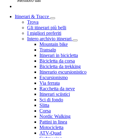
Membro dal
Itinerari & Tracce
Trova
Gli itinerari più belli
I migliori preferiti
Intero archivio itinerari
Mountain bike
Transalp
Itinerari in bicicletta
Bicicletta da corsa
Bicicletta da trekking
Itinerario escursionistico
Escursionismo
Via ferrata
Racchetta da neve
Itinerari sciistici
Sci di fondo
Slitta
Corsa
Nordic Walking
Pattini in linea
Motocicletta
ATV-Quad