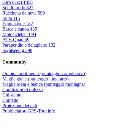
Giro di sci
1856
Sci di fondo
827
Racchetta da neve
590
Slitta
115
Equitazione
182
Barca e canoa
435
Motocicletta
1094
ATV-Quad
59
Parapendio e deltaplano
132
Sightseeing
398
Community
Dominatori itinerari (punteggio complessivo)
Maglie gialle (punteggio itinierario)
Maglia rossa e bianca (punteggio montagna)
Condizioni di utilizzo
Chi siamo
Contatto
Protezione dei dati
Pubblicità su GPS-Tour.info