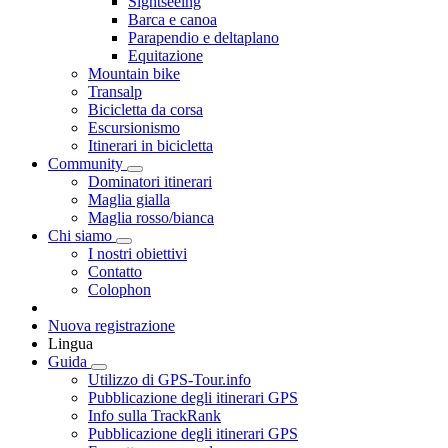
Sightseeing
Barca e canoa
Parapendio e deltaplano
Equitazione
Mountain bike
Transalp
Bicicletta da corsa
Escursionismo
Itinerari in bicicletta
Community
Dominatori itinerari
Maglia gialla
Maglia rosso/bianca
Chi siamo
I nostri obiettivi
Contatto
Colophon
Nuova registrazione
Lingua
Guida
Utilizzo di GPS-Tour.info
Pubblicazione degli itinerari GPS
Info sulla TrackRank
Pubblicazione degli itinerari GPS