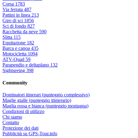
Corsa
1783
Via ferrata
487
Pattini in linea
213
Giro di sci
1856
Sci di fondo
827
Racchetta da neve
590
Slitta
115
Equitazione
182
Barca e canoa
435
Motocicletta
1094
ATV-Quad
59
Parapendio e deltaplano
132
Sightseeing
398
Community
Dominatori itinerari (punteggio complessivo)
Maglie gialle (punteggio itinierario)
Maglia rossa e bianca (punteggio montagna)
Condizioni di utilizzo
Chi siamo
Contatto
Protezione dei dati
Pubblicità su GPS-Tour.info