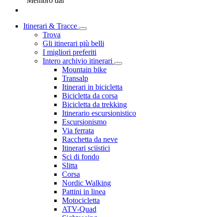
Membro dal
Itinerari & Tracce
Trova
Gli itinerari più belli
I migliori preferiti
Intero archivio itinerari
Mountain bike
Transalp
Itinerari in bicicletta
Bicicletta da corsa
Bicicletta da trekking
Itinerario escursionistico
Escursionismo
Via ferrata
Racchetta da neve
Itinerari sciistici
Sci di fondo
Slitta
Corsa
Nordic Walking
Pattini in linea
Motocicletta
ATV-Quad