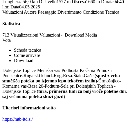
Lunghezza
56,0 km
Dislivello
1577 m
Discesa
1660 m
Durata
04:40
h:m
Data
04.05.2025
Valutazioni
Autore
Paesaggio
Divertimento
Condizione
Tecnica
Statistica
713 Visualizzazioni
Valutazioni
4 Download
Media
Vota
Scheda tecnica
Come arrivare
Download
Dolenjske Toplice-Meniška vas-Podhosta-Koča na Primožu-
Podstenice-Rugarski klanci-Rog-Resa-Štale-Gače (
spust z vrha
smučišča poteka po izjemno lepo tekočem trailu
)-Črmošnjice-
Komarna vas-Baza 20-Podturn-Sela pri Dolenjskih Toplicah -
Dolenjske Toplice (
tura, primerna tudi za bolj vroče poletne dni,
saj večinoma poteka skozi gozd
)
Ulteriori informazioni sotto
https://mtb-itd.si/