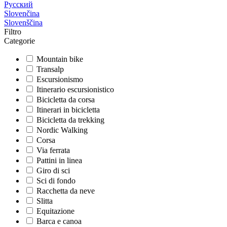
Русский
Slovenčina
Slovenščina
Filtro
Categorie
Mountain bike
Transalp
Escursionismo
Itinerario escursionistico
Bicicletta da corsa
Itinerari in bicicletta
Bicicletta da trekking
Nordic Walking
Corsa
Via ferrata
Pattini in linea
Giro di sci
Sci di fondo
Racchetta da neve
Slitta
Equitazione
Barca e canoa