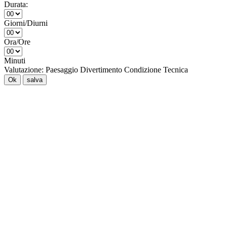
Durata:
Giorni/Diurni
Ora/Ore
Minuti
Valutazione:
Paesaggio
Divertimento
Condizione
Tecnica
Ok
salva