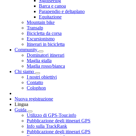
Sightseeing
Barca e canoa
Parapendio e deltaplano
Equitazione
Mountain bike
Transalp
Bicicletta da corsa
Escursionismo
Itinerari in bicicletta
Community
Dominatori itinerari
Maglia gialla
Maglia rosso/bianca
Chi siamo
I nostri obiettivi
Contatto
Colophon
Nuova registrazione
Lingua
Guida
Utilizzo di GPS-Tour.info
Pubblicazione degli itinerari GPS
Info sulla TrackRank
Pubblicazione degli itinerari GPS