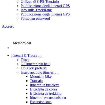
Utilizzo di GPS-Tour.info
Pubblicazione degli itinerari GPS
Info sulla TrackRank
Pubblicazione degli itinerari GPS
Forgotten password
Accesso
Membro dal
Itinerari & Tracce
Trova
Gli itinerari più belli
I migliori preferiti
Intero archivio itinerari
Mountain bike
Transalp
Itinerari in bicicletta
Bicicletta da corsa
Bicicletta da trekking
Itinerario escursionistico
Escursionismo