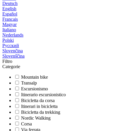
Deutsch
English
Español
Français
Magyar
Italiano
Nederlands
Polski
Русский
Slovenčina
Slovenščina
Filtro
Categorie
Mountain bike
Transalp
Escursionismo
Itinerario escursionistico
Bicicletta da corsa
Itinerari in bicicletta
Bicicletta da trekking
Nordic Walking
Corsa
Via ferrata