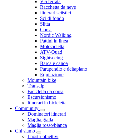
Via ferrata
Racchetta da neve
Itinerari sciistici
Sci di fondo
Slitta
Corsa
Nordic Walking
Pattini in linea
Motocicletta
ATV-Quad
Sightseeing
Barca e canoa
Parapendio e deltaplano
Equitazione
Mountain bike
Transalp
Bicicletta da corsa
Escursionismo
Itinerari in bicicletta
Community
Dominatori itinerari
Maglia gialla
Maglia rosso/bianca
Chi siamo
I nostri obiettivi